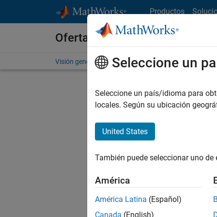
Saltar al contenido
Productos
Soluci
Ofertas de empleo en MathWo
Seleccione un pa
Visión general
Búsqueda de empleo
Oficinas local
Seleccione un país/idioma para obten
FI
locales. Según su ubicación geogr
United States
Ordena
También puede seleccionar uno de 
Gu
América
América Latina
(Español)
No se ha
Canada
(English)