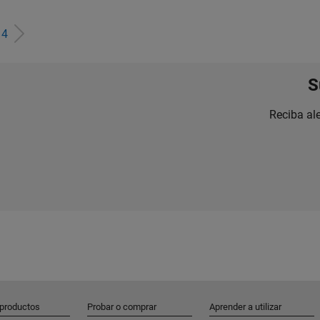
e
4
S
Reciba al
 productos
Probar o comprar
Aprender a utilizar