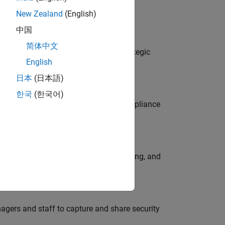
New Zealand
(English)
中国
o
简体中文
tegy, governance, and solutions; a strategic
English
日本
(日本語)
한국
(한국어)
 join our dynamic team and assess compliance
work every day? Does coaching, mentoring, and
agers and staff to capture and share security