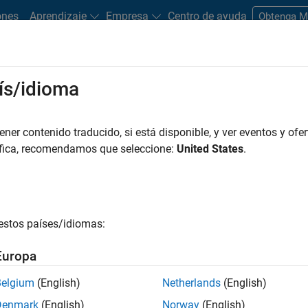
ones
Aprendizaje
Empresa
Centro de ayuda
Obtenga 
rks
ís/idioma
es
Estudiantes y nuevas carreras
Recursos
Cuenta de empleo
er contenido traducido, si está disponible, y ver eventos y ofer
LTRADO POR
Business Applications and Tools
Software Process Engineering
áfica, recomendamos que seleccione:
United States
.
r por
estos países/idiomas:
ardar empleos
seleccionados
Europa
Belgium
(English)
Netherlands
(English)
n traducido todos los empleos. Busque por ubicación para enc
Denmark
(English)
Norway
(English)