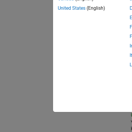
United States
(English)
Data
F
F
I
Sen
I
Sen
Sen