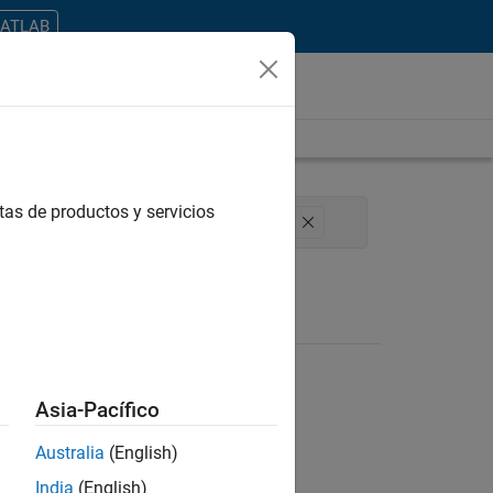
MATLAB
tas de productos y servicios
Technical Writing
User Experience
Asia-Pacífico
Australia
(English)
ontrar todos los empleos en su zona.
India
(English)