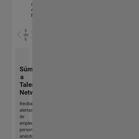
and
Architecture |
Experimentado
6
de
6
Súmese
a
Talent
Network
Reciba
alertas
de
empleo
personalizadas,
anécdotas