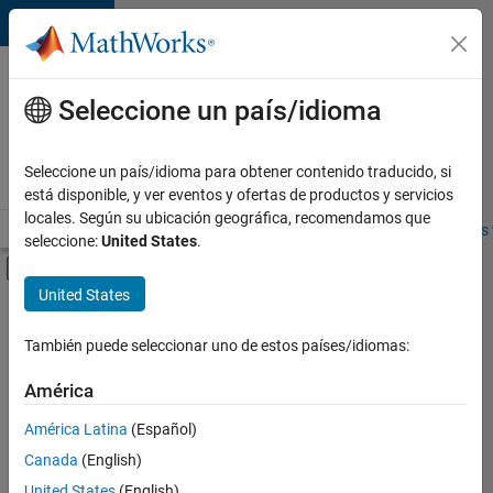
Saltar al contenido
Ofertas
de
Seleccione un país/idioma
empleo
en
Seleccione un país/idioma para obtener contenido traducido, si
MathWorks
está disponible, y ver eventos y ofertas de productos y servicios
locales. Según su ubicación geográfica, recomendamos que
Visión general
Búsqueda de empleo
Oficinas locales
Estudiantes 
seleccione:
United States
.
Mostrar/ocultar menú de navegación
Contenido principal
United States
FILTRADO POR
Business Applications and Tools
También puede seleccionar uno de estos países/idiomas:
+
2
Infrastructure and Architecture
América
Program Management
América Latina
(Español)
Canada
(English)
United States
(English)