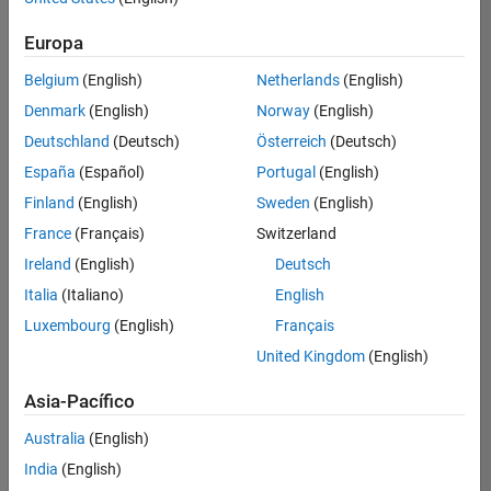
Ordenar por
Europa
Guardar
empleos
seleccionados
Belgium
(English)
Netherlands
(English)
Denmark
(English)
Norway
(English)
Deutschland
(Deutsch)
Österreich
(Deutsch)
No se
han
España
(Español)
Portugal
(English)
traducido
Finland
(English)
Sweden
(English)
todos
France
(Français)
Switzerland
los
empleos.
Ireland
(English)
Deutsch
Busque
Italia
(Italiano)
English
por
Luxembourg
(English)
Français
ubicación
para
United Kingdom
(English)
encontrar
todos
Asia-Pacífico
los
Australia
(English)
empleos
en su
India
(English)