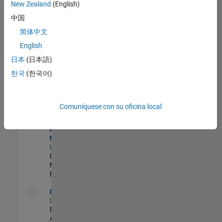
zona.
New Zealand
(English)
中国
Senior Security Infrastructure Engineer
Senior
简体中文
Security
English
Infrastructure
Engineer
日本
(日本語)
US-MA-Natick
|
한국
(한국어)
Infrastructure
and
Architecture |
Experimentado
Comuníquese con su oficina local
Senior Program Manager
Senior
Program
Manager
US-MA-Natick
|
Program
Management |
Experimentado
Data Architect
Data Architect
US-MA-Natick
|
Business
Applications