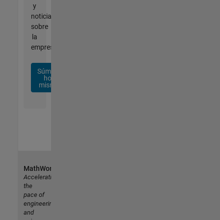
y
noticias
sobre
la
empresa.
Súmese
hoy
mismo
MathWorks
Accelerating
the
pace of
engineering
and