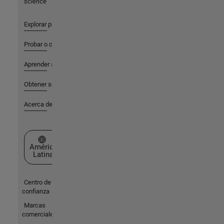
science
Explorar productos
Probar o comprar
Aprender a utilizar
Obtener soporte
Acerca de MathWorks
Seleccione un país/idioma
América
Latina
Centro de
confianza
Marcas
comerciales