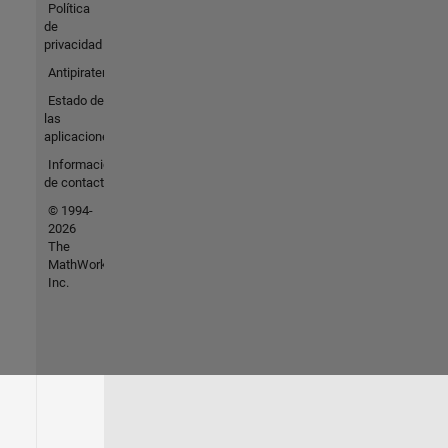
Política
de
privacidad
Antipiratería
Estado de
las
aplicaciones
Información
de contacto
© 1994-
2026
The
MathWorks,
Inc.