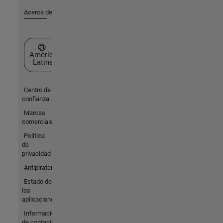
Acerca de MathWorks
Seleccione un país/idioma
América
Latina
Centro de
confianza
Marcas
comerciales
Política
de
privacidad
Antipiratería
Estado de
las
aplicaciones
Información
de contacto