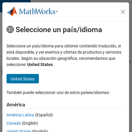
Saltar al contenido
Ofertas
de
Seleccione un país/idioma
empleo
en
Seleccione un país/idioma para obtener contenido traducido, si
MathWorks
está disponible, y ver eventos y ofertas de productos y servicios
locales. Según su ubicación geográfica, recomendamos que
Visión general
Búsqueda de empleo
Oficinas locales
Estudiantes 
seleccione:
United States
.
Mostrar/ocultar menú de navegación
Contenido principal
United States
FILTRADO POR
Infrastructure and Architecture
También puede seleccionar uno de estos países/idiomas:
+
2
Program Management
América
Software Process Engineering
América Latina
(Español)
Canada
(English)
Actualmente
United States
(English)
no