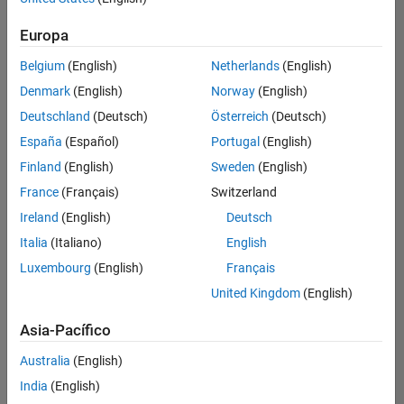
hay
puestos
Europa
disponibles
Belgium
(English)
Netherlands
(English)
que
se
Denmark
(English)
Norway
(English)
correspondan
Deutschland
(Deutsch)
Österreich
(Deutsch)
con
sus
España
(Español)
Portugal
(English)
criterios
Finland
(English)
Sweden
(English)
de
búsqueda.
France
(Français)
Switzerland
Pruebe
Ireland
(English)
Deutsch
a
Italia
(Italiano)
English
ampliar
Luxembourg
(English)
Français
su
búsqueda
United Kingdom
(English)
o a
ver
Asia-Pacífico
todos
los
Australia
(English)
empleos
.
Si aun
India
(English)