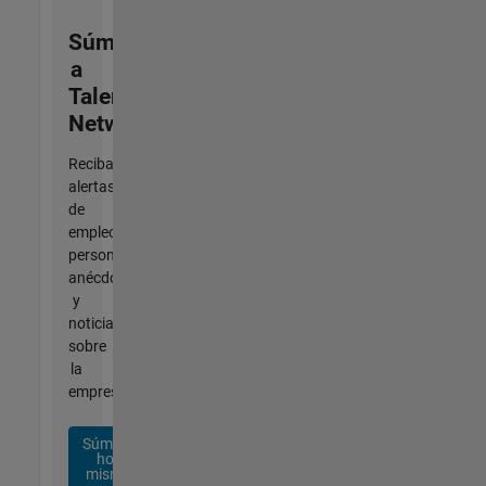
Súmese
a
Talent
Network
Reciba
alertas
de
empleo
personalizadas,
anécdotas
y
noticias
sobre
la
empresa.
Súmese
hoy
mismo