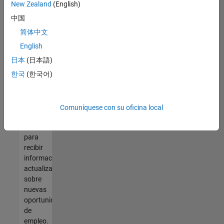
así no
New Zealand
(English)
encontrara
中国
ninguna
vacante
简体中文
que se
English
ajuste
日本
(日本語)
a sus
cualificaciones,
한국
(한국어)
únase
a
nuestra
Comuníquese con su oficina local
Red de
talento
para
recibir
información
actualizada
sobre
nuevas
oportunidades
de
empleo.