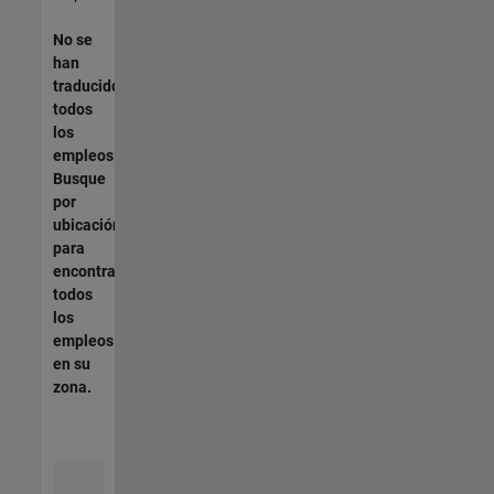
No se
han
traducido
todos
los
empleos.
Busque
por
ubicación
para
encontrar
todos
los
empleos
en su
zona.