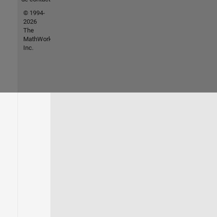
© 1994-
2026
The
MathWorks,
Inc.