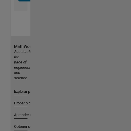
MathWorks
Accelerating
the
pace of
engineering
and
science
Explorar productos
Probar o comprar
Aprender a utilizar
Obtener soporte