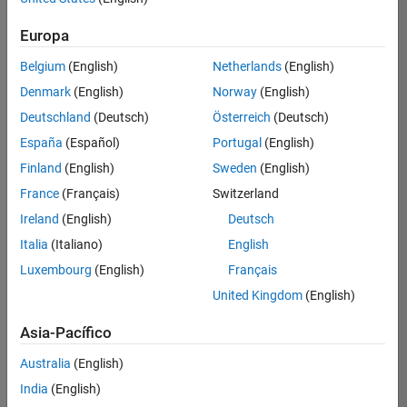
hay
puestos
Europa
disponibles
Belgium
(English)
Netherlands
(English)
que
se
Denmark
(English)
Norway
(English)
correspondan
Deutschland
(Deutsch)
Österreich
(Deutsch)
con
sus
España
(Español)
Portugal
(English)
criterios
Finland
(English)
Sweden
(English)
de
búsqueda.
France
(Français)
Switzerland
Pruebe
Ireland
(English)
Deutsch
a
Italia
(Italiano)
English
ampliar
Luxembourg
(English)
Français
su
búsqueda
United Kingdom
(English)
o a
ver
Asia-Pacífico
todos
los
Australia
(English)
empleos
.
Si aun
India
(English)