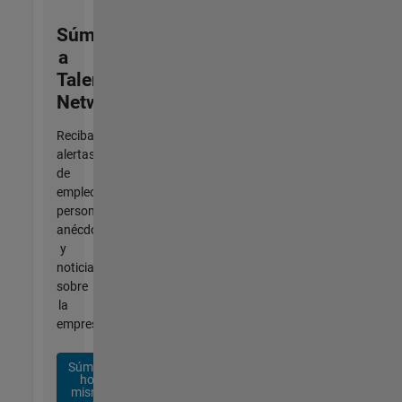
Súmese
a
Talent
Network
Reciba
alertas
de
empleo
personalizadas,
anécdotas
y
noticias
sobre
la
empresa.
Súmese
hoy
mismo