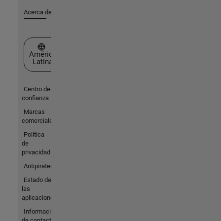
Acerca de MathWorks
Seleccione un país/idioma
América
Latina
Centro de
confianza
Marcas
comerciales
Política
de
privacidad
Antipiratería
Estado de
las
aplicaciones
Información
de contacto