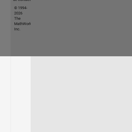
© 1994-
2026
The
MathWorks,
Inc.