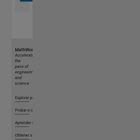
MathWorks
Accelerating
the
pace of
engineering
and
science
Explorar productos
Probar o comprar
Aprender a utilizar
Obtener soporte