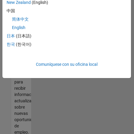
así no
New Zealand
(English)
encontrara
中国
ninguna
vacante
简体中文
que se
English
ajuste
日本
(日本語)
a sus
cualificaciones,
한국
(한국어)
únase
a
nuestra
Comuníquese con su oficina local
Red de
talento
para
recibir
información
actualizada
sobre
nuevas
oportunidades
de
empleo.