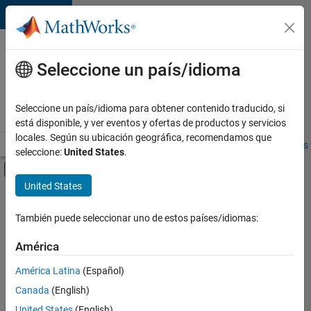
Saltar al contenido
Ofertas
de
Seleccione un país/idioma
empleo
en
Seleccione un país/idioma para obtener contenido traducido, si
MathWorks
está disponible, y ver eventos y ofertas de productos y servicios
locales. Según su ubicación geográfica, recomendamos que
Visión general
Búsqueda de empleo
Oficinas locales
Estudiantes 
seleccione:
United States
.
Mostrar/ocultar menú de navegación
Contenido principal
United States
FILTRADO POR
Quality Engineering
También puede seleccionar uno de estos países/idiomas:
+
2
Software Process Engineering
América
Technical Writing
América Latina
(Español)
Canada
(English)
Actualmente
United States
(English)
no