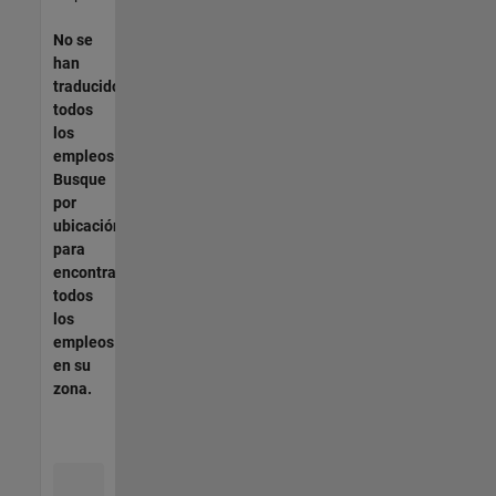
No se
han
traducido
todos
los
empleos.
Busque
por
ubicación
para
encontrar
todos
los
empleos
en su
zona.