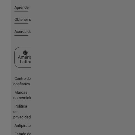
Aprender a utilizar
Obtener soporte
Acerca de MathWorks
Seleccione un país/idioma
América
Latina
Centro de
confianza
Marcas
comerciales
Política
de
privacidad
Antipiratería
Estado de