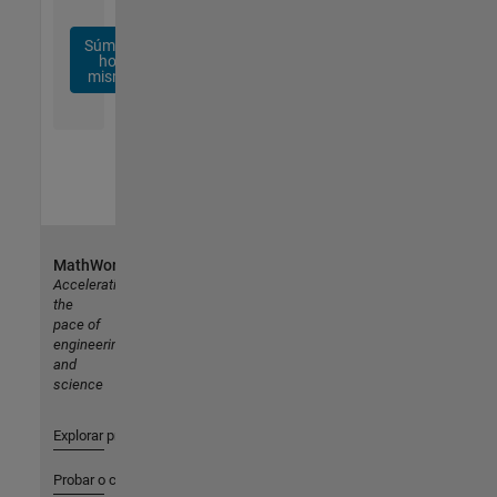
Súmese
hoy
mismo
MathWorks
Accelerating
the
pace of
engineering
and
science
Explorar productos
Probar o comprar