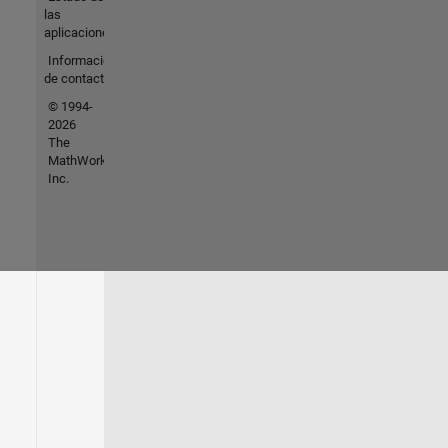
las
aplicaciones
Información
de contacto
© 1994-
2026
The
MathWorks,
Inc.