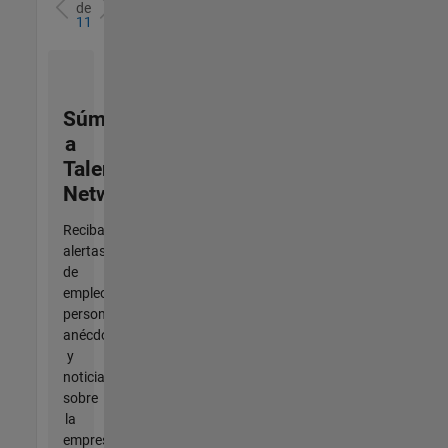
de
11
Súmese
a
Talent
Network
Reciba
alertas
de
empleo
personalizadas,
anécdotas
y
noticias
sobre
la
empresa.