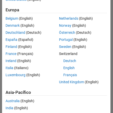
Ordenar por
Europa
Guardar
empleos
seleccionados
Belgium
(English)
Netherlands
(English)
Denmark
(English)
Norway
(English)
Deutschland
(Deutsch)
Österreich
(Deutsch)
No se
han
España
(Español)
Portugal
(English)
traducido
Finland
(English)
Sweden
(English)
todos
France
(Français)
Switzerland
los
empleos.
Ireland
(English)
Deutsch
Busque
Italia
(Italiano)
English
por
Luxembourg
(English)
Français
ubicación
para
United Kingdom
(English)
encontrar
todos
Asia-Pacífico
los
Australia
(English)
empleos
en su
India
(English)