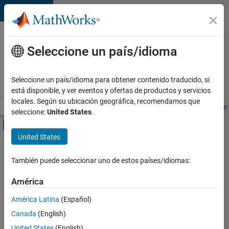
Saltar al contenido
Ofertas
de
Seleccione un país/idioma
empleo
en
Seleccione un país/idioma para obtener contenido traducido, si
MathWorks
está disponible, y ver eventos y ofertas de productos y servicios
locales. Según su ubicación geográfica, recomendamos que
Visión general
Búsqueda de empleo
Oficinas locales
Estudiantes 
seleccione:
United States
.
Mostrar/ocultar menú de navegación
Contenido principal
United States
FILTRADO POR
Product Development
También puede seleccionar uno de estos países/idiomas:
+
2
Program Management
América
User Experience
América Latina
(Español)
Canada
(English)
United States
(English)