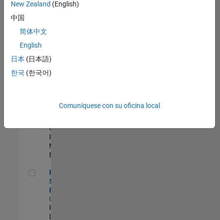
zona.
New Zealand
(English)
中国
Compiler Engineer LLVM
Compiler
简体中文
Engineer
English
LLVM
US-MA-Natick
|
日本
(日本語)
Product
한국
(한국어)
Development |
Experimentado
Senior Program Manager
Senior
Comuníquese con su oficina local
Program
Manager
US-MA-Natick
|
Program
Management |
Experimentado
Principal Security Engineer
Principal
Security
Engineer
US-MA-Natick
|
Product
Development |