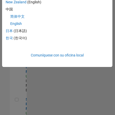
zona.
New Zealand
(English)
中国
Product Strategy Lead - Cloud & Ecosystem for Simulink
Product
简体中文
Strategy Lead
English
- Cloud &
Ecosystem for
日本
(日本語)
Simulink
한국
(한국어)
US-MA-Natick
|
Product
Marketing |
Experimentado
Comuníquese con su oficina local
Oil & Gas Industry Manager
Oil & Gas
Industry
Manager
US-TX-Plano
|
Industry
Marketing |
Experimentado
Senior Program Manager
Senior
Program
Manager
US-MA-Natick
|