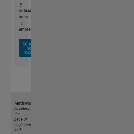
y
noticias
sobre
la
empresa.
Súmese
hoy
mismo
MathWorks
Accelerating
the
pace of
engineering
and