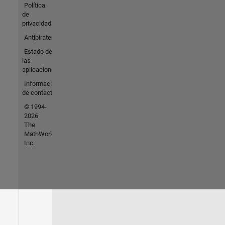
Política
de
privacidad
Antipiratería
Estado de
las
aplicaciones
Información
de contacto
© 1994-
2026
The
MathWorks,
Inc.