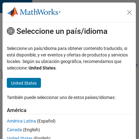
Saltar al contenido
Ofertas
de
Seleccione un país/idioma
empleo
en
Seleccione un país/idioma para obtener contenido traducido, si
MathWorks
está disponible, y ver eventos y ofertas de productos y servicios
locales. Según su ubicación geográfica, recomendamos que
Visión general
Búsqueda de empleo
Oficinas locales
Estudiantes 
seleccione:
United States
.
Mostrar/ocultar menú de navegación
Contenido principal
United States
FILTRADO POR
Program Management
También puede seleccionar uno de estos países/idiomas:
+
2
Industry Marketing
América
Product Marketing
América Latina
(Español)
Canada
(English)
United States
(English)