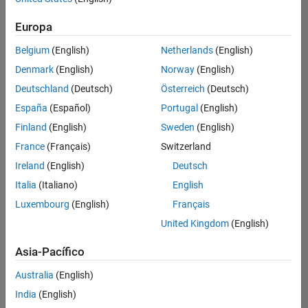
Ordenar por
Europa
Guardar
empleos
seleccionados
Belgium
(English)
Netherlands
(English)
Denmark
(English)
Norway
(English)
Deutschland
(Deutsch)
Österreich
(Deutsch)
No se
han
España
(Español)
Portugal
(English)
traducido
Finland
(English)
Sweden
(English)
todos
France
(Français)
Switzerland
los
empleos.
Ireland
(English)
Deutsch
Busque
Italia
(Italiano)
English
por
Luxembourg
(English)
Français
ubicación
para
United Kingdom
(English)
encontrar
todos
Asia-Pacífico
los
Australia
(English)
empleos
en su
India
(English)