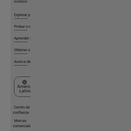
science
Explorar productos
Probar o comprar
Aprender a utilizar
Obtener soporte
Acerca de MathWorks
Seleccione un país/idioma
América
Latina
Centro de
confianza
Marcas
comerciales