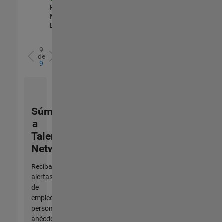
Product
Marketing |
Experimentado
9
de
9
Súmese
a
Talent
Network
Reciba
alertas
de
empleo
personalizadas,
anécdotas