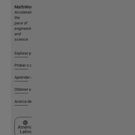
MathWorks
Accelerating
the
pace of
engineering
and
science
Explorar productos
Probar o comprar
Aprender a utilizar
Obtener soporte
Acerca de MathWorks
Seleccione un país/idioma
América
Latina