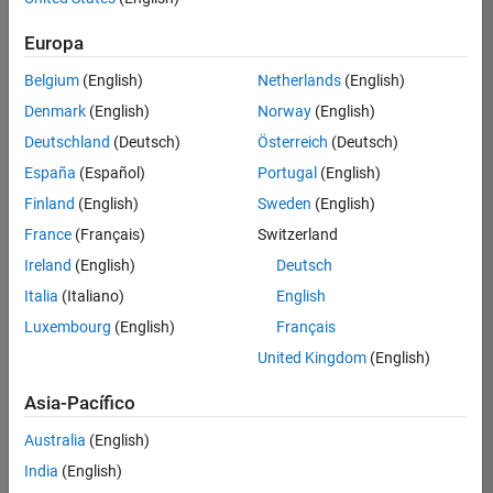
Ordenar por
Europa
Guardar
empleos
seleccionados
Belgium
(English)
Netherlands
(English)
Denmark
(English)
Norway
(English)
Deutschland
(Deutsch)
Österreich
(Deutsch)
No se
han
España
(Español)
Portugal
(English)
traducido
Finland
(English)
Sweden
(English)
todos
France
(Français)
Switzerland
los
empleos.
Ireland
(English)
Deutsch
Busque
Italia
(Italiano)
English
por
Luxembourg
(English)
Français
ubicación
para
United Kingdom
(English)
encontrar
todos
Asia-Pacífico
los
Australia
(English)
empleos
en su
India
(English)