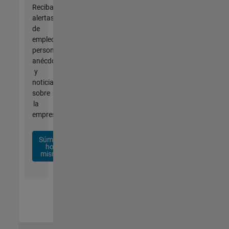
Reciba
alertas
de
empleo
personalizadas,
anécdotas
y
noticias
sobre
la
empresa.
Súmese
hoy
mismo