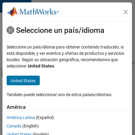
Saltar al contenido
Ofertas
de
Seleccione un país/idioma
empleo
en
Seleccione un país/idioma para obtener contenido traducido, si
MathWorks
está disponible, y ver eventos y ofertas de productos y servicios
locales. Según su ubicación geográfica, recomendamos que
Visión general
Búsqueda de empleo
Oficinas locales
Estudiantes 
seleccione:
United States
.
Mostrar/ocultar menú de navegación
Contenido principal
United States
FILTRADO POR
Software Process Engineering
También puede seleccionar uno de estos países/idiomas:
+
2
Technical Sales Engineering
América
Education Marketing
América Latina
(Español)
Canada
(English)
United States
(English)