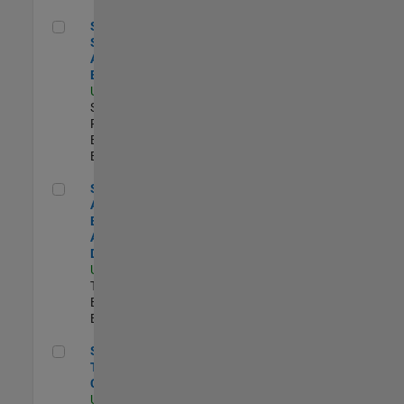
Senior Security Assurance Engineer
Senior
Security
Assurance
Engineer
US-MA-Natick
|
Software
Process
Engineering |
Experimentado
Senior Application Engineer - Aerospace & Defense
Senior
Application
Engineer -
Aerospace &
Defense
US-MA-Natick
|
Technical Sales
Engineering |
Experimentado
Senior Technical Consultant
Senior
Technical
Consultant
US-MI-Novi
|