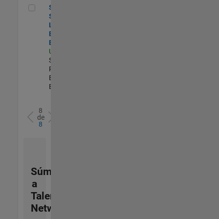
Senior Security Learning and Enablement Engineer
Senior
Security
Learning and
Enablement
Engineer
US-MA-Natick
|
Software
Process
Engineering |
Experimentado
8
de
8
Súmese
a
Talent
Network