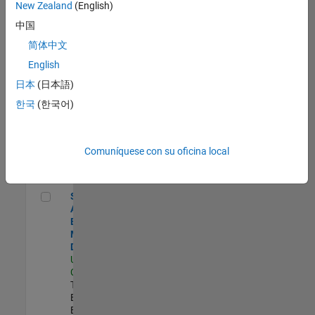
zona.
New Zealand
(English)
中国
Senior Application Engineer - Aerospace - Control Systems
Senior
简体中文
Application
English
Engineer -
Aerospace -
日本
(日本語)
Control
한국
(한국어)
Systems
US-CA-
Torrance
|
Technical Sales
Comuníquese con su oficina local
Engineering |
Experimentado
Senior Application Engineer - Model-Based Design
Senior
Application
Engineer -
Model-Based
Design
US-CA-Santa
Clara
|
Technical Sales
Engineering |
Experimentado