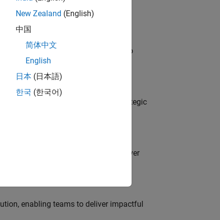
New Zealand
(English)
中国
简体中文
ross-functional teams and programs to
English
日本
(日本語)
o
한국
(한국어)
tegy, governance, and solutions; a strategic
es partnering with engineers to deliver
tion, enabling teams to deliver impactful