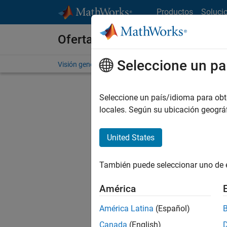
Saltar al contenido
Productos
Soluci
Ofertas de empleo en MathWo
Seleccione un pa
Visión general
Búsqueda de empleo
Oficinas local
Seleccione un país/idioma para obten
FILTRAD
locales. Según su ubicación geogr
United States
Ordena
También puede seleccionar uno de 
Gu
América
América Latina
(Español)
No se ha
Canada
(English)