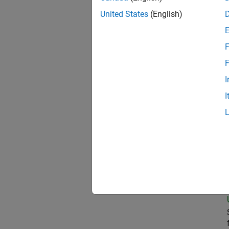
United States
(English)
Sen
F
F
I
Data
I
Sen
Sen