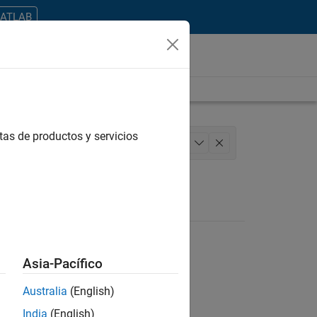
MATLAB
tas de productos y servicios
 Engineering
User Experience
+
1
Asia-Pacífico
Australia
(English)
ontrar todos los empleos en su zona.
India
(English)