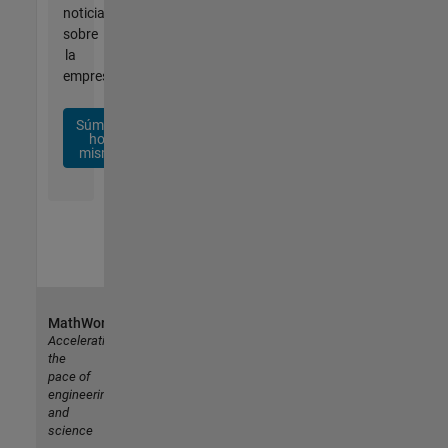
noticias
sobre
la
empresa.
Súmese
hoy
mismo
MathWorks
Accelerating
the
pace of
engineering
and
science