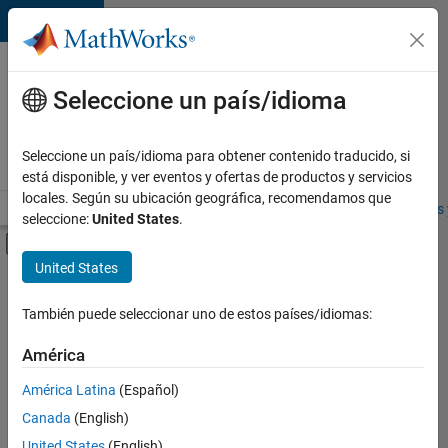
Saltar al contenido
Ofertas
de
Seleccione un país/idioma
empleo
en
Seleccione un país/idioma para obtener contenido traducido, si
MathWorks
está disponible, y ver eventos y ofertas de productos y servicios
locales. Según su ubicación geográfica, recomendamos que
Visión general
Búsqueda de empleo
Oficinas locales
Estudiantes 
seleccione:
United States
.
Mostrar/ocultar menú de navegación
Contenido principal
United States
FILTRADO POR
User Experience
También puede seleccionar uno de estos países/idiomas:
+
1
Industry Marketing
América
América Latina
(Español)
Canada
(English)
United States
(English)