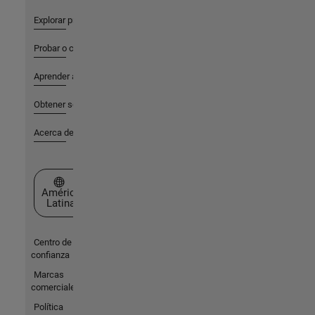
Explorar productos
Probar o comprar
Aprender a utilizar
Obtener soporte
Acerca de MathWorks
Seleccione un país/idioma
América
Latina
Centro de
confianza
Marcas
comerciales
Política