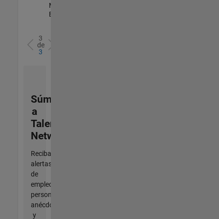
Marketing |
Experimentado
3
de
3
Súmese
a
Talent
Network
Reciba
alertas
de
empleo
personalizadas,
anécdotas
y