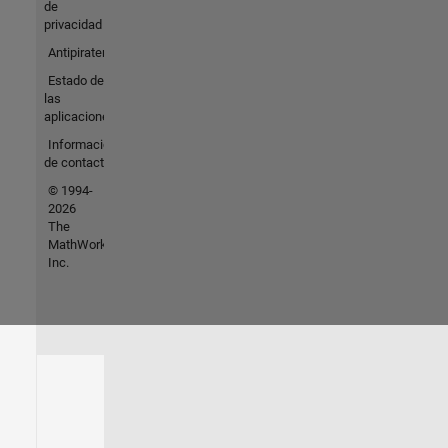
de
privacidad
Antipiratería
Estado de
las
aplicaciones
Información
de contacto
© 1994-
2026
The
MathWorks,
Inc.