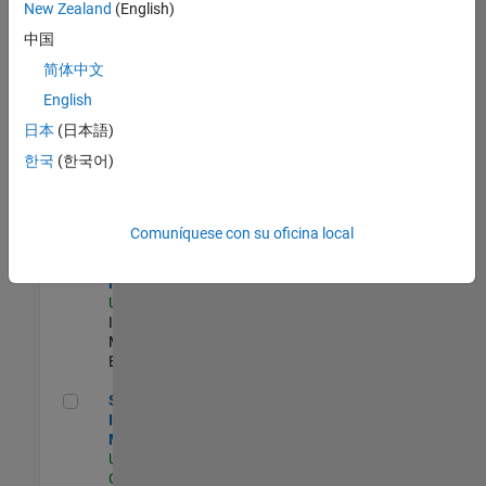
zona.
New Zealand
(English)
中国
Oil & Gas Industry Manager
Oil & Gas
简体中文
Industry
English
Manager
US-TX-Plano
|
日本
(日本語)
Industry
한국
(한국어)
Marketing |
Experimentado
Aerospace & Defense Industry Manager
Aerospace &
Comuníquese con su oficina local
Defense
Industry
Manager
US-MA-Natick
|
Industry
Marketing |
Experimentado
Semiconductor Industry Manager
Semiconductor
Industry
Manager
US-CA-Santa
Clara
| Industry