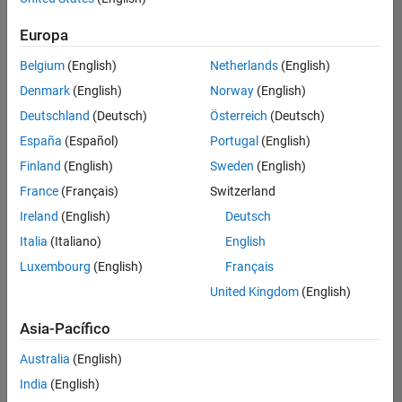
Ordenar por
Europa
Guardar
empleos
seleccionados
Belgium
(English)
Netherlands
(English)
Denmark
(English)
Norway
(English)
Deutschland
(Deutsch)
Österreich
(Deutsch)
No se
han
España
(Español)
Portugal
(English)
traducido
Finland
(English)
Sweden
(English)
todos
France
(Français)
Switzerland
los
empleos.
Ireland
(English)
Deutsch
Busque
Italia
(Italiano)
English
por
Luxembourg
(English)
Français
ubicación
para
United Kingdom
(English)
encontrar
todos
Asia-Pacífico
los
Australia
(English)
empleos
en su
India
(English)