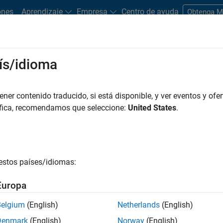
ones
Aprendizaje
Empresa
Centro de ayuda
Obtenga 
rks
ís/idioma
es
Estudiantes y nuevas carreras
Recursos
Cuenta de empleo
er contenido traducido, si está disponible, y ver eventos y ofer
FILTRADO POR
Program Management
Quality Engineering
áfica, recomendamos que seleccione:
United States
.
r por
estos países/idiomas:
ardar empleos
seleccionados
Europa
Belgium
(English)
Netherlands
(English)
n traducido todos los empleos. Busque por ubicación para enc
Denmark
(English)
Norway
(English)