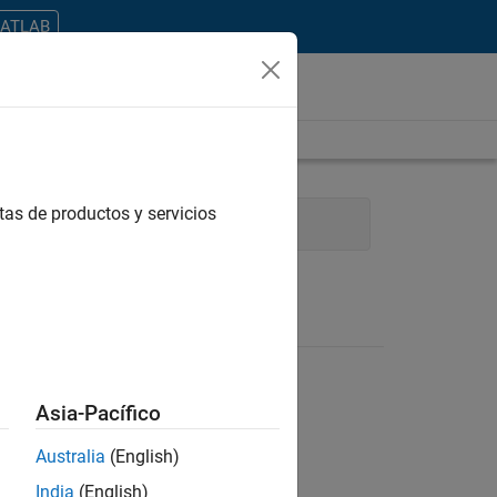
MATLAB
tas de productos y servicios
Industry Marketing
Asia-Pacífico
Australia
(English)
ontrar todos los empleos en su zona.
India
(English)