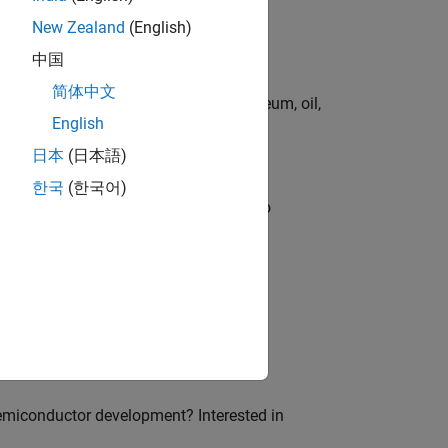
New Zealand
(English)
中国
简体中文
rgy technologies in chemical, petroleum, oil,
English
日本
(日本語)
한국
(한국어)
ross-functional teams and programs to
ion of MATLAB and Simulink in digital
emiconductor development? Interested in