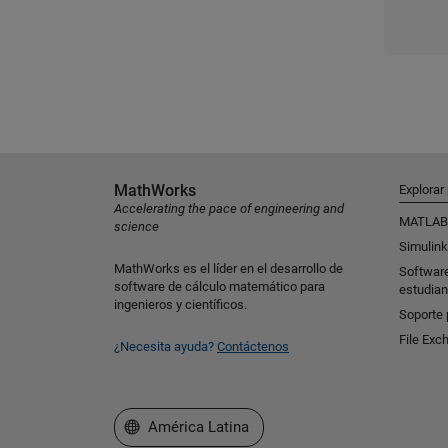
MathWorks
Explorar
Accelerating the pace of engineering and
MATLAB
science
Simulink
MathWorks es el líder en el desarrollo de
Softwar
software de cálculo matemático para
estudian
ingenieros y científicos.
Soporte 
File Exc
¿Necesita ayuda?
Contáctenos
Seleccione un país/idioma
América Latina