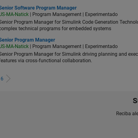
ior Software Program Manager
Senior Software Program Manager
US-MA-Natick
| Program Management | Experimentado
Senior Program Manager for Simulink Code Generation Technologi
complex technical programs for embedded systems
ior Program Manager
Senior Program Manager
US-MA-Natick
| Program Management | Experimentado
Senior Program Manager for Simulink driving planning and execu
features via cross‑functional collaboration.
e
6
S
Reciba al