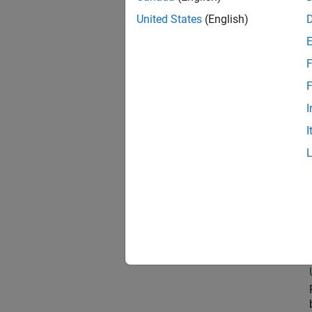
United States
(English)
Oil
F
F
I
Sen
I
Aer
Sem