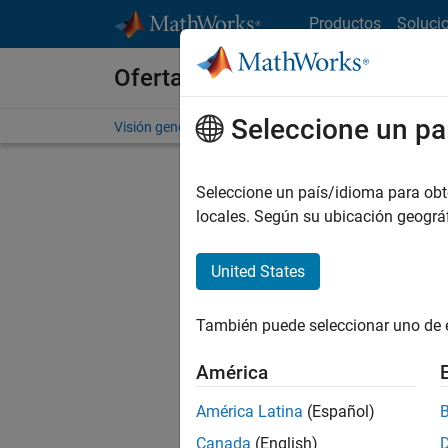
Saltar al contenido
Productos
Soluci
Ofertas de empleo en MathWo
Seleccione un pa
Visión general
Búsqueda de empleo
Oficinas local
Seleccione un país/idioma para obten
locales. Según su ubicación geogr
United States
Ordena
También puede seleccionar uno de 
Gu
América
América Latina
(Español)
No se ha
Canada
(English)