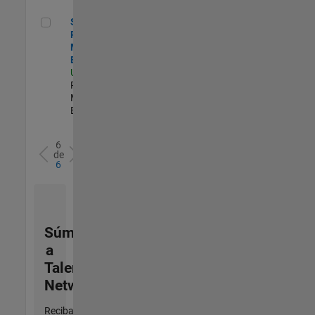
Senior Product Marketing Engineer
Senior
Product
Marketing
Engineer
US-MA-Natick
|
Product
Marketing |
Experimentado
6
de
6
Súmese
a
Talent
Network
Reciba