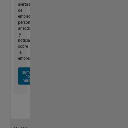
alertas
de
empleo
personalizadas,
anécdotas
y
noticias
sobre
la
empresa.
Súmese
hoy
mismo