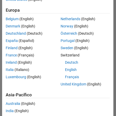
Ordenar por
Europa
Guardar
empleos
seleccionados
Belgium
(English)
Netherlands
(English)
Denmark
(English)
Norway
(English)
Deutschland
(Deutsch)
Österreich
(Deutsch)
No se
han
España
(Español)
Portugal
(English)
traducido
Finland
(English)
Sweden
(English)
todos
France
(Français)
Switzerland
los
empleos.
Ireland
(English)
Deutsch
Busque
Italia
(Italiano)
English
por
Luxembourg
(English)
Français
ubicación
para
United Kingdom
(English)
encontrar
todos
Asia-Pacífico
los
Australia
(English)
empleos
en su
India
(English)