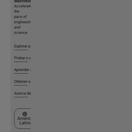
MathWorks
Accelerating
the
pace of
engineering
and
science
Explorar productos
Probar o comprar
Aprender a utilizar
Obtener soporte
Acerca de MathWorks
Seleccione un país/idioma
América
Latina