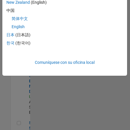
zona.
New Zealand
(English)
中国
Product Strategy Lead - Cloud & Ecosystem for Simulink
Product
简体中文
Strategy Lead
English
- Cloud &
Ecosystem for
日本
(日本語)
Simulink
한국
(한국어)
US-MA-Natick
|
Product
Marketing |
Experimentado
Comuníquese con su oficina local
Senior Solutions Engineer - Model Based Design
Senior
Solutions
Engineer -
Model Based
Design
US-MA-Natick
|
Advanced
Support |
Experimentado
Senior Security Infrastructure Engineer
Senior
Security