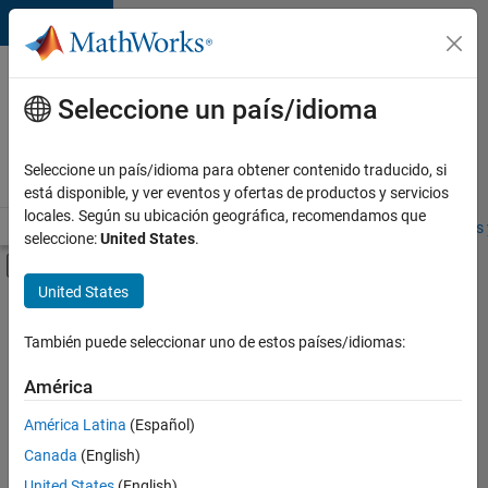
Saltar al contenido
Ofertas
de
Seleccione un país/idioma
empleo
en
Seleccione un país/idioma para obtener contenido traducido, si
MathWorks
está disponible, y ver eventos y ofertas de productos y servicios
locales. Según su ubicación geográfica, recomendamos que
Visión general
Búsqueda de empleo
Oficinas locales
Estudiantes 
seleccione:
United States
.
Mostrar/ocultar menú de navegación
Contenido principal
United States
FILTRADO POR
Advanced Support
También puede seleccionar uno de estos países/idiomas:
+
3
Infrastructure and Architecture
América
Quality Engineering
América Latina
(Español)
Product Marketing
Canada
(English)
United States
(English)