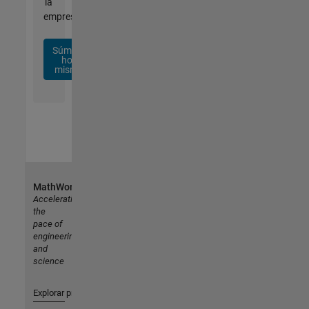
la
empresa.
Súmese
hoy
mismo
MathWorks
Accelerating
the
pace of
engineering
and
science
Explorar productos