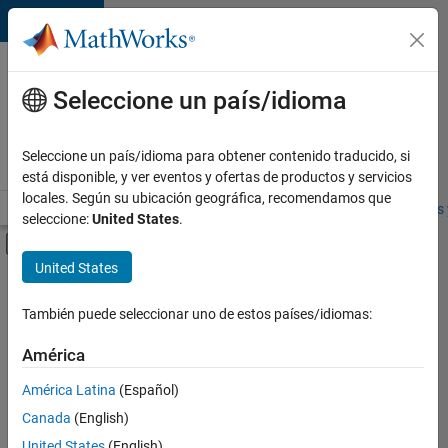
Saltar al contenido
Ofertas
de
Seleccione un país/idioma
empleo
en
Seleccione un país/idioma para obtener contenido traducido, si
MathWorks
está disponible, y ver eventos y ofertas de productos y servicios
locales. Según su ubicación geográfica, recomendamos que
Visión general
Búsqueda de empleo
Oficinas locales
Estudiantes 
seleccione:
United States
.
Mostrar/ocultar menú de navegación
Contenido principal
United States
FILTRADO POR
Information Technology
También puede seleccionar uno de estos países/idiomas:
+
1
Release Engineering
América
América Latina
(Español)
Canada
(English)
United States
(English)