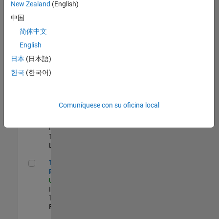
zona.
New Zealand
(English)
中国
Principal IAM/AD Engineer
Principal
简体中文
IAM/AD
English
Engineer
US-MA-Natick
|
日本
(日本語)
Information
한국
(한국어)
Technology |
Experimentado
Senior CRM Analyst
Senior CRM
Comuníquese con su oficina local
Analyst
US-MA-Natick
|
Information
Technology |
Experimentado
Technical Product Owner
Technical
Product Owner
US-MA-Natick
|
Information
Technology |
Experimentado