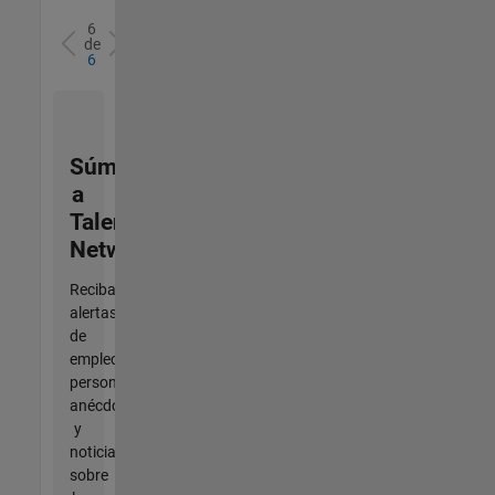
6
de
6
Súmese
a
Talent
Network
Reciba
alertas
de
empleo
personalizadas,
anécdotas
y
noticias
sobre