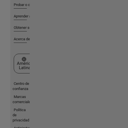
Probar o comprar
Aprender a utilizar
Obtener soporte
Acerca de MathWorks
Seleccione un país/idioma
América
Latina
Centro de
confianza
Marcas
comerciales
Política
de
privacidad