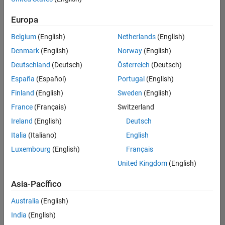
Ordenar por
Europa
Guardar
empleos
seleccionados
Belgium
(English)
Netherlands
(English)
Denmark
(English)
Norway
(English)
Deutschland
(Deutsch)
Österreich
(Deutsch)
No se
han
España
(Español)
Portugal
(English)
traducido
Finland
(English)
Sweden
(English)
todos
France
(Français)
Switzerland
los
empleos.
Ireland
(English)
Deutsch
Busque
Italia
(Italiano)
English
por
Luxembourg
(English)
Français
ubicación
para
United Kingdom
(English)
encontrar
todos
Asia-Pacífico
los
Australia
(English)
empleos
en su
India
(English)