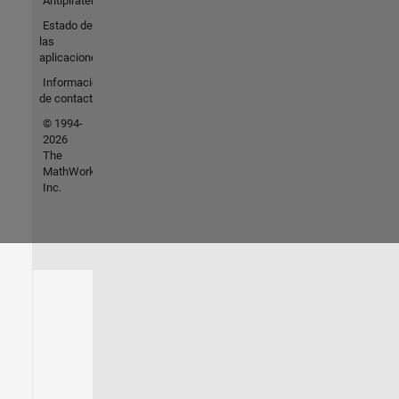
Antipiratería
Estado de
las
aplicaciones
Información
de contacto
© 1994-
2026
The
MathWorks,
Inc.