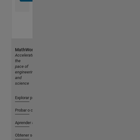
MathWorks
Accelerating
the
pace of
engineering
and
science
Explorar productos
Probar o comprar
Aprender a utilizar
Obtener soporte