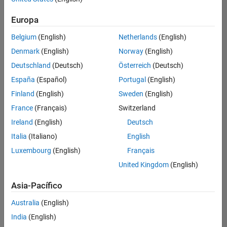
hay
puestos
Europa
disponibles
Belgium
(English)
Netherlands
(English)
que
se
Denmark
(English)
Norway
(English)
correspondan
Deutschland
(Deutsch)
Österreich
(Deutsch)
con
sus
España
(Español)
Portugal
(English)
criterios
Finland
(English)
Sweden
(English)
de
búsqueda.
France
(Français)
Switzerland
Pruebe
Ireland
(English)
Deutsch
a
Italia
(Italiano)
English
ampliar
Luxembourg
(English)
Français
su
búsqueda
United Kingdom
(English)
o a
ver
Asia-Pacífico
todos
los
Australia
(English)
empleos
.
Si aun
India
(English)