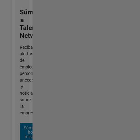
Súmese
a
Talent
Network
Reciba
alertas
de
empleo
personalizadas,
anécdotas
y
noticias
sobre
la
empresa.
Súmese
hoy
mismo