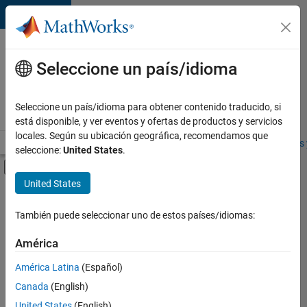
Saltar al contenido
Ofertas
de
Seleccione un país/idioma
empleo
en
Seleccione un país/idioma para obtener contenido traducido, si
MathWorks
está disponible, y ver eventos y ofertas de productos y servicios
locales. Según su ubicación geográfica, recomendamos que
Visión general
Búsqueda de empleo
Oficinas locales
Estudiantes 
seleccione:
United States
.
Mostrar/ocultar menú de navegación
Contenido principal
United States
FILTRADO POR
Information Technology
También puede seleccionar uno de estos países/idiomas:
+
4
Commercial Sales
América
Education Sales
América Latina
(Español)
Business Model Team
Canada
(English)
Office and Administrative Services
Actualmente
United States
(English)
no