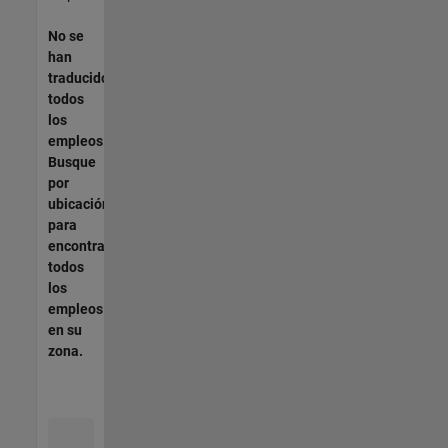
No se
han
traducido
todos
los
empleos.
Busque
por
ubicación
para
encontrar
todos
los
empleos
en su
zona.