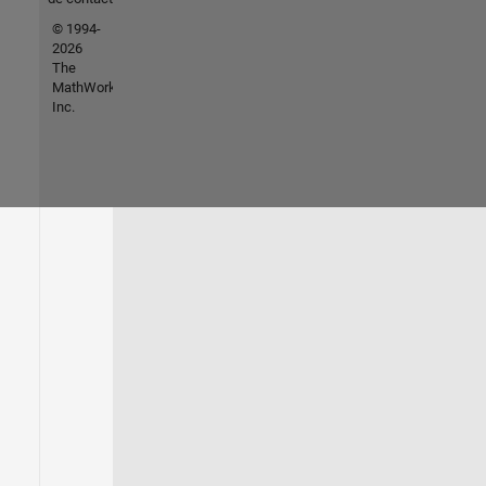
© 1994-
2026
The
MathWorks,
Inc.