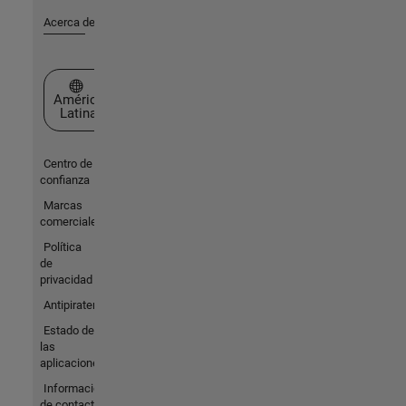
Acerca de MathWorks
Seleccione un país/idioma
América
Latina
Centro de
confianza
Marcas
comerciales
Política
de
privacidad
Antipiratería
Estado de
las
aplicaciones
Información
de contacto