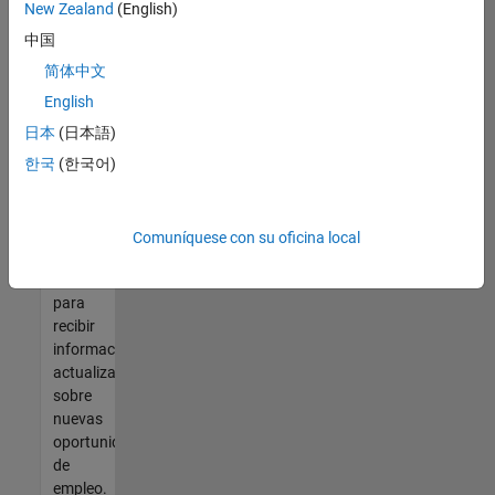
así no
New Zealand
(English)
encontrara
中国
ninguna
vacante
简体中文
que se
English
ajuste
日本
(日本語)
a sus
cualificaciones,
한국
(한국어)
únase
a
nuestra
Comuníquese con su oficina local
Red de
talento
para
recibir
información
actualizada
sobre
nuevas
oportunidades
de
empleo.