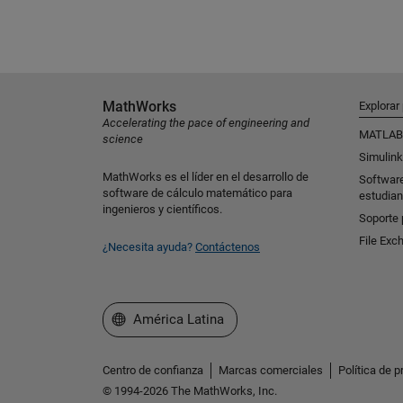
MathWorks
Explorar
Accelerating the pace of engineering and
MATLAB
science
Simulink
MathWorks es el líder en el desarrollo de
Softwar
software de cálculo matemático para
estudian
ingenieros y científicos.
Soporte 
File Exc
¿Necesita ayuda?
Contáctenos
Seleccione un país/idioma
América Latina
Centro de confianza
Marcas comerciales
Política de p
© 1994-2026 The MathWorks, Inc.