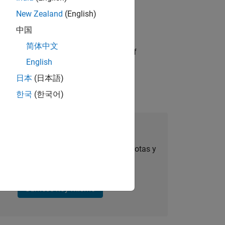
New Zealand
(English)
中国
简体中文
partners in the design and delivery of
English
日本
(日本語)
한국
(한국어)
úmese a Talent Network
ertas de empleo personalizadas, anécdotas y
noticias sobre la empresa.
Súmese hoy mismo