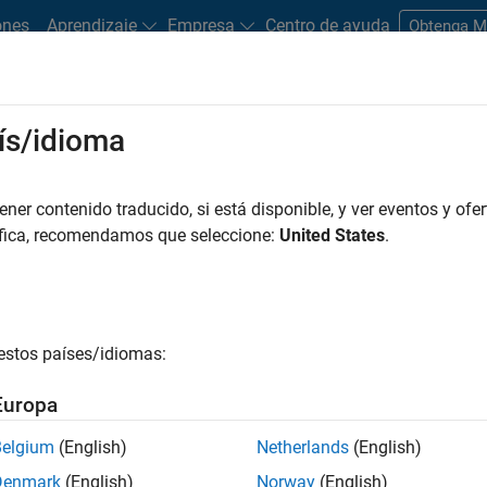
ones
Aprendizaje
Empresa
Centro de ayuda
Obtenga 
rks
ís/idioma
es
Estudiantes y nuevas carreras
Recursos
Cuenta de empleo
er contenido traducido, si está disponible, y ver eventos y ofer
FILTRADO POR
Education Sales
Human Resources
Offi
áfica, recomendamos que seleccione:
United States
.
r por
estos países/idiomas:
ardar empleos
seleccionados
Europa
Belgium
(English)
Netherlands
(English)
n traducido todos los empleos. Busque por ubicación para enc
Denmark
(English)
Norway
(English)