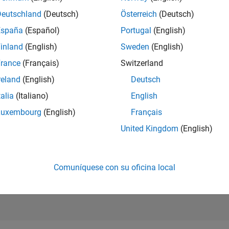
Deutschland
(Deutsch)
Österreich
(Deutsch)
ncipal HR Learning & Development
Principal HR Learning & Development
España
(Español)
Portugal
(English)
US-MA-Natick
| Human Resources | Experimentado
inland
(English)
Sweden
(English)
As a member of the HR Learning and Development team, this role 
rance
(Français)
Switzerland
professional and leadership development strategies that bu
reland
(English)
Deutsch
e
1
talia
(Italiano)
English
Luxembourg
(English)
Français
S
United Kingdom
(English)
Reciba al
Comuníquese con su oficina local