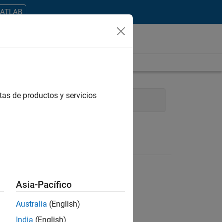
MATLAB
tas de productos y servicios
ce and Administrative Services
Asia-Pacífico
Australia
(English)
ontrar todos los empleos en su zona.
India
(English)