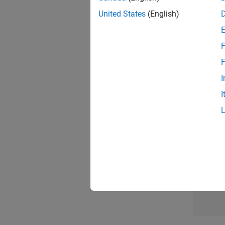
United States
(English)
Pri
F
F
I
1 d
I