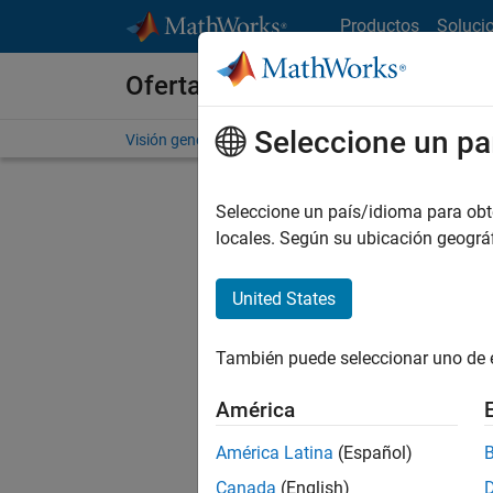
Saltar al contenido
Productos
Soluci
Ofertas de empleo en MathWo
Seleccione un pa
Visión general
Búsqueda de empleo
Oficinas local
Seleccione un país/idioma para obten
locales. Según su ubicación geogr
United States
Ordena
También puede seleccionar uno de 
Gu
América
América Latina
(Español)
No se ha
Canada
(English)