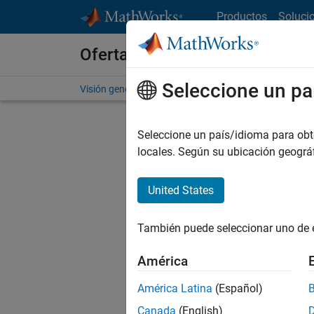
Saltar al contenido
Productos
Soluci
Ofertas de empleo en MathWo
Seleccione un pa
Visión general
Búsqueda de empleo
Oficinas local
Seleccione un país/idioma para obten
locales. Según su ubicación geogr
United States
Ordena
También puede seleccionar uno de 
Gu
América
América Latina
(Español)
No se ha
Canada
(English)