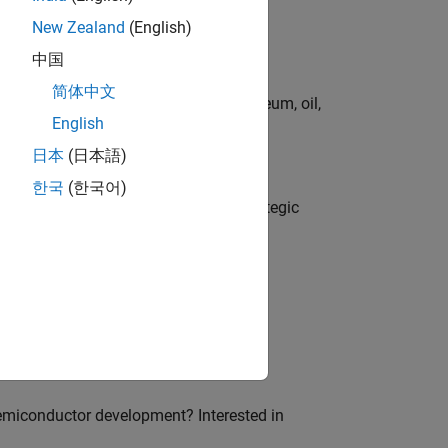
New Zealand
(English)
中国
简体中文
rgy technologies in chemical, petroleum, oil,
English
日本
(日本語)
o
한국
(한국어)
tegy, governance, and solutions; a strategic
ion of MATLAB and Simulink in digital
emiconductor development? Interested in