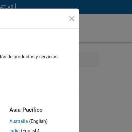
MATLAB
tas de productos y servicios
gineering
Industry Marketing
Asia-Pacífico
Australia
(English)
ontrar todos los empleos en su zona.
India
(English)