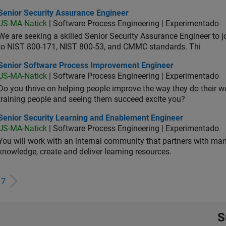
ior Security Assurance Engineer
Senior Security Assurance Engineer
US-MA-Natick
| Software Process Engineering | Experimentado
We are seeking a skilled Senior Security Assurance Engineer to
to NIST 800-171, NIST 800-53, and CMMC standards. Thi
ior Software Process Improvement Engineer
Senior Software Process Improvement Engineer
US-MA-Natick
| Software Process Engineering | Experimentado
Do you thrive on helping people improve the way they do their 
training people and seeing them succeed excite you?
ior Security Learning and Enablement Engineer
Senior Security Learning and Enablement Engineer
US-MA-Natick
| Software Process Engineering | Experimentado
You will work with an internal community that partners with man
knowledge, create and deliver learning resources.
e
7
S