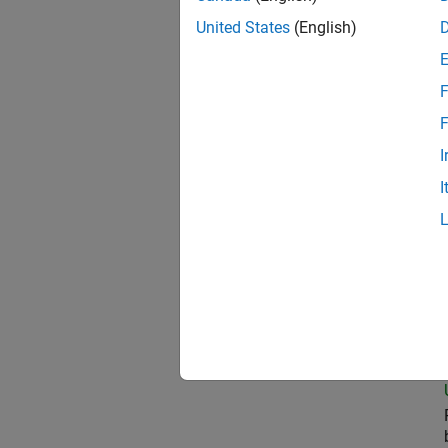
United States
(English)
Oil
F
F
I
Data
I
Aer
Sem