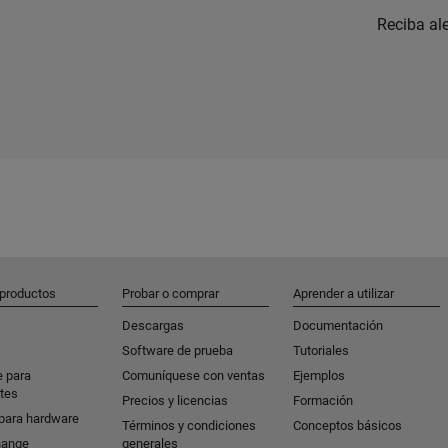
Reciba al
 productos
Probar o comprar
Aprender a utilizar
Descargas
Documentación
Software de prueba
Tutoriales
e para
Comuníquese con ventas
Ejemplos
tes
Precios y licencias
Formación
para hardware
Términos y condiciones
Conceptos básicos
hange
generales