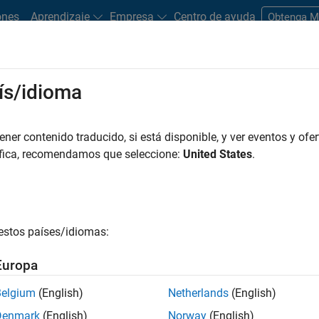
ones
Aprendizaje
Empresa
Centro de ayuda
Obtenga 
rks
ís/idioma
es
Estudiantes y nuevas carreras
Recursos
Cuenta de empleo
er contenido traducido, si está disponible, y ver eventos y ofer
FILTRADO POR
Business Applications and Tools
Software Process En
áfica, recomendamos que seleccione:
United States
.
r por
estos países/idiomas:
ardar empleos
seleccionados
Europa
Belgium
(English)
Netherlands
(English)
n traducido todos los empleos. Busque por ubicación para enc
Denmark
(English)
Norway
(English)