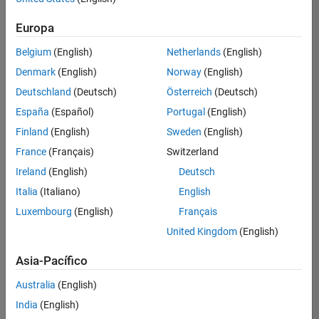
Ordenar por
Europa
Guardar
empleos
seleccionados
Belgium
(English)
Netherlands
(English)
Denmark
(English)
Norway
(English)
Deutschland
(Deutsch)
Österreich
(Deutsch)
No se
han
España
(Español)
Portugal
(English)
traducido
Finland
(English)
Sweden
(English)
todos
France
(Français)
Switzerland
los
empleos.
Ireland
(English)
Deutsch
Busque
Italia
(Italiano)
English
por
Luxembourg
(English)
Français
ubicación
para
United Kingdom
(English)
encontrar
todos
Asia-Pacífico
los
Australia
(English)
empleos
en su
India
(English)