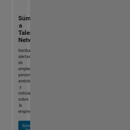
Súmese
a
Talent
Network
Reciba
alertas
de
empleo
personalizadas,
anécdotas
y
noticias
sobre
la
empresa.
Súmese
hoy