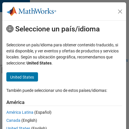
Saltar al contenido
Ofertas
de
Seleccione un país/idioma
empleo
en
Seleccione un país/idioma para obtener contenido traducido, si
MathWorks
está disponible, y ver eventos y ofertas de productos y servicios
locales. Según su ubicación geográfica, recomendamos que
Visión general
Búsqueda de empleo
Oficinas locales
Estudiantes 
seleccione:
United States
.
Mostrar/ocultar menú de navegación
Contenido principal
United States
FILTRADO POR
Commercial Sales
También puede seleccionar uno de estos países/idiomas:
+
2
Finance and Operations
América
Legal
América Latina
(Español)
Canada
(English)
United States
(English)