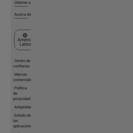
Obtener soporte
Acerca de MathWorks
Seleccione un país/idioma
América
Latina
Centro de
confianza
Marcas
comerciales
Política
de
privacidad
Antipiratería
Estado de
las
aplicaciones