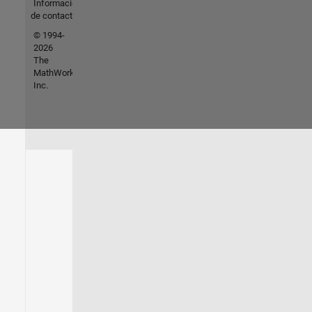
Información
de contacto
© 1994-
2026
The
MathWorks,
Inc.