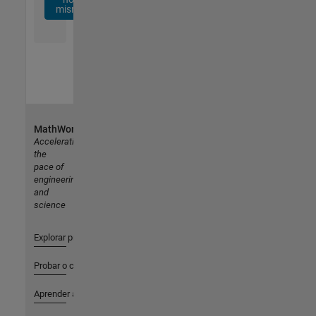
mismo
MathWorks
Accelerating
the
pace of
engineering
and
science
Explorar productos
Probar o comprar
Aprender a utilizar