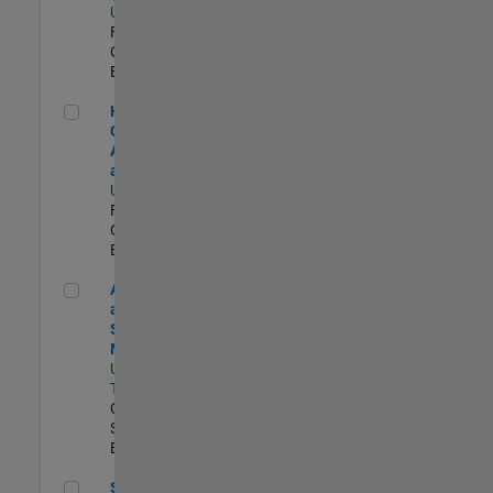
US-MA-Natick
|
Finance and
Operations |
Experimentado
Head of Corporate Accounting and Planning
Head of
Corporate
Accounting
and Planning
US-MA-Natick
|
Finance and
Operations |
Experimentado
Aerospace and Defense Sales Account Manager
Aerospace
and Defense
Sales Account
Manager
US-CA-
Torrance
|
Commercial
Sales |
Experimentado
Senior Financial Analyst, Accounting and Reporting
Senior