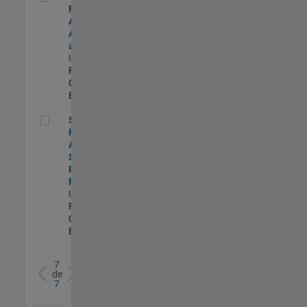
Financial
Analyst,
Accounting
and Reporting
US-MA-Natick
|
Finance and
Operations |
Experimentado
Senior Financial Analyst - Sales Planning & Forecasting
Senior
Financial
Analyst -
Sales
Planning &
Forecasting
US-MA-Natick
|
Finance and
Operations |
Experimentado
7
de
7