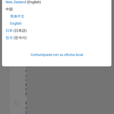
zona.
New Zealand
(English)
中国
Senior Sourcing & Procurement Technology Analyst
Senior
简体中文
Sourcing &
English
Procurement
Technology
日本
(日本語)
Analyst
한국
(한국어)
US-MA-Natick
|
Finance and
Operations |
Experimentado
Comuníquese con su oficina local
Senior Global Trade Compliance Analyst
Senior Global
Trade
Compliance
Analyst
US-MA-Natick
|
Finance and
Operations |
Experimentado
Financial Analyst (FP&A)
Financial
Analyst
(FP&A)