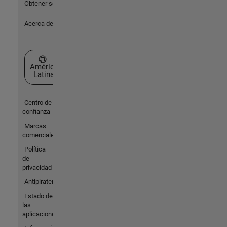
Obtener soporte
Acerca de MathWorks
Seleccione un país/idioma
América
Latina
Centro de
confianza
Marcas
comerciales
Política
de
privacidad
Antipiratería
Estado de
las
aplicaciones