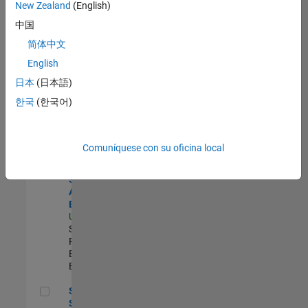
zona.
New Zealand
(English)
中国
Senior Solutions Engineer - Model Based Design
Senior
简体中文
Solutions
English
Engineer -
Model Based
日本
(日本語)
Design
한국
(한국어)
US-MA-Natick
|
Advanced
Support |
Experimentado
Comuníquese con su oficina local
Senior Security Assurance Engineer
Senior
Security
Assurance
Engineer
US-MA-Natick
|
Software
Process
Engineering |
Experimentado
Senior Software Process Improvement Engineer
Senior
Software