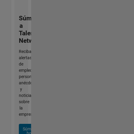
Súmese
a
Talent
Network
Reciba
alertas
de
empleo
personalizadas,
anécdotas
y
noticias
sobre
la
empresa.
Súmese
hoy