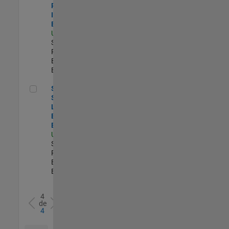
Process
Improvement
Engineer
US-MA-Natick
|
Software
Process
Engineering |
Experimentado
Senior Security Learning and Enablement Engineer
Senior
Security
Learning and
Enablement
Engineer
US-MA-Natick
|
Software
Process
Engineering |
Experimentado
4
de
4