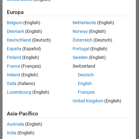
Ordenar por
Europa
Guardar
empleos
seleccionados
Belgium
(English)
Netherlands
(English)
Denmark
(English)
Norway
(English)
Deutschland
(Deutsch)
Österreich
(Deutsch)
No se
han
España
(Español)
Portugal
(English)
traducido
Finland
(English)
Sweden
(English)
todos
France
(Français)
Switzerland
los
empleos.
Ireland
(English)
Deutsch
Busque
Italia
(Italiano)
English
por
Luxembourg
(English)
Français
ubicación
para
United Kingdom
(English)
encontrar
todos
Asia-Pacífico
los
Australia
(English)
empleos
en su
India
(English)