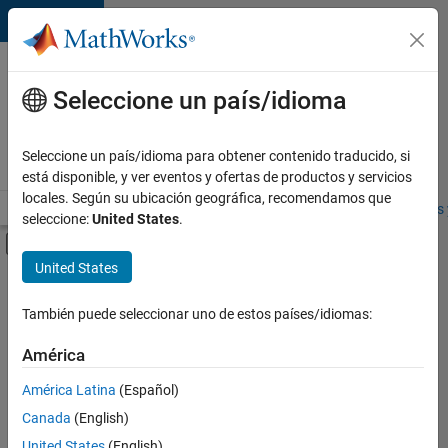
Saltar al contenido
Ofertas
de
Seleccione un país/idioma
empleo
en
Seleccione un país/idioma para obtener contenido traducido, si
MathWorks
está disponible, y ver eventos y ofertas de productos y servicios
locales. Según su ubicación geográfica, recomendamos que
Visión general
Búsqueda de empleo
Oficinas locales
Estudiantes 
seleccione:
United States
.
Mostrar/ocultar menú de navegación
Contenido principal
United States
FILTRADO POR
Advanced Support
También puede seleccionar uno de estos países/idiomas:
+
2
Software Process Engineering
América
Technical Writing
América Latina
(Español)
Canada
(English)
United States
(English)