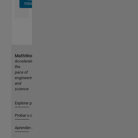
mismo
MathWorks
Accelerating
the
pace of
engineering
and
science
Explorar productos
Probar o comprar
Aprender a utilizar