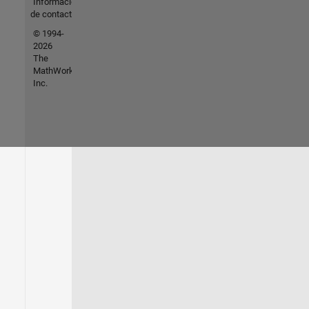
Información
de contacto
© 1994-
2026
The
MathWorks,
Inc.