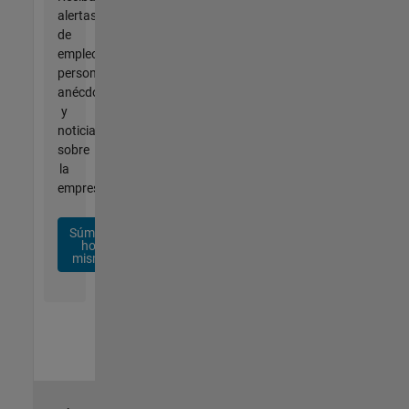
alertas
de
empleo
personalizadas,
anécdotas
y
noticias
sobre
la
empresa.
Súmese
hoy
mismo