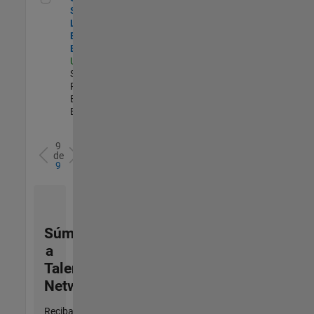
Security
Learning and
Enablement
Engineer
US-MA-Natick
|
Software
Process
Engineering |
Experimentado
9
de
9
Súmese
a
Talent
Network
Reciba