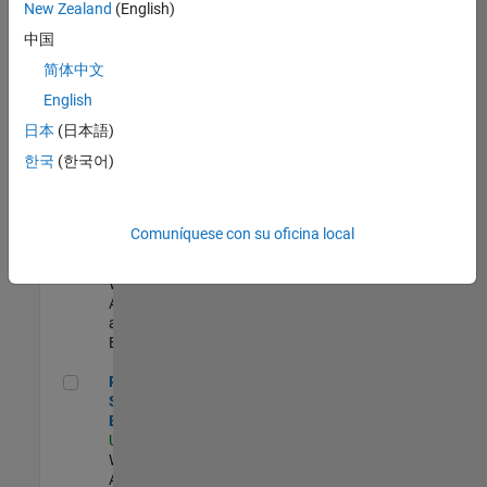
zona.
New Zealand
(English)
中国
Oil & Gas Industry Manager
Oil & Gas
简体中文
Industry
English
Manager
US-TX-Plano
|
日本
(日本語)
Industry
한국
(한국어)
Marketing |
Experimentado
Cloud Solution Architect
Cloud Solution
Comuníquese con su oficina local
Architect
US-MA-Natick
|
Web
Applications
and Services |
Experimentado
Principal Cloud Software Engineer
Principal Cloud
Software
Engineer
US-MA-Natick
|
Web
Applications