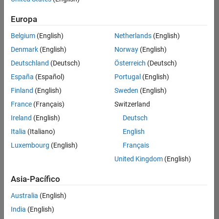
Ordenar por
Europa
Guardar
empleos
seleccionados
Belgium
(English)
Netherlands
(English)
Denmark
(English)
Norway
(English)
Deutschland
(Deutsch)
Österreich
(Deutsch)
No se
han
España
(Español)
Portugal
(English)
traducido
Finland
(English)
Sweden
(English)
todos
France
(Français)
Switzerland
los
empleos.
Ireland
(English)
Deutsch
Busque
Italia
(Italiano)
English
por
Luxembourg
(English)
Français
ubicación
para
United Kingdom
(English)
encontrar
todos
Asia-Pacífico
los
Australia
(English)
empleos
en su
India
(English)