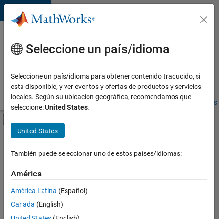
Saltar al contenido
Ofertas
de
Seleccione un país/idioma
empleo
en
Seleccione un país/idioma para obtener contenido traducido, si
MathWorks
está disponible, y ver eventos y ofertas de productos y servicios
locales. Según su ubicación geográfica, recomendamos que
Visión general
Búsqueda de empleo
Oficinas locales
Estudiantes 
seleccione:
United States
.
Mostrar/ocultar menú de navegación
Contenido principal
United States
FILTRADO POR
Release Engineering
También puede seleccionar uno de estos países/idiomas:
+
3
Software Process Engineering
América
Web Applications and Services
América Latina
(Español)
Industry Marketing
Canada
(English)
United States
(English)