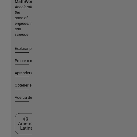
MathWorks
Accelerating
the
pace of
engineering
and
science
Explorar productos
Probar o comprar
Aprender a utilizar
Obtener soporte
Acerca de MathWorks
Seleccione un país/idioma
América
Latina