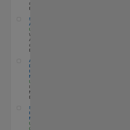
and Services |
Experimentado
Senior Applied AI Engineer
Senior Applied
AI Engineer
US-MA-Natick
|
Web
Applications
and Services |
Experimentado
Aerospace & Defense Industry Manager
Aerospace &
Defense
Industry
Manager
US-MA-Natick
|
Industry
Marketing |
Experimentado
Semiconductor Industry Manager
Semiconductor
Industry
Manager
US-CA-Santa
Clara
| Industry