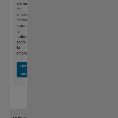
alertas
de
empleo
personalizadas,
anécdotas
y
noticias
sobre
la
empresa.
Súmese
hoy
mismo