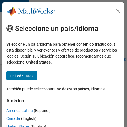
Saltar al contenido
Ofertas
de
Seleccione un país/idioma
empleo
en
Seleccione un país/idioma para obtener contenido traducido, si
MathWorks
está disponible, y ver eventos y ofertas de productos y servicios
locales. Según su ubicación geográfica, recomendamos que
Visión general
Búsqueda de empleo
Oficinas locales
Estudiantes 
seleccione:
United States
.
Mostrar/ocultar menú de navegación
Contenido principal
United States
FILTRADO POR
Software Process Engineering
También puede seleccionar uno de estos países/idiomas:
+
1
User Experience
América
América Latina
(Español)
Canada
(English)
United States
(English)