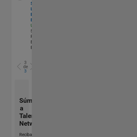
Security
Learning and
Enablement
Engineer
US-MA-Natick
|
Software
Process
Engineering |
Experimentado
3
de
3
Súmese
a
Talent
Network
Reciba