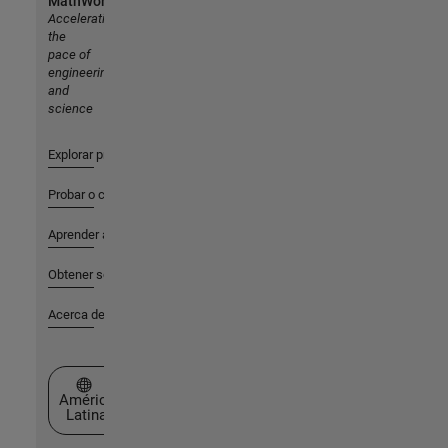
MathWorks
Accelerating
the
pace of
engineering
and
science
Explorar productos
Probar o comprar
Aprender a utilizar
Obtener soporte
Acerca de MathWorks
Seleccione un país/idioma
América
Latina