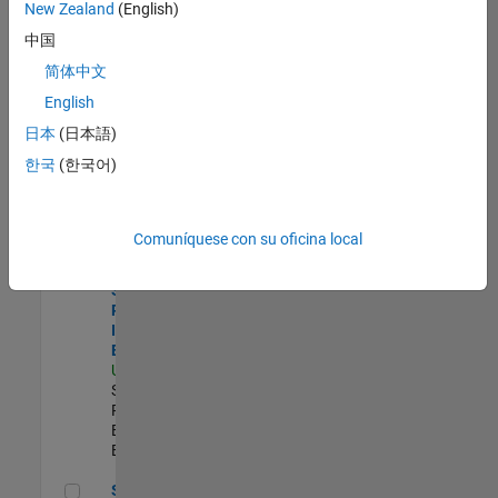
zona.
New Zealand
(English)
中国
Senior Security Assurance Engineer
Senior
简体中文
Security
English
Assurance
Engineer
日本
(日本語)
US-MA-Natick
|
한국
(한국어)
Software
Process
Engineering |
Experimentado
Comuníquese con su oficina local
Senior Software Process Improvement Engineer
Senior
Software
Process
Improvement
Engineer
US-MA-Natick
|
Software
Process
Engineering |
Experimentado
Senior Security Learning and Enablement Engineer
Senior