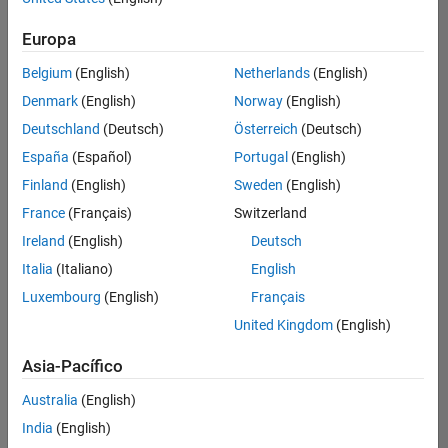
Ordenar por
Europa
Guardar
empleos
seleccionados
Belgium
(English)
Netherlands
(English)
Denmark
(English)
Norway
(English)
Deutschland
(Deutsch)
Österreich
(Deutsch)
No se
han
España
(Español)
Portugal
(English)
traducido
Finland
(English)
Sweden
(English)
todos
France
(Français)
Switzerland
los
empleos.
Ireland
(English)
Deutsch
Busque
Italia
(Italiano)
English
por
Luxembourg
(English)
Français
ubicación
para
United Kingdom
(English)
encontrar
todos
Asia-Pacífico
los
Australia
(English)
empleos
en su
India
(English)