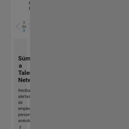
Marketing |
Experimentado
3
de
3
Súmese
a
Talent
Network
Reciba
alertas
de
empleo
personalizadas,
anécdotas
y