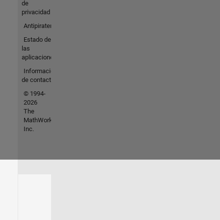
de
privacidad
Antipiratería
Estado de
las
aplicaciones
Información
de contacto
© 1994-
2026
The
MathWorks,
Inc.