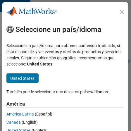
Saltar al contenido
Ofertas
de
Seleccione un país/idioma
empleo
en
Seleccione un país/idioma para obtener contenido traducido, si
MathWorks
está disponible, y ver eventos y ofertas de productos y servicios
locales. Según su ubicación geográfica, recomendamos que
Visión general
Búsqueda de empleo
Oficinas locales
Estudiantes 
seleccione:
United States
.
Mostrar/ocultar menú de navegación
Contenido principal
United States
FILTRADO POR
Technical Writing
También puede seleccionar uno de estos países/idiomas:
+
1
Industry Marketing
América
América Latina
(Español)
Canada
(English)
United States
(English)