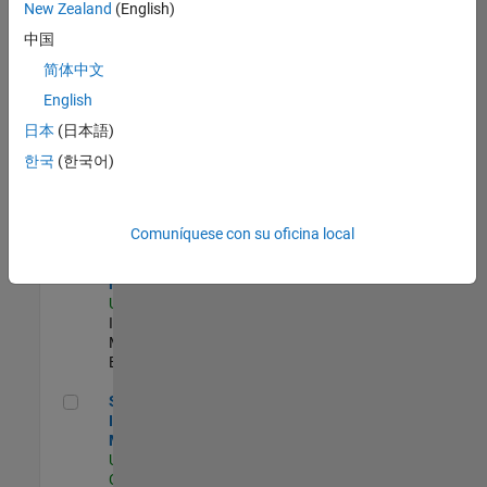
zona.
New Zealand
(English)
中国
Oil & Gas Industry Manager
Oil & Gas
简体中文
Industry
English
Manager
US-TX-Plano
|
日本
(日本語)
Industry
한국
(한국어)
Marketing |
Experimentado
Aerospace & Defense Industry Manager
Aerospace &
Comuníquese con su oficina local
Defense
Industry
Manager
US-MA-Natick
|
Industry
Marketing |
Experimentado
Semiconductor Industry Manager
Semiconductor
Industry
Manager
US-CA-Santa
Clara
| Industry