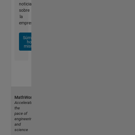
noticias
sobre
la
empresa.
Súmese
hoy
mismo
MathWorks
Accelerating
the
pace of
engineering
and
science