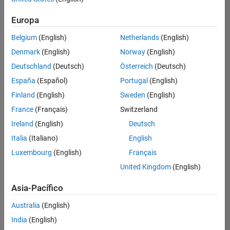
Ordenar por
Europa
Guardar
empleos
seleccionados
Belgium
(English)
Netherlands
(English)
Denmark
(English)
Norway
(English)
Deutschland
(Deutsch)
Österreich
(Deutsch)
No se
han
España
(Español)
Portugal
(English)
traducido
Finland
(English)
Sweden
(English)
todos
France
(Français)
Switzerland
los
empleos.
Ireland
(English)
Deutsch
Busque
Italia
(Italiano)
English
por
Luxembourg
(English)
Français
ubicación
para
United Kingdom
(English)
encontrar
todos
Asia-Pacífico
los
Australia
(English)
empleos
en su
India
(English)