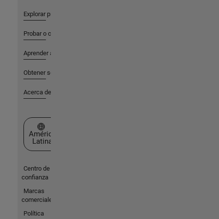
Explorar productos
Probar o comprar
Aprender a utilizar
Obtener soporte
Acerca de MathWorks
Seleccione un país/idioma
América
Latina
Centro de
confianza
Marcas
comerciales
Política