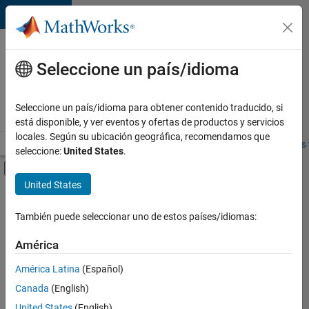
Saltar al contenido
Ofertas
de
Seleccione un país/idioma
empleo
en
Seleccione un país/idioma para obtener contenido traducido, si
MathWorks
está disponible, y ver eventos y ofertas de productos y servicios
locales. Según su ubicación geográfica, recomendamos que
Visión general
Búsqueda de empleo
Oficinas locales
Estudiantes 
seleccione:
United States
.
Mostrar/ocultar menú de navegación
Contenido principal
United States
FILTRADO POR
Web Applications and Services
También puede seleccionar uno de estos países/idiomas:
+
2
Education Marketing
América
Industry Marketing
América Latina
(Español)
Canada
(English)
Actualmente
United States
(English)
no