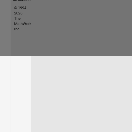
© 1994-
2026
The
MathWorks,
Inc.