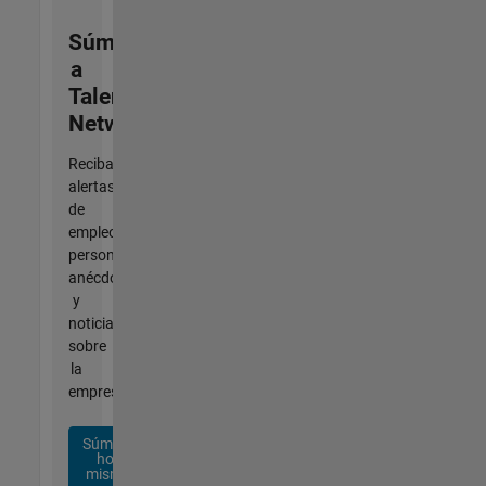
Súmese
a
Talent
Network
Reciba
alertas
de
empleo
personalizadas,
anécdotas
y
noticias
sobre
la
empresa.
Súmese
hoy
mismo