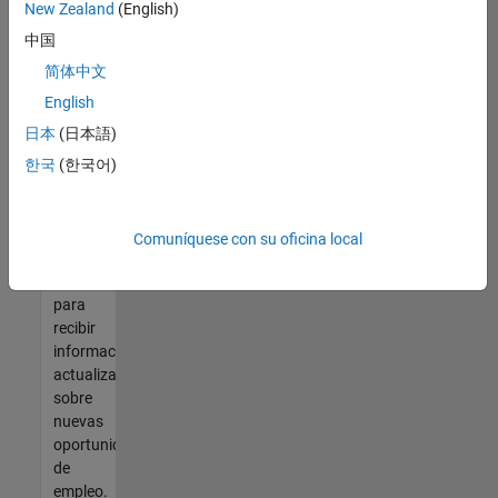
así no
New Zealand
(English)
encontrara
中国
ninguna
vacante
简体中文
que se
English
ajuste
日本
(日本語)
a sus
cualificaciones,
한국
(한국어)
únase
a
nuestra
Comuníquese con su oficina local
Red de
talento
para
recibir
información
actualizada
sobre
nuevas
oportunidades
de
empleo.