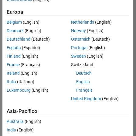
hay
puestos
Europa
disponibles
Belgium
(English)
Netherlands
(English)
que
se
Denmark
(English)
Norway
(English)
correspondan
Deutschland
(Deutsch)
Österreich
(Deutsch)
con
sus
España
(Español)
Portugal
(English)
criterios
Finland
(English)
Sweden
(English)
de
búsqueda.
France
(Français)
Switzerland
Pruebe
Ireland
(English)
Deutsch
a
Italia
(Italiano)
English
ampliar
Luxembourg
(English)
Français
su
búsqueda
United Kingdom
(English)
o a
ver
Asia-Pacífico
todos
los
Australia
(English)
empleos
.
Si aun
India
(English)