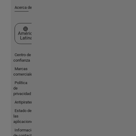
Acerca de MathWorks
Seleccione un país/idioma
América
Latina
Centro de
confianza
Marcas
comerciales
Política
de
privacidad
Antipiratería
Estado de
las
aplicaciones
Información
de contacto