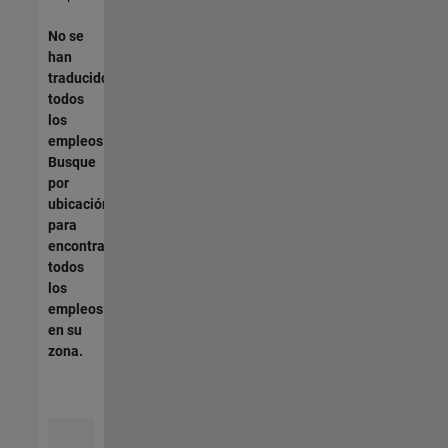
No se
han
traducido
todos
los
empleos.
Busque
por
ubicación
para
encontrar
todos
los
empleos
en su
zona.