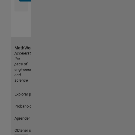
MathWorks
Accelerating
the
pace of
engineering
and
science
Explorar productos
Probar o comprar
Aprender a utilizar
Obtener soporte