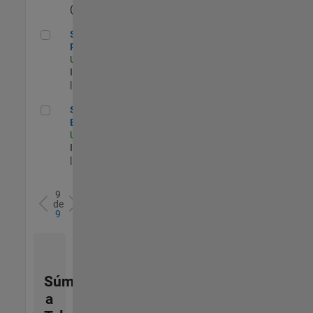
(begins Ag. 2026)
Senior Database Reliability Engineer
Senior Database
Reliability Engineer
US-MA-Natick
|
Information Technology
| Experimentado
Senior Sailpoint IAM Engineer
Senior Sailpoint IAM
Engineer
US-MA-Natick
|
Information Technology
| Experimentado
9
de
9
Súmese
a