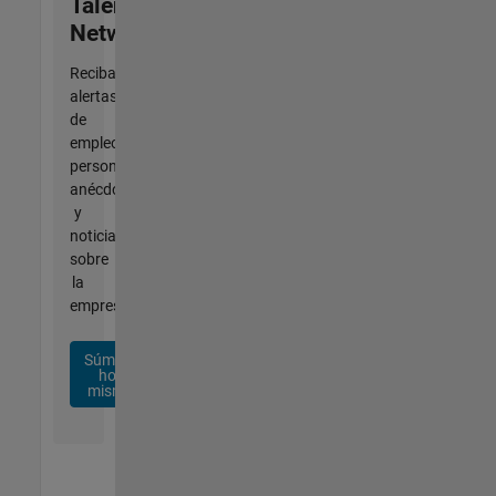
Talent
Network
Reciba
alertas
de
empleo
personalizadas,
anécdotas
y
noticias
sobre
la
empresa.
Súmese
hoy
mismo