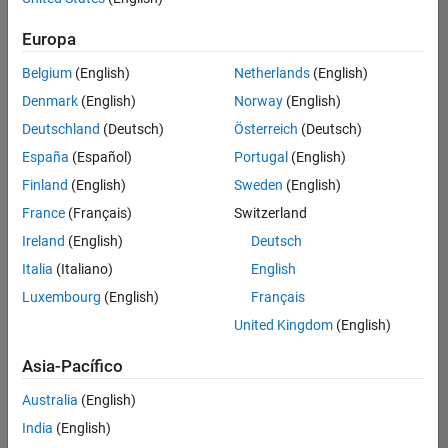
Ordenar por
Europa
Guardar
empleos
seleccionados
Belgium
(English)
Netherlands
(English)
Denmark
(English)
Norway
(English)
Deutschland
(Deutsch)
Österreich
(Deutsch)
No se
han
España
(Español)
Portugal
(English)
traducido
Finland
(English)
Sweden
(English)
todos
France
(Français)
Switzerland
los
empleos.
Ireland
(English)
Deutsch
Busque
Italia
(Italiano)
English
por
Luxembourg
(English)
Français
ubicación
para
United Kingdom
(English)
encontrar
todos
Asia-Pacífico
los
Australia
(English)
empleos
en su
India
(English)