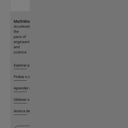
MathWorks
Accelerating
the
pace of
engineering
and
science
Explorar productos
Probar o comprar
Aprender a utilizar
Obtener soporte
Acerca de MathWorks