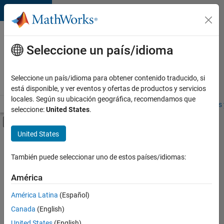
Saltar al contenido
Ofertas
de
Seleccione un país/idioma
empleo
en
Seleccione un país/idioma para obtener contenido traducido, si
MathWorks
está disponible, y ver eventos y ofertas de productos y servicios
locales. Según su ubicación geográfica, recomendamos que
Visión general
Búsqueda de empleo
Oficinas locales
Estudiantes 
seleccione:
United States
.
Mostrar/ocultar menú de navegación
Contenido principal
United States
FILTRADO POR
Information Technology
También puede seleccionar uno de estos países/idiomas:
+
2
Marketing Communications
América
Business Model Team
América Latina
(Español)
Canada
(English)
United States
(English)