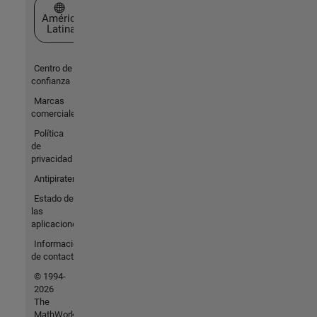
Seleccione un país/idioma
América
Latina
Centro de
confianza
Marcas
comerciales
Política
de
privacidad
Antipiratería
Estado de
las
aplicaciones
Información
de contacto
© 1994-
2026
The
MathWorks,