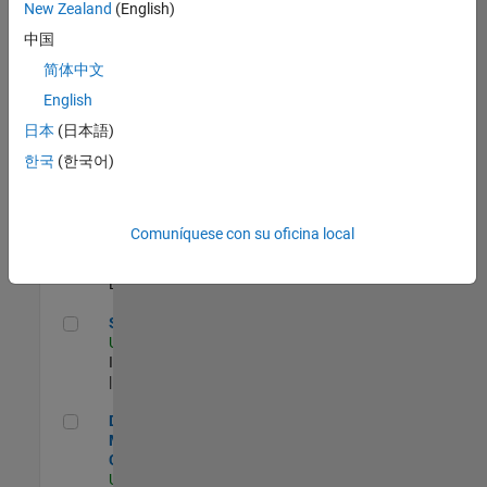
zona.
New Zealand
(English)
中国
Principal IAM/AD Engineer
Principal IAM/AD
简体中文
Engineer
English
US-MA-Natick
|
Information Technology
日本
(日本語)
| Experimentado
한국
(한국어)
Director, Software Pricing and Licensing Strategy
Director, Software
Pricing and Licensing
Strategy
Comuníquese con su oficina local
US-MA-Natick
|
Business Model Team |
Experimentado
Senior CRM Analyst
Senior CRM Analyst
US-MA-Natick
|
Information Technology
| Experimentado
Director of Digital Marketing and Campaigns
Director of Digital
Marketing and
Campaigns
US-MA-Natick
|