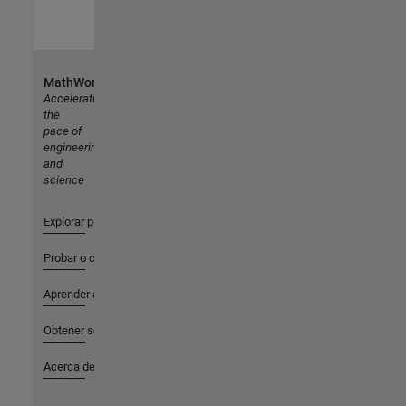
MathWorks
Accelerating
the
pace of
engineering
and
science
Explorar productos
Probar o comprar
Aprender a utilizar
Obtener soporte
Acerca de MathWorks