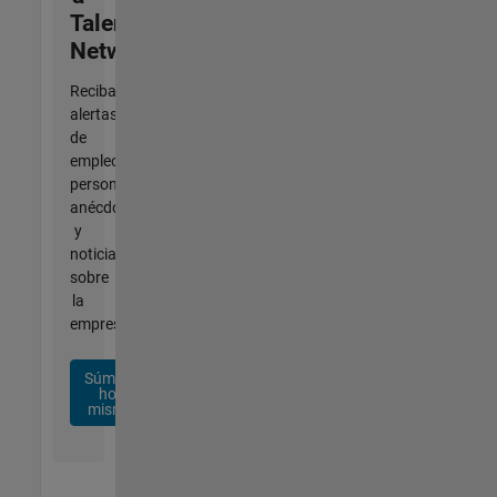
Talent
Network
Reciba
alertas
de
empleo
personalizadas,
anécdotas
y
noticias
sobre
la
empresa.
Súmese
hoy
mismo