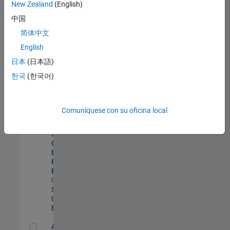
zona.
New Zealand
(English)
中国
Director, Software Pricing and Licensing Strategy
Director,
简体中文
Software
English
Pricing and
Licensing
日本
(日本語)
Strategy
한국
(한국어)
US-MA-Natick
|
Business Model
Team |
Experimentado
Comuníquese con su oficina local
Principal Strategy & Operations Business Partner- Enterpris
Principal
Strategy &
Operations
Business
Partner-
Enterprise
US-MA-Natick
|
Sales
Operations |
Experimentado
Aerospace and Defense Sales Account Manager
Aerospace and