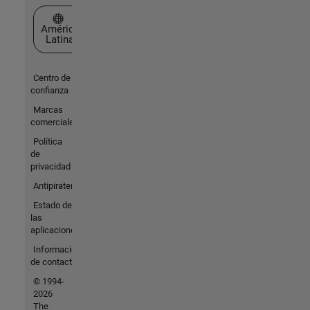
Seleccione un país/idioma
América
Latina
Centro de
confianza
Marcas
comerciales
Política
de
privacidad
Antipiratería
Estado de
las
aplicaciones
Información
de contacto
© 1994-
2026
The