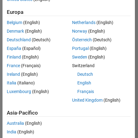
Ordenar por
Europa
Guardar
empleos
seleccionados
Belgium
(English)
Netherlands
(English)
Denmark
(English)
Norway
(English)
Deutschland
(Deutsch)
Österreich
(Deutsch)
No se
han
España
(Español)
Portugal
(English)
traducido
Finland
(English)
Sweden
(English)
todos
France
(Français)
Switzerland
los
empleos.
Ireland
(English)
Deutsch
Busque
Italia
(Italiano)
English
por
Luxembourg
(English)
Français
ubicación
para
United Kingdom
(English)
encontrar
todos
Asia-Pacífico
los
Australia
(English)
empleos
en su
India
(English)