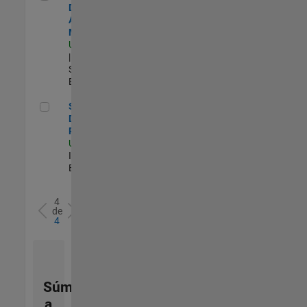
Defense Sales
Account
Manager
US-CA-Torrance
| Commercial
Sales |
Experimentado
Sales Development Representative
Sales
Development
Representative
US-MA-Natick
|
Inside Sales |
Experimentado
4
de
4
Súmese
a