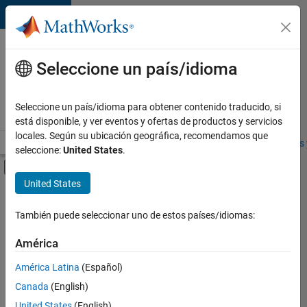
Saltar al contenido
Ofertas
de
Seleccione un país/idioma
empleo
en
Seleccione un país/idioma para obtener contenido traducido, si
MathWorks
está disponible, y ver eventos y ofertas de productos y servicios
locales. Según su ubicación geográfica, recomendamos que
Visión general
Búsqueda de empleo
Oficinas locales
Estudiantes 
seleccione:
United States
.
Mostrar/ocultar menú de navegación
Contenido principal
United States
FILTRADO POR
Commercial Sales
También puede seleccionar uno de estos países/idiomas:
+
4
Customer Support
América
Inside Sales
América Latina
(Español)
Sales Operations
Canada
(English)
Business Model Team
United States
(English)