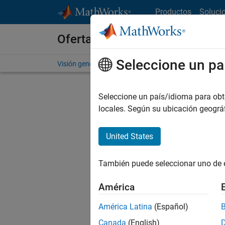
Saltar al contenido
Productos
Soluci
Ofertas de empleo en MathWo
Seleccione un pa
Visión general
Búsqueda de empleo
Oficinas local
Seleccione un país/idioma para obten
locales. Según su ubicación geogr
United States
Ordena
También puede seleccionar uno de 
Gu
América
América Latina
(Español)
No se ha
Canada
(English)