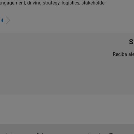
engagement, driving strategy, logistics, stakeholder
e
4
S
Reciba al