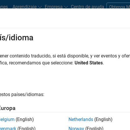
ones
Aprendizaje
Empresa
Centro de ayuda
Obtenga 
rks
ís/idioma
es
Estudiantes y nuevas carreras
Recursos
Cuenta de empleo
er contenido traducido, si está disponible, y ver eventos y ofer
FILTRADO POR
Education Sales
Inside Sales
Marketing Commu
áfica, recomendamos que seleccione:
United States
.
r por
estos países/idiomas:
ardar empleos
seleccionados
Europa
Belgium
(English)
Netherlands
(English)
n traducido todos los empleos. Busque por ubicación para enc
Denmark
(English)
Norway
(English)