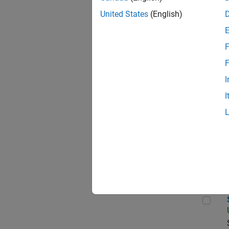
United States
(English)
Dir
F
F
I
Corp
I
Sal
Sen