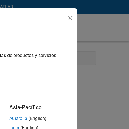
MATLAB
tas de productos y servicios
nications
Marketing Services
Asia-Pacífico
Australia
(English)
ontrar todos los empleos en su zona.
India
(English)