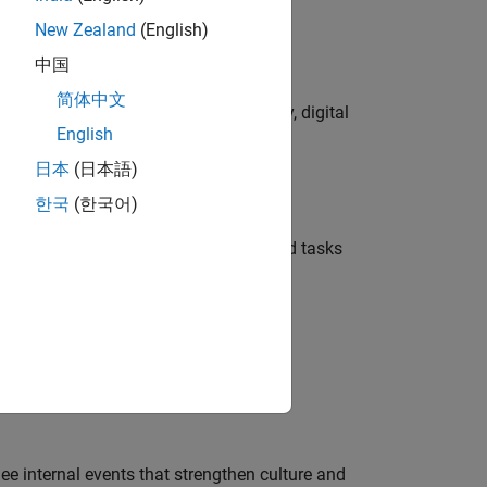
New Zealand
(English)
中国
简体中文
gns to lead global campaign strategy, digital
English
日本
(日本語)
les/consultores
한국
(한국어)
 the CSR team with communications and tasks
ecting, and pipeline growth via
.
e internal events that strengthen culture and