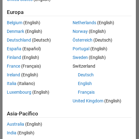
traducido
Europa
todos
los
Belgium
(English)
Netherlands
(English)
empleos.
Busque
Denmark
(English)
Norway
(English)
por
Deutschland
(Deutsch)
Österreich
(Deutsch)
ubicación
España
(Español)
Portugal
(English)
para
encontrar
Finland
(English)
Sweden
(English)
todos
France
(Français)
Switzerland
los
Ireland
(English)
Deutsch
empleos
en su
Italia
(Italiano)
English
zona.
Luxembourg
(English)
Français
United Kingdom
(English)
Senior Applied AI Engineer
Senior Applied
Asia-Pacífico
AI Engineer
US-MA-Natick
|
Australia
(English)
Web
Applications
India
(English)
and Services |