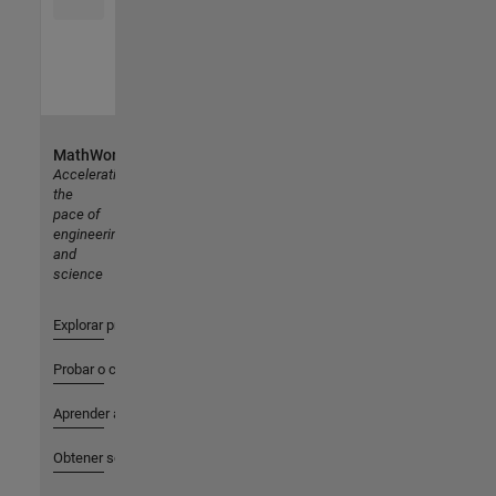
MathWorks
Accelerating
the
pace of
engineering
and
science
Explorar productos
Probar o comprar
Aprender a utilizar
Obtener soporte