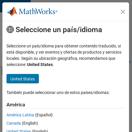
Saltar al contenido
Ofertas
de
Seleccione un país/idioma
empleo
en
Seleccione un país/idioma para obtener contenido traducido, si
MathWorks
está disponible, y ver eventos y ofertas de productos y servicios
locales. Según su ubicación geográfica, recomendamos que
Visión general
Búsqueda de empleo
Oficinas locales
Estudiantes 
seleccione:
United States
.
Mostrar/ocultar menú de navegación
Contenido principal
United States
Ordenar por
También puede seleccionar uno de estos países/idiomas:
Guardar
empleos
América
seleccionados
América Latina
(Español)
Canada
(English)
No se
han
United States
(English)