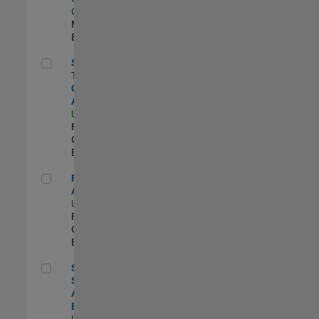
Clara
| Industry
Marketing |
Experimentado
Senior Global Trade Compliance Analyst
Senior Global
Trade
Compliance
Analyst
US-MA-Natick
|
Finance and
Operations |
Experimentado
Financial Analyst (FP&A)
Financial
Analyst (FP&A)
US-MA-Natick
|
Finance and
Operations |
Experimentado
Senior Security Assurance Engineer
Senior
Security
Assurance
Engineer
US-MA-Natick
|