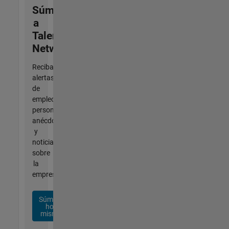
Súmese
a
Talent
Network
Reciba
alertas
de
empleo
personalizadas,
anécdotas
y
noticias
sobre
la
empresa.
Súmese
hoy
mismo