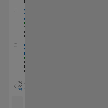
Experimentado
Senior Technical Consultant
Senior
Technical
Consultant
US-MI-Novi
|
Technical Sales
Engineering |
Experimentado
Senior C++ Software Engineer
Senior C++
Software
Engineer
US-MA-Natick
|
Product
Development |
Nuevo empleo
79
de
79