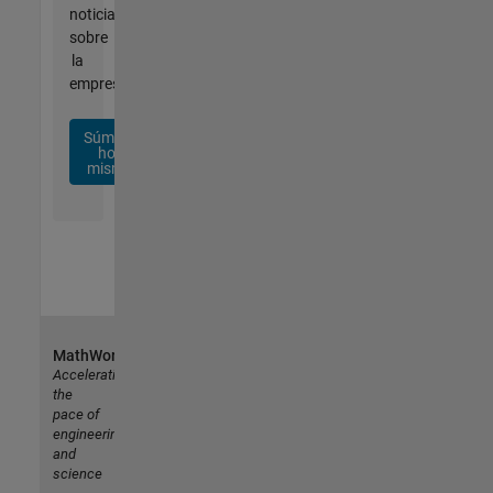
noticias
sobre
la
empresa.
Súmese
hoy
mismo
MathWorks
Accelerating
the
pace of
engineering
and
science