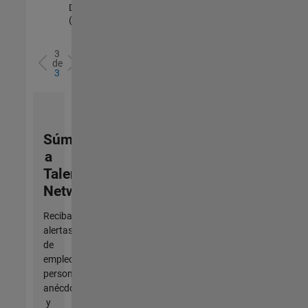
Duration: 5 months
(begins Ag. 2026)
3
de
3
Súmese
a
Talent
Network
Reciba
alertas
de
empleo
personalizadas,
anécdotas
y