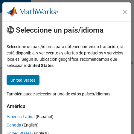
Saltar al contenido
Ofertas
de
Seleccione un país/idioma
empleo
en
Seleccione un país/idioma para obtener contenido traducido, si
MathWorks
está disponible, y ver eventos y ofertas de productos y servicios
locales. Según su ubicación geográfica, recomendamos que
Visión general
Búsqueda de empleo
Oficinas locales
Estudiantes 
seleccione:
United States
.
Mostrar/ocultar menú de navegación
Contenido principal
United States
FILTRADO POR
Education Sales
También puede seleccionar uno de estos países/idiomas:
+
2
Marketing Communications
América
Human Resources
América Latina
(Español)
Canada
(English)
United States
(English)