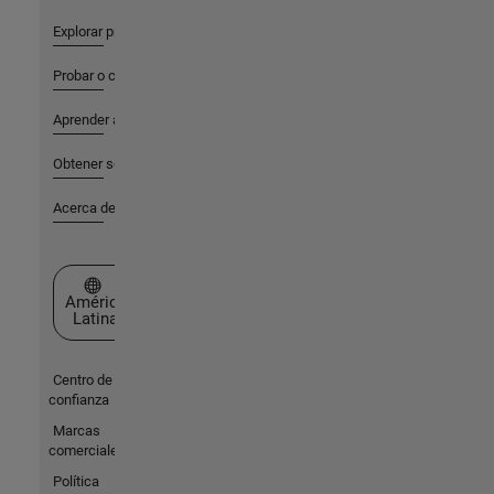
Explorar productos
Probar o comprar
Aprender a utilizar
Obtener soporte
Acerca de MathWorks
Seleccione un país/idioma
América
Latina
Centro de
confianza
Marcas
comerciales
Política