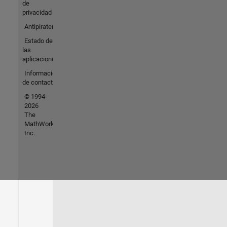
de
privacidad
Antipiratería
Estado de
las
aplicaciones
Información
de contacto
© 1994-
2026
The
MathWorks,
Inc.