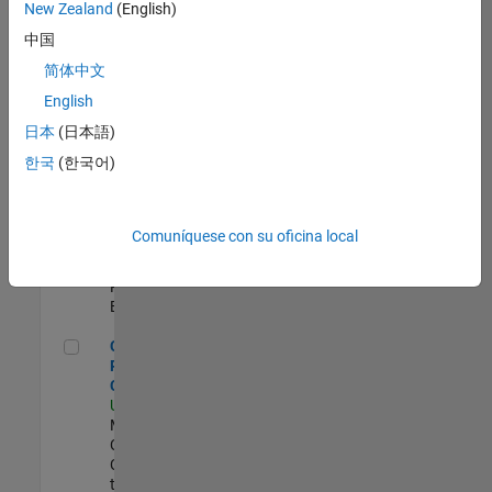
zona.
New Zealand
(English)
中国
Director of Digital Marketing and Campaigns
Director of Digital
简体中文
Marketing and
English
Campaigns
US-MA-Natick
|
日本
(日本語)
Marketing
한국
(한국어)
Communications |
Experimentado
Principal HR Learning & Development
Principal HR Learning
Comuníquese con su oficina local
& Development
US-MA-Natick
| Human
Resources |
Experimentado
Corporate Social Responsibility Coordinator (temp)
Corporate Social
Responsibility
Coordinator (temp)
US-MA-Natick
|
Marketing
Communications |
Contratos
temporales/consultores