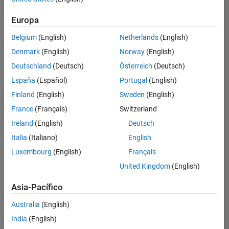
Ordenar por
Europa
Guardar
empleos
seleccionados
Belgium
(English)
Netherlands
(English)
Denmark
(English)
Norway
(English)
Deutschland
(Deutsch)
Österreich
(Deutsch)
No se
han
España
(Español)
Portugal
(English)
traducido
Finland
(English)
Sweden
(English)
todos
France
(Français)
Switzerland
los
empleos.
Ireland
(English)
Deutsch
Busque
Italia
(Italiano)
English
por
Luxembourg
(English)
Français
ubicación
para
United Kingdom
(English)
encontrar
todos
Asia-Pacífico
los
Australia
(English)
empleos
en su
India
(English)