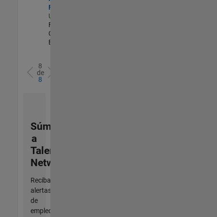
Forecasting
US-MA-Natick
|
Finance and
Operations |
Experimentado
8
de
8
Súmese
a
Talent
Network
Reciba
alertas
de
empleo