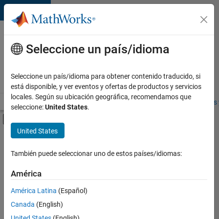
Saltar al contenido
Ofertas
de
Seleccione un país/idioma
empleo
en
Seleccione un país/idioma para obtener contenido traducido, si
MathWorks
está disponible, y ver eventos y ofertas de productos y servicios
locales. Según su ubicación geográfica, recomendamos que
Visión general
Búsqueda de empleo
Oficinas locales
Estudiantes 
seleccione:
United States
.
Mostrar/ocultar menú de navegación
Contenido principal
United States
FILTRADO POR
Sales Operations
También puede seleccionar uno de estos países/idiomas:
+
3
Business Model Team
América
Finance and Operations
América Latina
(Español)
Legal
Canada
(English)
United States
(English)