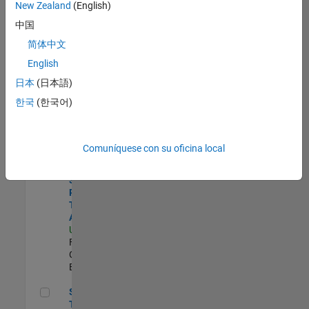
zona.
New Zealand
(English)
中国
Director, Software Pricing and Licensing Strategy
Director,
简体中文
Software
English
Pricing and
Licensing
日本
(日本語)
Strategy
한국
(한국어)
US-MA-Natick
|
Business
Model Team |
Experimentado
Comuníquese con su oficina local
Senior Sourcing & Procurement Technology Analyst
Senior
Sourcing &
Procurement
Technology
Analyst
US-MA-Natick
|
Finance and
Operations |
Experimentado
Senior Global Trade Compliance Analyst
Senior Global
Trade