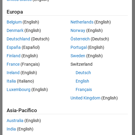
Ordenar por
Europa
Guardar
empleos
seleccionados
Belgium
(English)
Netherlands
(English)
Denmark
(English)
Norway
(English)
Deutschland
(Deutsch)
Österreich
(Deutsch)
No se
han
España
(Español)
Portugal
(English)
traducido
Finland
(English)
Sweden
(English)
todos
France
(Français)
Switzerland
los
empleos.
Ireland
(English)
Deutsch
Busque
Italia
(Italiano)
English
por
Luxembourg
(English)
Français
ubicación
para
United Kingdom
(English)
encontrar
todos
Asia-Pacífico
los
Australia
(English)
empleos
en su
India
(English)