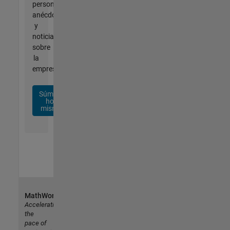
personalizadas,
anécdotas
y
noticias
sobre
la
empresa.
Súmese
hoy
mismo
MathWorks
Accelerating
the
pace of