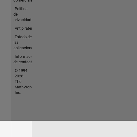
comerciales
Política
de
privacidad
Antipiratería
Estado de
las
aplicaciones
Información
de contacto
© 1994-
2026
The
MathWorks,
Inc.