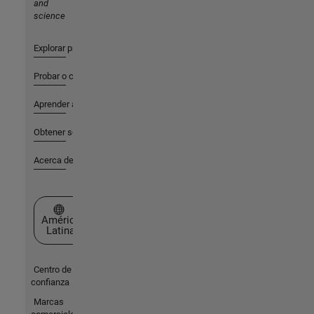
and
science
Explorar productos
Probar o comprar
Aprender a utilizar
Obtener soporte
Acerca de MathWorks
Seleccione un país/idioma
América
Latina
Centro de
confianza
Marcas