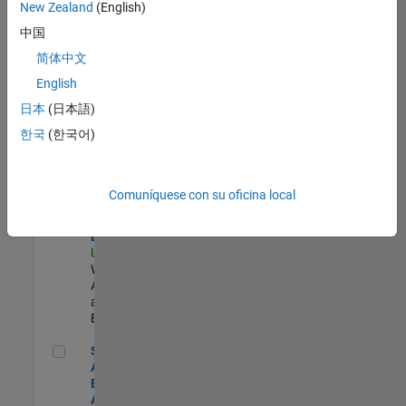
zona.
New Zealand
(English)
中国
Cloud Solution Architect
Cloud Solution
简体中文
Architect
English
US-MA-Natick
|
Web
日本
(日本語)
Applications
한국
(한국어)
and Services |
Experimentado
Principal Cloud Software Engineer
Principal
Comuníquese con su oficina local
Cloud
Software
Engineer
US-MA-Natick
|
Web
Applications
and Services |
Experimentado
Senior Application Engineer - Aerospace - Control Systems
Senior
Application
Engineer -
Aerospace -