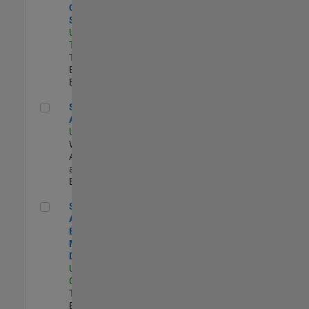
Control
Systems
US-CA-
Torrance
|
Technical Sales
Engineering |
Experimentado
Senior Applied AI Engineer
Senior Applied
AI Engineer
US-MA-Natick
|
Web
Applications
and Services |
Experimentado
Senior Application Engineer - Model-Based Design
Senior
Application
Engineer -
Model-Based
Design
US-CA-Santa
Clara
|
Technical Sales
Engineering |