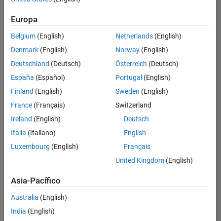
Ordenar por
Europa
Guardar
empleos
seleccionados
Belgium
(English)
Netherlands
(English)
Denmark
(English)
Norway
(English)
Deutschland
(Deutsch)
Österreich
(Deutsch)
No se
han
España
(Español)
Portugal
(English)
traducido
Finland
(English)
Sweden
(English)
todos
France
(Français)
Switzerland
los
empleos.
Ireland
(English)
Deutsch
Busque
Italia
(Italiano)
English
por
Luxembourg
(English)
Français
ubicación
para
United Kingdom
(English)
encontrar
todos
Asia-Pacífico
los
Australia
(English)
empleos
en su
India
(English)