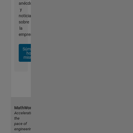
anécdotas
y
noticias
sobre
la
empresa.
Súmese
hoy
mismo
MathWorks
Accelerating
the
pace of
engineering