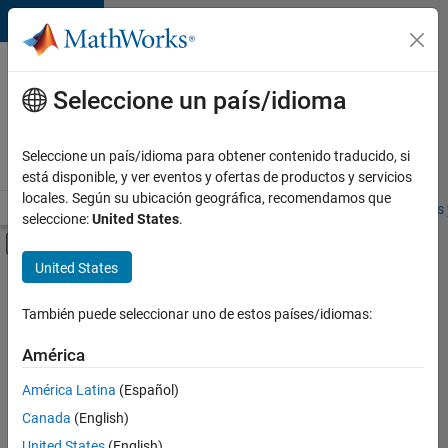
Saltar al contenido
Ofertas
de
Seleccione un país/idioma
empleo
en
Seleccione un país/idioma para obtener contenido traducido, si
MathWorks
está disponible, y ver eventos y ofertas de productos y servicios
locales. Según su ubicación geográfica, recomendamos que
Visión general
Búsqueda de empleo
Oficinas locales
Estudiantes 
seleccione:
United States
.
Mostrar/ocultar menú de navegación
Contenido principal
United States
FILTRADO POR
User Experience
También puede seleccionar uno de estos países/idiomas:
+
2
Web Applications and Services
América
Technical Sales Engineering
América Latina
(Español)
Canada
(English)
United States
(English)