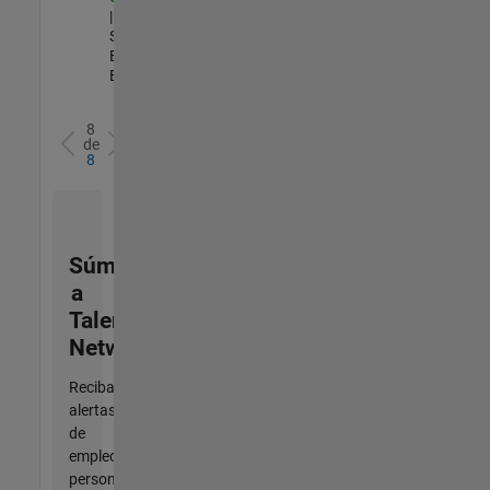
| Technical
Sales
Engineering |
Experimentado
8
de
8
Súmese
a
Talent
Network
Reciba
alertas
de
empleo
personalizadas,