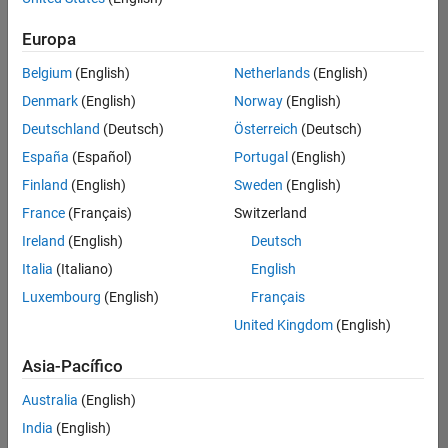
Ordenar por
Europa
Guardar
empleos
seleccionados
Belgium
(English)
Netherlands
(English)
Denmark
(English)
Norway
(English)
Deutschland
(Deutsch)
Österreich
(Deutsch)
No se
han
España
(Español)
Portugal
(English)
traducido
Finland
(English)
Sweden
(English)
todos
France
(Français)
Switzerland
los
empleos.
Ireland
(English)
Deutsch
Busque
Italia
(Italiano)
English
por
Luxembourg
(English)
Français
ubicación
para
United Kingdom
(English)
encontrar
todos
Asia-Pacífico
los
Australia
(English)
empleos
en su
India
(English)