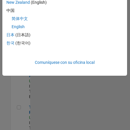
zona.
New Zealand
(English)
中国
Principal Identity Security Engineer - AD & MS Entra ID
Principal
简体中文
Identity
English
Security
Engineer - AD
日本
(日本語)
& MS Entra ID
한국
(한국어)
US-MA-Natick
|
Information
Technology |
Experimentado
Comuníquese con su oficina local
Senior CRM Analyst
Senior CRM
Analyst
US-MA-Natick
|
Information
Technology |
Experimentado
Technical Product Owner
Technical
Product Owner
US-MA-Natick
|
Information
Technology |