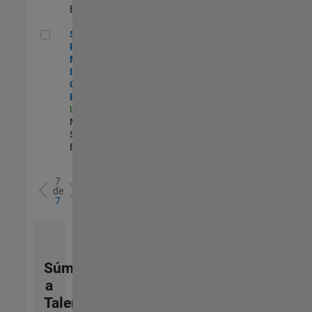
Experimentado
Senior Program Manager, Internal Corporate Events
Senior
Program
Manager,
Internal
Corporate
Events
US-MA-Natick
|
Marketing
Services |
Experimentado
7
de
7
Súmese
a
Talent