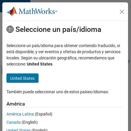
Saltar al contenido
Ofertas
de
Seleccione un país/idioma
empleo
en
Seleccione un país/idioma para obtener contenido traducido, si
MathWorks
está disponible, y ver eventos y ofertas de productos y servicios
locales. Según su ubicación geográfica, recomendamos que
Visión general
Búsqueda de empleo
Oficinas locales
Estudiantes 
seleccione:
United States
.
Mostrar/ocultar menú de navegación
Contenido principal
United States
FILTRADO POR
Information Technology
También puede seleccionar uno de estos países/idiomas:
+
2
Education Sales
América
Marketing Services
América Latina
(Español)
Canada
(English)
United States
(English)