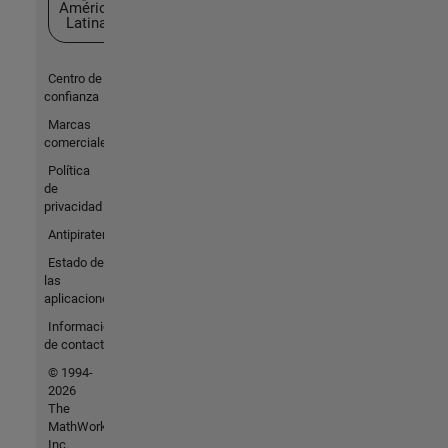
América
Latina
Centro de
confianza
Marcas
comerciales
Política
de
privacidad
Antipiratería
Estado de
las
aplicaciones
Información
de contacto
© 1994-
2026
The
MathWorks,
Inc.