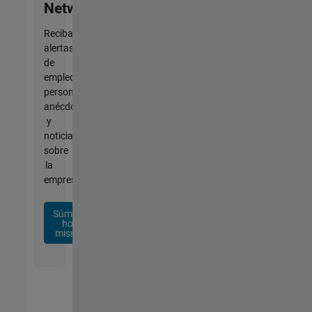
Network
Reciba
alertas
de
empleo
personalizadas,
anécdotas
y
noticias
sobre
la
empresa.
Súmese
hoy
mismo