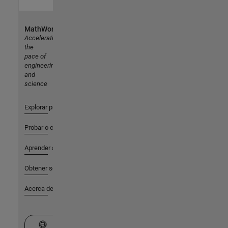
MathWorks
Accelerating
the
pace of
engineering
and
science
Explorar productos
Probar o comprar
Aprender a utilizar
Obtener soporte
Acerca de MathWorks
Seleccione un país/idioma