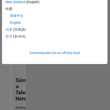
zona.
New Zealand
(English)
中国
Data Architect
Data Architect
简体中文
US-MA-Natick
|
English
Business
Applications
日本
(日本語)
and Tools |
한국
(한국어)
Experimentado
1
Comuníquese con su oficina local
de
1
Súmese
a
Talent
Network
Reciba