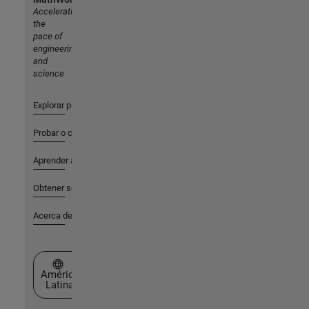
Accelerating
the
pace of
engineering
and
science
Explorar productos
Probar o comprar
Aprender a utilizar
Obtener soporte
Acerca de MathWorks
Seleccione un país/idioma
América
Latina