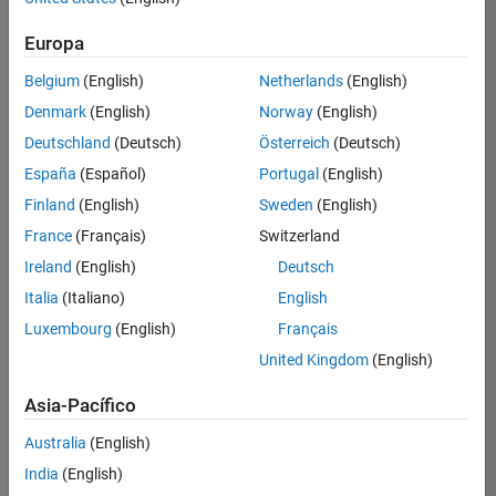
Ordenar por
Europa
Guardar
empleos
seleccionados
Belgium
(English)
Netherlands
(English)
Denmark
(English)
Norway
(English)
Deutschland
(Deutsch)
Österreich
(Deutsch)
No se
han
España
(Español)
Portugal
(English)
traducido
Finland
(English)
Sweden
(English)
todos
France
(Français)
Switzerland
los
empleos.
Ireland
(English)
Deutsch
Busque
Italia
(Italiano)
English
por
Luxembourg
(English)
Français
ubicación
para
United Kingdom
(English)
encontrar
todos
Asia-Pacífico
los
Australia
(English)
empleos
en su
India
(English)