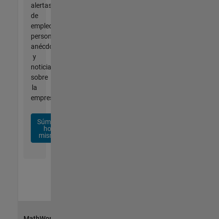
alertas
de
empleo
personalizadas,
anécdotas
y
noticias
sobre
la
empresa.
Súmese
hoy
mismo
MathWorks