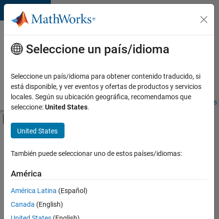
Saltar al contenido
Ofertas
de
Seleccione un país/idioma
empleo
en
Seleccione un país/idioma para obtener contenido traducido, si
MathWorks
está disponible, y ver eventos y ofertas de productos y servicios
locales. Según su ubicación geográfica, recomendamos que
Visión general
Búsqueda de empleo
Oficinas locales
Estudiantes 
seleccione:
United States
.
Mostrar/ocultar menú de navegación
Contenido principal
United States
FILTRADO POR
Business Applications and Tools
También puede seleccionar uno de estos países/idiomas:
+
1
User Experience
América
América Latina
(Español)
Canada
(English)
United States
(English)