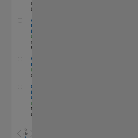
Duration: 5 months
(begins Ag. 2026)
Aerospace and Defense Sales Account Manager
Aerospace and
Defense Sales Account
Manager
US-CA-Torrance
|
Commercial Sales |
Experimentado
Sales Development Representative
Sales Development
Representative
US-MA-Natick
| Inside
Sales | Experimentado
Senior Program Manager, Internal Corporate Events
Senior Program
Manager, Internal
Corporate Events
US-MA-Natick
|
Marketing Services |
Experimentado
6
de
6