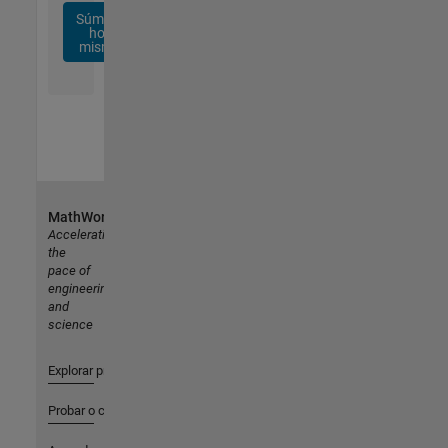
Súmese
hoy
mismo
MathWorks
Accelerating
the
pace of
engineering
and
science
Explorar productos
Probar o comprar