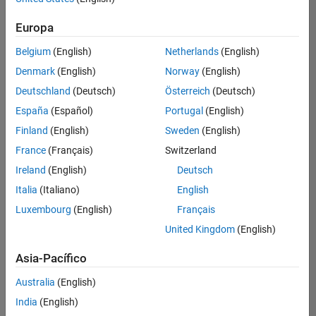
Ordenar por
Marketing Services
Human Resources
Europa
Guardar
empleos
Office and Administrative Services
seleccionados
Belgium
(English)
Netherlands
(English)
Denmark
(English)
Norway
(English)
Deutschland
(Deutsch)
Österreich
(Deutsch)
No se
han
España
(Español)
Portugal
(English)
traducido
Finland
(English)
Sweden
(English)
todos
France
(Français)
Switzerland
los
empleos.
Ireland
(English)
Deutsch
Busque
Italia
(Italiano)
English
por
Luxembourg
(English)
Français
ubicación
para
United Kingdom
(English)
encontrar
todos
Asia-Pacífico
los
Australia
(English)
empleos
en su
India
(English)