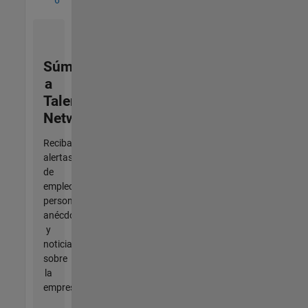
Súmese
a
Talent
Network
Reciba
alertas
de
empleo
personalizadas,
anécdotas
y
noticias
sobre
la
empresa.