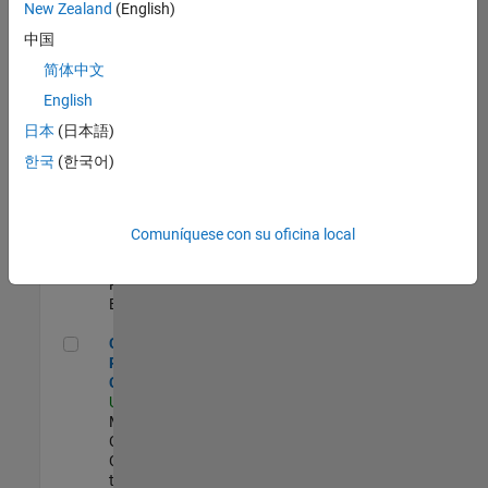
zona.
New Zealand
(English)
中国
Director of Digital Marketing and Campaigns
Director of Digital
简体中文
Marketing and
English
Campaigns
US-MA-Natick
|
日本
(日本語)
Marketing
한국
(한국어)
Communications |
Experimentado
Principal HR Learning & Development
Principal HR Learning
Comuníquese con su oficina local
& Development
US-MA-Natick
| Human
Resources |
Experimentado
Corporate Social Responsibility Coordinator (temp)
Corporate Social
Responsibility
Coordinator (temp)
US-MA-Natick
|
Marketing
Communications |
Contratos
temporales/consultores