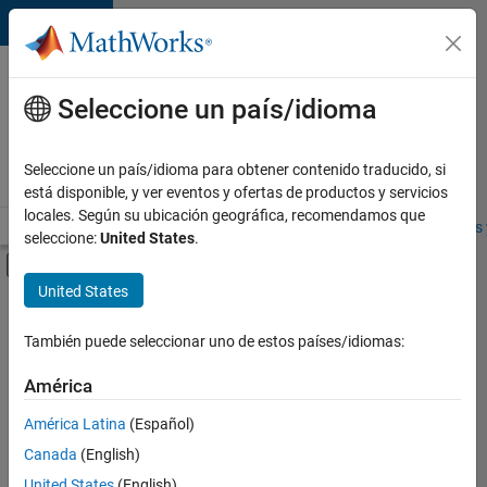
Saltar al contenido
Ofertas
de
Seleccione un país/idioma
empleo
en
Seleccione un país/idioma para obtener contenido traducido, si
MathWorks
está disponible, y ver eventos y ofertas de productos y servicios
locales. Según su ubicación geográfica, recomendamos que
Visión general
Búsqueda de empleo
Oficinas locales
Estudiantes 
seleccione:
United States
.
Mostrar/ocultar menú de navegación
Contenido principal
United States
FILTRADO POR
Commercial Sales
También puede seleccionar uno de estos países/idiomas:
+
7
Customer Support
América
Education Sales
América Latina
(Español)
Inside Sales
Canada
(English)
Marketing Communications
United States
(English)