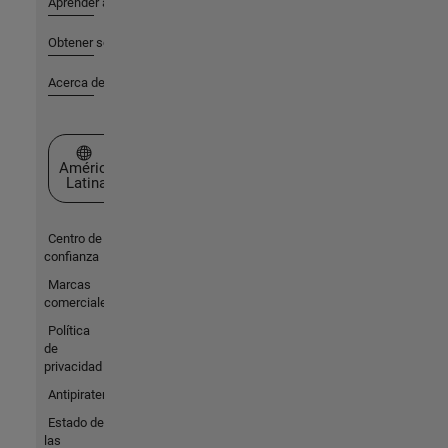
Aprender a utilizar
Obtener soporte
Acerca de MathWorks
Seleccione un país/idioma
América
Latina
Centro de
confianza
Marcas
comerciales
Política
de
privacidad
Antipiratería
Estado de
las