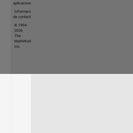
aplicaciones
Información
de contacto
© 1994-
2026
The
MathWorks,
Inc.