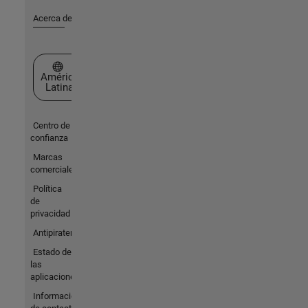
Acerca de MathWorks
Seleccione un país/idioma
América
Latina
Centro de
confianza
Marcas
comerciales
Política
de
privacidad
Antipiratería
Estado de
las
aplicaciones
Información