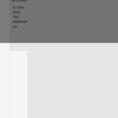
de contacto
© 1994-
2026
The
MathWorks,
Inc.