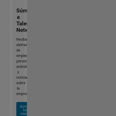
Súmese
a
Talent
Network
Reciba
alertas
de
empleo
personalizadas,
anécdotas
y
noticias
sobre
la
empresa.
Súmese
hoy
mismo