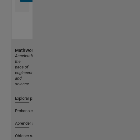
MathWorks
Accelerating
the
pace of
engineering
and
science
Explorar productos
Probar o comprar
Aprender a utilizar
Obtener soporte