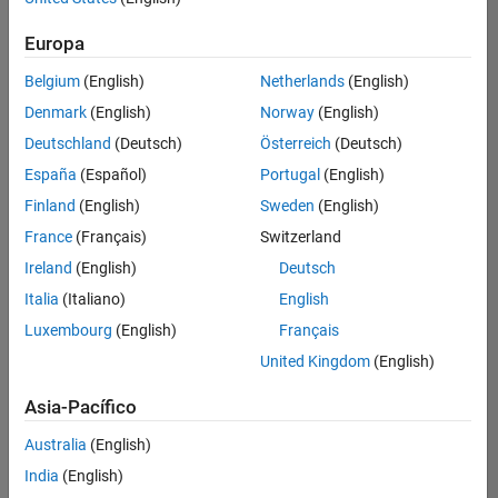
Ordenar por
Europa
Guardar
empleos
seleccionados
Belgium
(English)
Netherlands
(English)
Denmark
(English)
Norway
(English)
Deutschland
(Deutsch)
Österreich
(Deutsch)
No se
han
España
(Español)
Portugal
(English)
traducido
Finland
(English)
Sweden
(English)
todos
France
(Français)
Switzerland
los
empleos.
Ireland
(English)
Deutsch
Busque
Italia
(Italiano)
English
por
Luxembourg
(English)
Français
ubicación
para
United Kingdom
(English)
encontrar
todos
Asia-Pacífico
los
Australia
(English)
empleos
en su
India
(English)