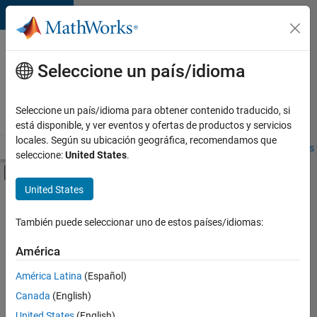
Saltar al contenido
Ofertas
de
Seleccione un país/idioma
empleo
en
Seleccione un país/idioma para obtener contenido traducido, si
MathWorks
está disponible, y ver eventos y ofertas de productos y servicios
locales. Según su ubicación geográfica, recomendamos que
Visión general
Búsqueda de empleo
Oficinas locales
Estudiantes 
seleccione:
United States
.
Mostrar/ocultar menú de navegación
Contenido principal
United States
FILTRADO POR
Commercial Sales
También puede seleccionar uno de estos países/idiomas:
+
1
Inside Sales
América
América Latina
(Español)
Canada
(English)
United States
(English)