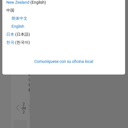
zona.
New Zealand
(English)
中国
Aerospace and Defense Sales Account Manager
Aerospace and
简体中文
Defense Sales
English
Account
Manager
日本
(日本語)
US-CA-Torrance
한국
(한국어)
| Commercial
Sales |
Experimentado
Comuníquese con su oficina local
Sales Development Representative
Sales
Development
Representative
US-MA-Natick
|
Inside Sales |
Experimentado
2
de
2