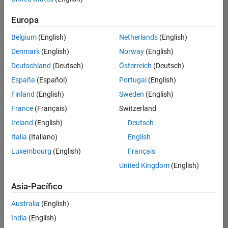
Ordenar por
Europa
Guardar
empleos
seleccionados
Belgium
(English)
Netherlands
(English)
Denmark
(English)
Norway
(English)
Deutschland
(Deutsch)
Österreich
(Deutsch)
No se
han
España
(Español)
Portugal
(English)
traducido
Finland
(English)
Sweden
(English)
todos
France
(Français)
Switzerland
los
empleos.
Ireland
(English)
Deutsch
Busque
Italia
(Italiano)
English
por
Luxembourg
(English)
Français
ubicación
para
United Kingdom
(English)
encontrar
todos
Asia-Pacífico
los
Australia
(English)
empleos
en su
India
(English)