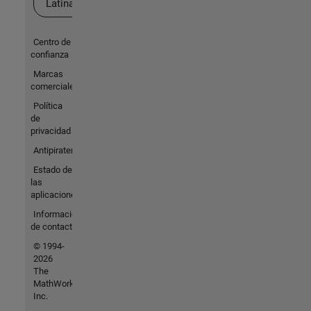
Latina
Centro de
confianza
Marcas
comerciales
Política
de
privacidad
Antipiratería
Estado de
las
aplicaciones
Información
de contacto
© 1994-
2026
The
MathWorks,
Inc.