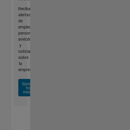
Reciba
alertas
de
empleo
personalizadas,
anécdotas
y
noticias
sobre
la
empresa.
Súmese
hoy
mismo