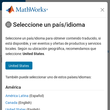
Saltar al contenido
Ofertas
de
Seleccione un país/idioma
empleo
en
Seleccione un país/idioma para obtener contenido traducido, si
MathWorks
está disponible, y ver eventos y ofertas de productos y servicios
locales. Según su ubicación geográfica, recomendamos que
Visión general
Búsqueda de empleo
Oficinas locales
Estudiantes 
seleccione:
United States
.
Mostrar/ocultar menú de navegación
Contenido principal
United States
FILTRADO POR
Information Technology
También puede seleccionar uno de estos países/idiomas:
+
3
Commercial Sales
América
Education Sales
América Latina
(Español)
Legal
Canada
(English)
United States
(English)