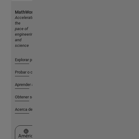
MathWorks
Accelerating
the
pace of
engineering
and
science
Explorar productos
Probar o comprar
Aprender a utilizar
Obtener soporte
Acerca de MathWorks
Seleccione un país/idioma
América