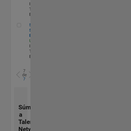
Information
Technology |
Experimentado
Senior Sailpoint IAM Engineer
Senior
Sailpoint IAM
Engineer
US-MA-Natick
|
Information
Technology |
Experimentado
7
de
7
Súmese
a
Talent
Network