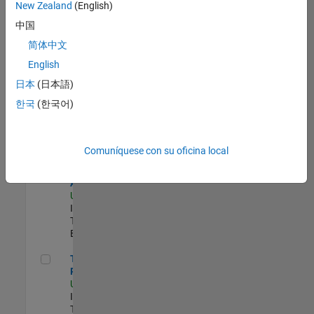
zona.
New Zealand
(English)
中国
Principal Identity Security Engineer - AD & MS Entra ID
Principal
简体中文
Identity
English
Security
Engineer - AD
日本
(日本語)
& MS Entra ID
한국
(한국어)
US-MA-Natick
|
Information
Technology |
Experimentado
Comuníquese con su oficina local
Senior CRM Analyst
Senior CRM
Analyst
US-MA-Natick
|
Information
Technology |
Experimentado
Technical Product Owner
Technical
Product Owner
US-MA-Natick
|
Information
Technology |