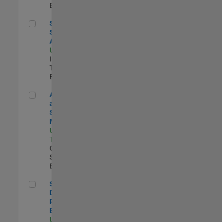
Experimentado
Senior Systems Analyst
Senior
Systems
Analyst
US-MA-Natick
|
Information
Technology |
Experimentado
Aerospace and Defense Sales Account Manager
Aerospace
and Defense
Sales Account
Manager
US-CA-
Torrance
|
Commercial
Sales |
Experimentado
Senior Database Reliability Engineer
Senior
Database
Reliability
Engineer
US-MA-Natick
|