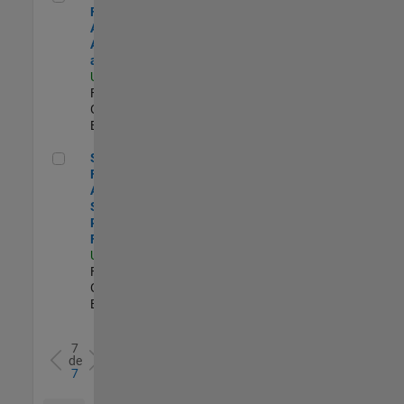
Financial
Analyst,
Accounting
and Reporting
US-MA-Natick
|
Finance and
Operations |
Experimentado
Senior Financial Analyst - Sales Planning & Forecasting
Senior
Financial
Analyst -
Sales
Planning &
Forecasting
US-MA-Natick
|
Finance and
Operations |
Experimentado
7
de
7