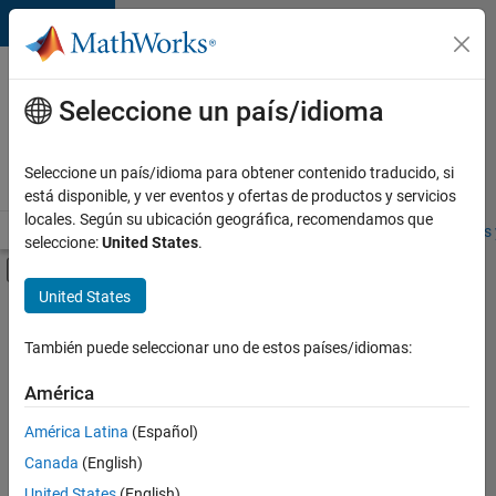
Saltar al contenido
Ofertas
de
Seleccione un país/idioma
empleo
en
Seleccione un país/idioma para obtener contenido traducido, si
MathWorks
está disponible, y ver eventos y ofertas de productos y servicios
locales. Según su ubicación geográfica, recomendamos que
Visión general
Búsqueda de empleo
Oficinas locales
Estudiantes 
seleccione:
United States
.
Mostrar/ocultar menú de navegación
Contenido principal
United States
FILTRADO POR
Commercial Sales
También puede seleccionar uno de estos países/idiomas:
+
4
Customer Support
América
Education Sales
América Latina
(Español)
Finance and Operations
Canada
(English)
Legal
United States
(English)