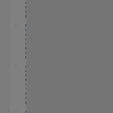
US-MA-Natick
|
Finance and
Operations |
Experimentado
Head of Corporate Accounting and Planning
Head of
Corporate
Accounting
and Planning
US-MA-Natick
|
Finance and
Operations |
Experimentado
Aerospace and Defense Sales Account Manager
Aerospace
and Defense
Sales Account
Manager
US-CA-
Torrance
|
Commercial
Sales |
Experimentado
Senior Financial Analyst, Accounting and Reporting
Senior