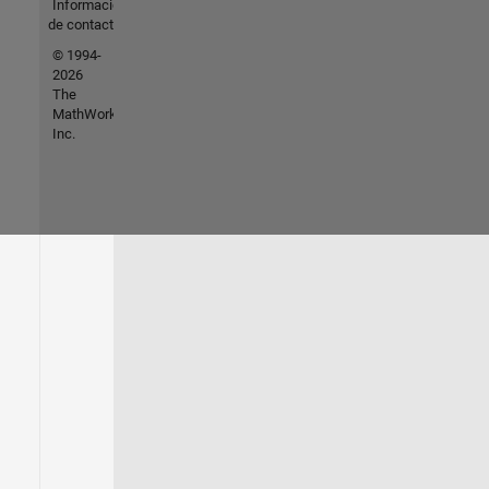
Información
de contacto
© 1994-
2026
The
MathWorks,
Inc.