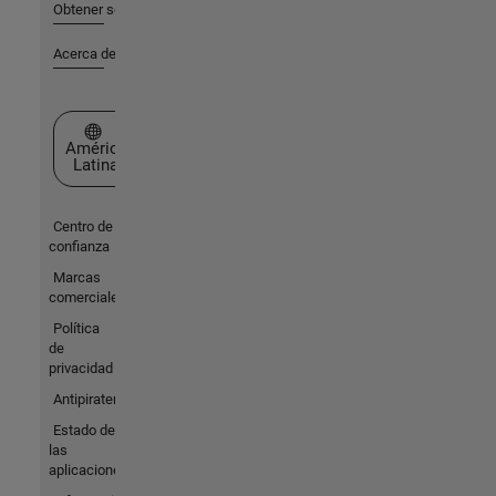
Obtener soporte
Acerca de MathWorks
Seleccione un país/idioma
América
Latina
Centro de
confianza
Marcas
comerciales
Política
de
privacidad
Antipiratería
Estado de
las
aplicaciones