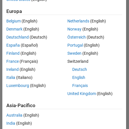
Ordenar por
Europa
Guardar
empleos
seleccionados
Belgium
(English)
Netherlands
(English)
Denmark
(English)
Norway
(English)
Deutschland
(Deutsch)
Österreich
(Deutsch)
No se
han
España
(Español)
Portugal
(English)
traducido
Finland
(English)
Sweden
(English)
todos
France
(Français)
Switzerland
los
empleos.
Ireland
(English)
Deutsch
Busque
Italia
(Italiano)
English
por
Luxembourg
(English)
Français
ubicación
para
United Kingdom
(English)
encontrar
todos
Asia-Pacífico
los
Australia
(English)
empleos
en su
India
(English)