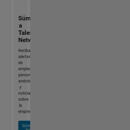
Súmese
a
Talent
Network
Reciba
alertas
de
empleo
personalizadas,
anécdotas
y
noticias
sobre
la
empresa.
Súmese
hoy