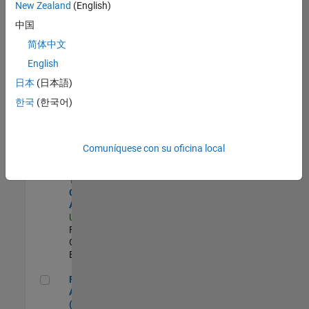
zona.
New Zealand
(English)
中国
Senior Sourcing & Procurement Technology Analyst
Senior
简体中文
Sourcing &
English
Procurement
Technology
日本
(日本語)
Analyst
한국
(한국어)
US-MA-Natick
|
Finance and
Operations |
Experimentado
Comuníquese con su oficina local
Senior Global Trade Compliance Analyst
Senior Global
Trade
Compliance
Analyst
US-MA-Natick
|
Finance and
Operations |
Experimentado
Financial Analyst (FP&A)
Financial
Analyst
(FP&A)