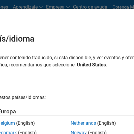
ones
Aprendizaje
Empresa
Centro de ayuda
Obtenga 
rks
ís/idioma
es
Estudiantes y nuevas carreras
Recursos
Cuenta de empleo
er contenido traducido, si está disponible, y ver eventos y ofer
FILTRADO POR
Commercial Sales
Human Resou
áfica, recomendamos que seleccione:
United States
.
r por
estos países/idiomas:
ardar empleos
seleccionados
Europa
Belgium
(English)
Netherlands
(English)
n traducido todos los empleos. Busque por ubicación para enc
Denmark
(English)
Norway
(English)