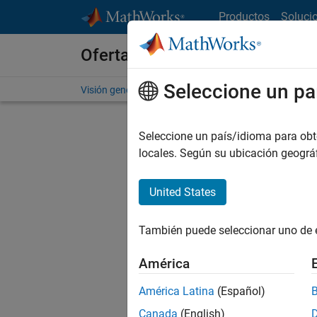
Saltar al contenido
Productos
Soluci
Ofertas de empleo en MathWo
Seleccione un pa
Visión general
Búsqueda de empleo
Oficinas local
Seleccione un país/idioma para obten
locales. Según su ubicación geogr
United States
Ordena
También puede seleccionar uno de 
Gu
América
América Latina
(Español)
No se ha
Canada
(English)