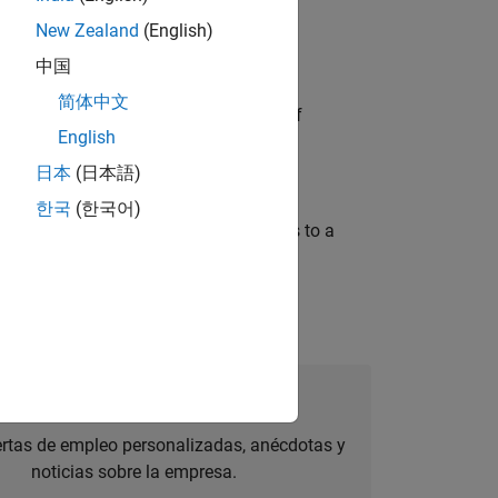
New Zealand
(English)
中国
简体中文
partners in the design and delivery of
English
日本
(日本語)
한국
(한국어)
ientific software and related services to a
úmese a Talent Network
ertas de empleo personalizadas, anécdotas y
noticias sobre la empresa.