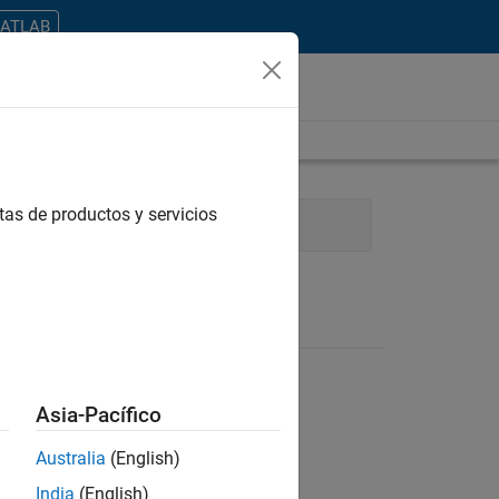
MATLAB
tas de productos y servicios
rces
Legal
Asia-Pacífico
Australia
(English)
ontrar todos los empleos en su zona.
India
(English)