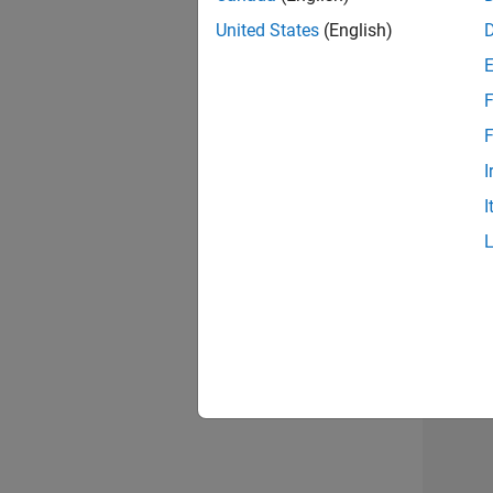
United States
(English)
Pri
F
F
I
Aer
I
2 d