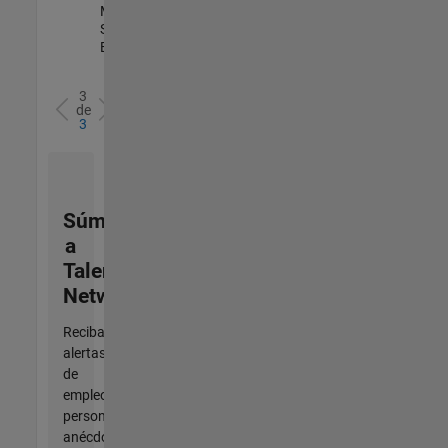
Marketing
Services |
Experimentado
3
de
3
Súmese
a
Talent
Network
Reciba
alertas
de
empleo
personalizadas,
anécdotas