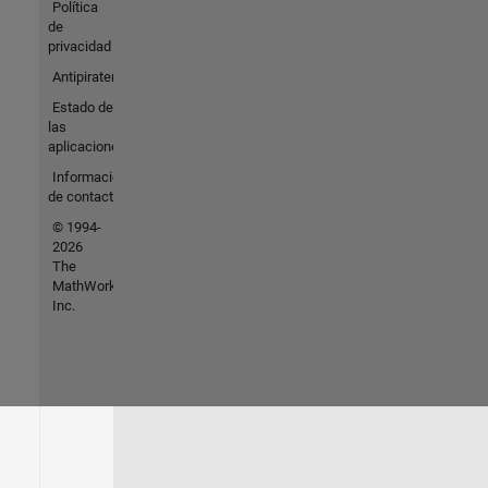
Política
de
privacidad
Antipiratería
Estado de
las
aplicaciones
Información
de contacto
© 1994-
2026
The
MathWorks,
Inc.