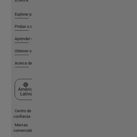
science
Explorar productos
Probar o comprar
Aprender a utilizar
Obtener soporte
Acerca de MathWorks
Seleccione un país/idioma
América
Latina
Centro de
confianza
Marcas
comerciales