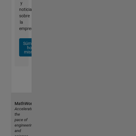
y
noticias
sobre
la
empresa.
Súmese
hoy
mismo
MathWorks
Accelerating
the
pace of
engineering
and