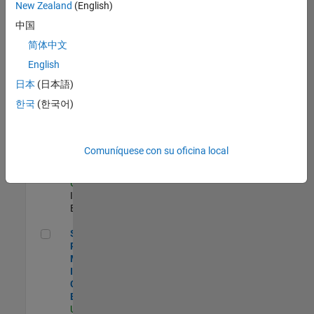
zona.
New Zealand
(English)
中国
Principal HR Learning & Development
Principal HR
简体中文
Learning &
English
Development
US-MA-Natick
|
日本
(日本語)
Human
한국
(한국어)
Resources |
Experimentado
Sales Development Representative
Sales
Comuníquese con su oficina local
Development
Representative
US-MA-Natick
|
Inside Sales |
Experimentado
Senior Program Manager, Internal Corporate Events
Senior
Program
Manager,
Internal
Corporate
Events
US-MA-Natick
|