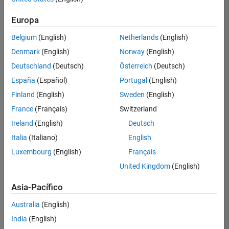
Ordenar por
Europa
Guardar
empleos
seleccionados
Belgium
(English)
Netherlands
(English)
Denmark
(English)
Norway
(English)
Deutschland
(Deutsch)
Österreich
(Deutsch)
No se
han
España
(Español)
Portugal
(English)
traducido
Finland
(English)
Sweden
(English)
todos
France
(Français)
Switzerland
los
empleos.
Ireland
(English)
Deutsch
Busque
Italia
(Italiano)
English
por
Luxembourg
(English)
Français
ubicación
para
United Kingdom
(English)
encontrar
todos
Asia-Pacífico
los
Australia
(English)
empleos
en su
India
(English)