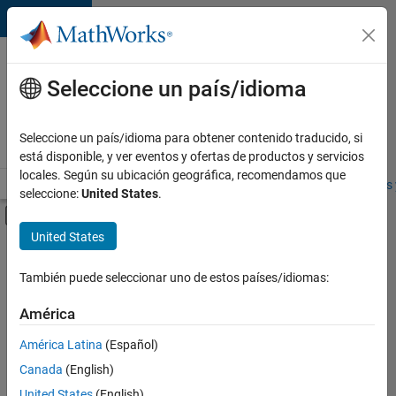
Saltar al contenido
Ofertas
de
Seleccione un país/idioma
empleo
en
Seleccione un país/idioma para obtener contenido traducido, si
MathWorks
está disponible, y ver eventos y ofertas de productos y servicios
locales. Según su ubicación geográfica, recomendamos que
Visión general
Búsqueda de empleo
Oficinas locales
Estudiantes 
seleccione:
United States
.
Mostrar/ocultar menú de navegación
Contenido principal
United States
FILTRADO POR
Customer Support
También puede seleccionar uno de estos países/idiomas:
+
4
Education Sales
América
Inside Sales
América Latina
(Español)
Marketing Services
Canada
(English)
Human Resources
United States
(English)