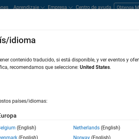
ones
Aprendizaje
Empresa
Centro de ayuda
Obtenga 
rks
ís/idioma
es
Estudiantes y nuevas carreras
Recursos
Cuenta de empleo
er contenido traducido, si está disponible, y ver eventos y ofer
FILTRADO POR
Marketing Services
Business
áfica, recomendamos que seleccione:
United States
.
r por
estos países/idiomas:
ardar empleos
seleccionados
Europa
Belgium
(English)
Netherlands
(English)
n traducido todos los empleos. Busque por ubicación para enc
Denmark
(English)
Norway
(English)