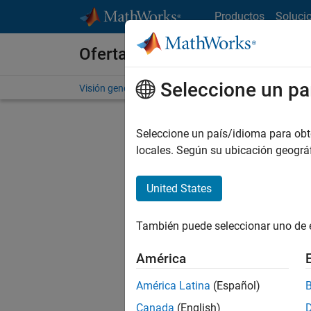
Saltar al contenido
Productos
Soluci
Ofertas de empleo en MathWo
Seleccione un pa
Visión general
Búsqueda de empleo
Oficinas local
Seleccione un país/idioma para obten
locales. Según su ubicación geogr
United States
Ordena
También puede seleccionar uno de 
Gu
América
América Latina
(Español)
No se ha
Canada
(English)