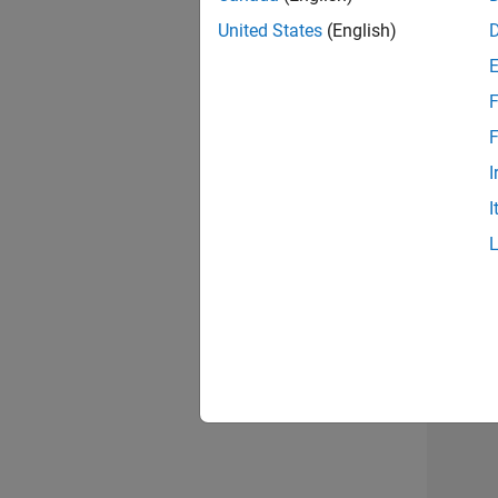
United States
(English)
Dire
F
F
I
Sen
I
2 d