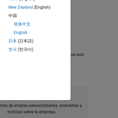
New Zealand
(English)
中国
简体中文
onetization strategy and major
English
日本
(日本語)
한국
(한국어)
e internal events that strengthen culture and
úmese a Talent Network
ertas de empleo personalizadas, anécdotas y
noticias sobre la empresa.