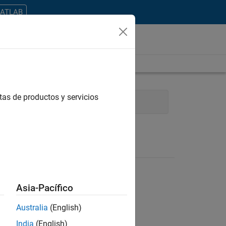
MATLAB
tas de productos y servicios
 Model Team
Asia-Pacífico
Australia
(English)
ontrar todos los empleos en su zona.
India
(English)