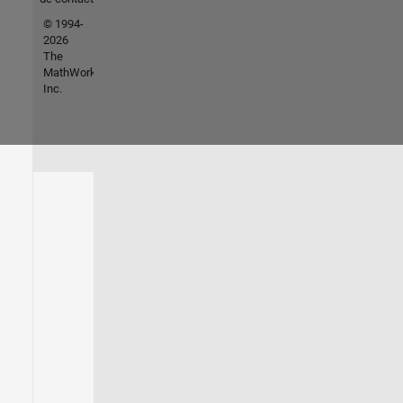
© 1994-
2026
The
MathWorks,
Inc.