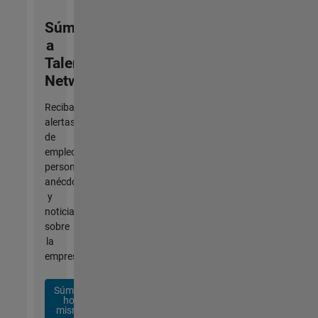
Súmese
a
Talent
Network
Reciba
alertas
de
empleo
personalizadas,
anécdotas
y
noticias
sobre
la
empresa.
Súmese
hoy
mismo