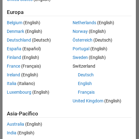
hay
puestos
Europa
disponibles
Belgium
(English)
Netherlands
(English)
que
se
Denmark
(English)
Norway
(English)
correspondan
Deutschland
(Deutsch)
Österreich
(Deutsch)
con
sus
España
(Español)
Portugal
(English)
criterios
Finland
(English)
Sweden
(English)
de
búsqueda.
France
(Français)
Switzerland
Pruebe
Ireland
(English)
Deutsch
a
Italia
(Italiano)
English
ampliar
Luxembourg
(English)
Français
su
búsqueda
United Kingdom
(English)
o a
ver
Asia-Pacífico
todos
los
Australia
(English)
empleos
.
Si aun
India
(English)