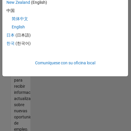
así no
New Zealand
(English)
encontrara
中国
ninguna
vacante
简体中文
que se
English
ajuste
日本
(日本語)
a sus
cualificaciones,
한국
(한국어)
únase
a
nuestra
Comuníquese con su oficina local
Red de
talento
para
recibir
información
actualizada
sobre
nuevas
oportunidades
de
empleo.