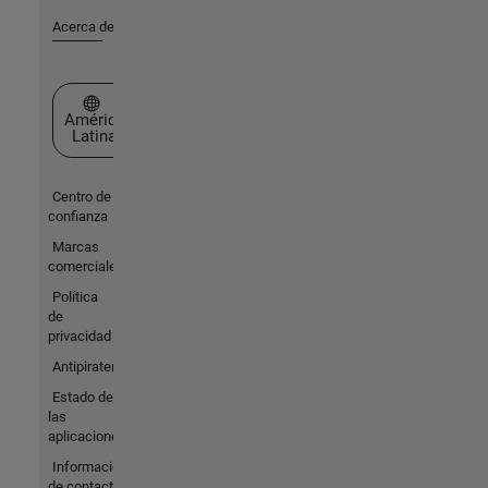
Acerca de MathWorks
Seleccione un país/idioma
América
Latina
Centro de
confianza
Marcas
comerciales
Política
de
privacidad
Antipiratería
Estado de
las
aplicaciones
Información
de contacto