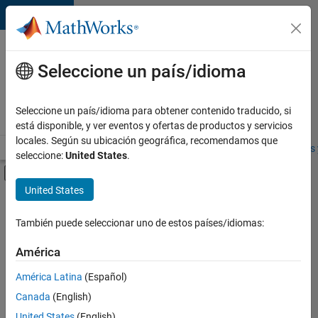
Saltar al contenido
Ofertas
de
Seleccione un país/idioma
empleo
en
Seleccione un país/idioma para obtener contenido traducido, si
MathWorks
está disponible, y ver eventos y ofertas de productos y servicios
locales. Según su ubicación geográfica, recomendamos que
Visión general
Búsqueda de empleo
Oficinas locales
Estudiantes 
seleccione:
United States
.
Mostrar/ocultar menú de navegación
Contenido principal
United States
FILTRADO POR
Marketing Services
También puede seleccionar uno de estos países/idiomas:
+
1
Business Model Team
América
América Latina
(Español)
Canada
(English)
Actualmente
United States
(English)
no