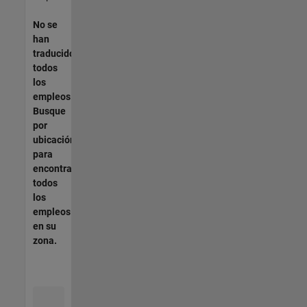
No se
han
traducido
todos
los
empleos.
Busque
por
ubicación
para
encontrar
todos
los
empleos
en su
zona.