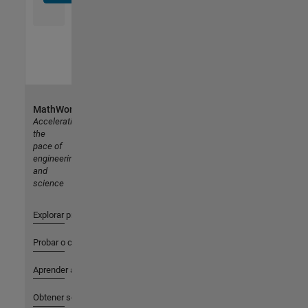
MathWorks
Accelerating
the
pace of
engineering
and
science
Explorar productos
Probar o comprar
Aprender a utilizar
Obtener soporte