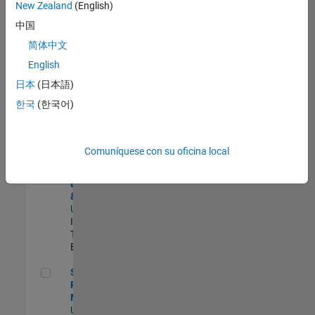
zona.
New Zealand
(English)
中国
Oil & Gas Industry Manager
Oil & Gas
简体中文
Industry
English
Manager
US-TX-Plano
|
日本
(日本語)
Industry
한국
(한국어)
Marketing |
Experimentado
Principal Identity Security Engineer - AD & MS Entra ID
Principal
Comuníquese con su oficina local
Identity
Security
Engineer - AD
& MS Entra ID
US-MA-Natick
|
Information
Technology |
Experimentado
Senior Program Manager
Senior
Program
Manager
US-MA-Natick
|