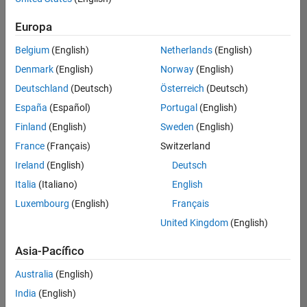
Ordenar por
Europa
Guardar
empleos
seleccionados
Belgium
(English)
Netherlands
(English)
Denmark
(English)
Norway
(English)
Deutschland
(Deutsch)
Österreich
(Deutsch)
No se
han
España
(Español)
Portugal
(English)
traducido
Finland
(English)
Sweden
(English)
todos
France
(Français)
Switzerland
los
empleos.
Ireland
(English)
Deutsch
Busque
Italia
(Italiano)
English
por
Luxembourg
(English)
Français
ubicación
para
United Kingdom
(English)
encontrar
todos
Asia-Pacífico
los
Australia
(English)
empleos
en su
India
(English)