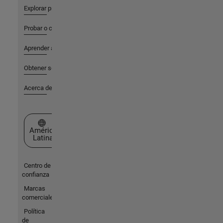
Explorar productos
Probar o comprar
Aprender a utilizar
Obtener soporte
Acerca de MathWorks
Seleccione un país/idioma
América
Latina
Centro de
confianza
Marcas
comerciales
Política
de