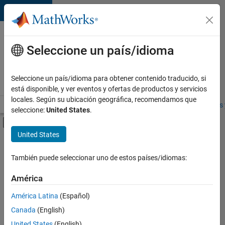
Saltar al contenido
Ofertas
de
Seleccione un país/idioma
empleo
en
Seleccione un país/idioma para obtener contenido traducido, si
MathWorks
está disponible, y ver eventos y ofertas de productos y servicios
locales. Según su ubicación geográfica, recomendamos que
Visión general
Búsqueda de empleo
Oficinas locales
Estudiantes 
seleccione:
United States
.
Mostrar/ocultar menú de navegación
Contenido principal
United States
FILTRADO POR
Information Technology
También puede seleccionar uno de estos países/idiomas:
+
3
Program Management
América
Education Marketing
América Latina
(Español)
Industry Marketing
Canada
(English)
United States
(English)