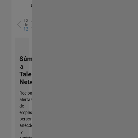
Experimentado
12
de
12
Súmese
a
Talent
Network
Reciba
alertas
de
empleo
personalizadas,
anécdotas
y