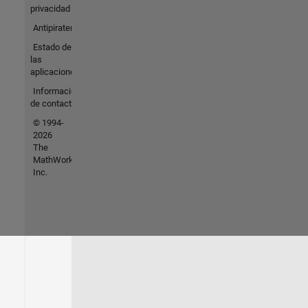
privacidad
Antipiratería
Estado de
las
aplicaciones
Información
de contacto
© 1994-
2026
The
MathWorks,
Inc.