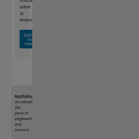
noticias
sobre
la
empresa.
Súmese
hoy
mismo
MathWorks
Accelerating
the
pace of
engineering
and
science