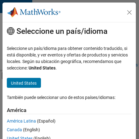
Saltar al contenido
Ofertas
de
Seleccione un país/idioma
empleo
en
Seleccione un país/idioma para obtener contenido traducido, si
MathWorks
está disponible, y ver eventos y ofertas de productos y servicios
locales. Según su ubicación geográfica, recomendamos que
Visión general
Búsqueda de empleo
Oficinas locales
Estudiantes 
seleccione:
United States
.
Mostrar/ocultar menú de navegación
Contenido principal
United States
FILTRADO POR
Advanced Support
También puede seleccionar uno de estos países/idiomas:
+
5
Program Management
América
Software Process Engineering
América Latina
(Español)
Technical Writing
Canada
(English)
Education Marketing
United States
(English)