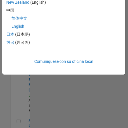
zona.
New Zealand
(English)
中国
Product Strategy Lead - Cloud & Ecosystem for Simulink
Product
简体中文
Strategy Lead
English
- Cloud &
Ecosystem for
日本
(日本語)
Simulink
한국
(한국어)
US-MA-Natick
|
Product
Marketing |
Experimentado
Comuníquese con su oficina local
Senior Solutions Engineer - Model Based Design
Senior
Solutions
Engineer -
Model Based
Design
US-MA-Natick
|
Advanced
Support |
Experimentado
Senior Program Manager
Senior
Program