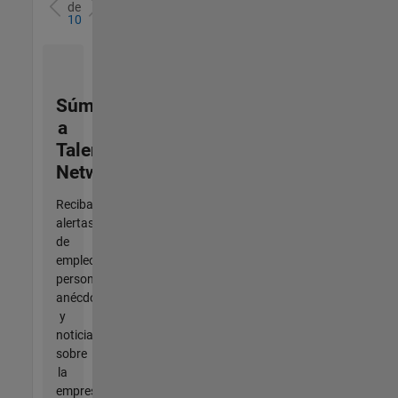
de
10
Súmese
a
Talent
Network
Reciba
alertas
de
empleo
personalizadas,
anécdotas
y
noticias
sobre
la
empresa.