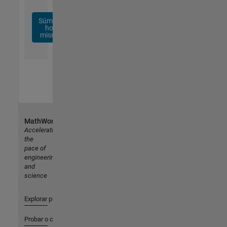
Súmese
hoy
mismo
MathWorks
Accelerating
the
pace of
engineering
and
science
Explorar productos
Probar o comprar