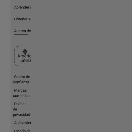
Aprender a utilizar
Obtener soporte
Acerca de MathWorks
Seleccione un país/idioma
América
Latina
Centro de
confianza
Marcas
comerciales
Política
de
privacidad
Antipiratería
Estado de