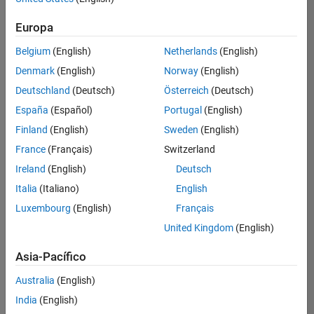
Ordenar por
Product Marketing
Europa
Guardar
empleos
seleccionados
Belgium
(English)
Netherlands
(English)
Denmark
(English)
Norway
(English)
Deutschland
(Deutsch)
Österreich
(Deutsch)
No se
han
España
(Español)
Portugal
(English)
traducido
Finland
(English)
Sweden
(English)
todos
France
(Français)
Switzerland
los
empleos.
Ireland
(English)
Deutsch
Busque
Italia
(Italiano)
English
por
Luxembourg
(English)
Français
ubicación
para
United Kingdom
(English)
encontrar
todos
Asia-Pacífico
los
Australia
(English)
empleos
en su
India
(English)