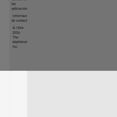
las
aplicaciones
Información
de contacto
© 1994-
2026
The
MathWorks,
Inc.