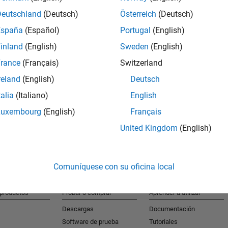
Deutschland
(Deutsch)
Österreich
(Deutsch)
España
(Español)
Portugal
(English)
S
inland
(English)
Sweden
(English)
Reciba al
rance
(Français)
Switzerland
reland
(English)
Deutsch
talia
(Italiano)
English
Luxembourg
(English)
Français
United Kingdom
(English)
Comuníquese con su oficina local
 productos
Probar o comprar
Aprender a utilizar
Descargas
Documentación
Software de prueba
Tutoriales