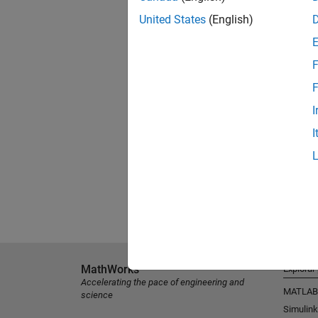
United States
(English)
F
F
I
I
MathWorks
Explorar
Accelerating the pace of engineering and
MATLAB
science
Simulink