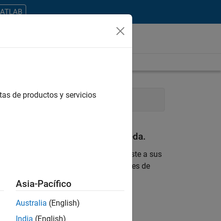
MATLAB
tas de productos y servicios
Product Marketing
an con sus criterios de búsqueda.
 encontrara ninguna vacante que se ajuste a sus
 actualizada sobre nuevas oportunidades de
Asia-Pacífico
ontrar todos los empleos en su zona.
Australia
(English)
India
(English)