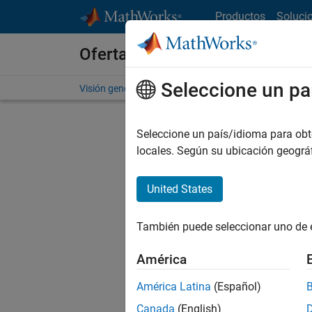
Saltar al contenido
Productos
Soluci
Ofertas de empleo en MathWo
Seleccione un pa
Visión general
Búsqueda de empleo
Oficinas local
Seleccione un país/idioma para obten
locales. Según su ubicación geogr
United States
Actualm
Pruebe a
También puede seleccionar uno de 
cualific
empleo.
América
No se ha
América Latina
(Español)
Canada
(English)