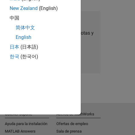
New Zealand
(English)
中国
úmese a Talent Network
简体中文
ertas de empleo personalizadas, anécdotas y
English
noticias sobre la empresa.
日本
(日本語)
한국
(한국어)
Súmese hoy mismo
Obtener soporte
Acerca de MathWorks
Ayuda para la instalación
Ofertas de empleo
MATLAB Answers
Sala de prensa