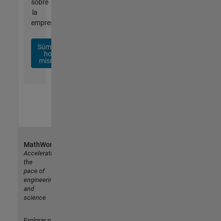
sobre
la
empresa.
Súmese
hoy
mismo
MathWorks
Accelerating
the
pace of
engineering
and
science
Explorar productos