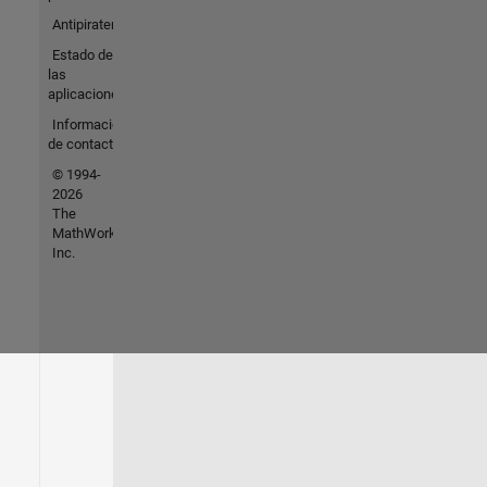
Antipiratería
Estado de
las
aplicaciones
Información
de contacto
© 1994-
2026
The
MathWorks,
Inc.