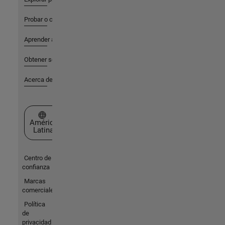
Probar o comprar
Aprender a utilizar
Obtener soporte
Acerca de MathWorks
Seleccione un país/idioma
América
Latina
Centro de
confianza
Marcas
comerciales
Política
de
privacidad