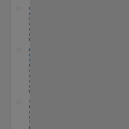
Cloud Solution Architect
Cloud Solution
Architect
US-MA-Natick
|
Web
Applications
and Services |
Experimentado
Principal Cloud Software Engineer
Principal
Cloud
Software
Engineer
US-MA-Natick
|
Web
Applications
and Services |
Experimentado
Technical Product Owner
Technical
Product Owner
US-MA-Natick
|
Information
Technology |
Experimentado