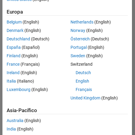
Ordenar por
Europa
Guardar
empleos
seleccionados
Belgium
(English)
Netherlands
(English)
Denmark
(English)
Norway
(English)
Deutschland
(Deutsch)
Österreich
(Deutsch)
No se
han
España
(Español)
Portugal
(English)
traducido
Finland
(English)
Sweden
(English)
todos
France
(Français)
Switzerland
los
empleos.
Ireland
(English)
Deutsch
Busque
Italia
(Italiano)
English
por
Luxembourg
(English)
Français
ubicación
para
United Kingdom
(English)
encontrar
todos
Asia-Pacífico
los
Australia
(English)
empleos
en su
India
(English)