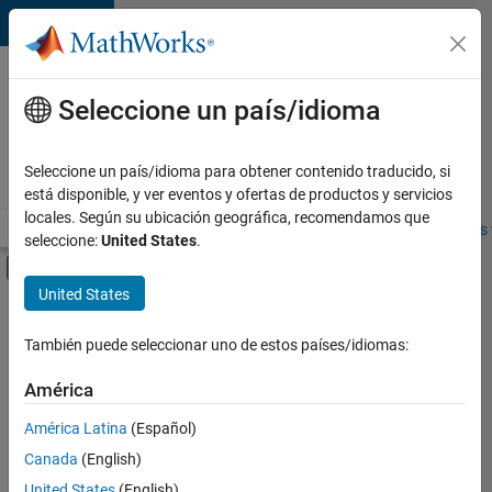
Saltar al contenido
Ofertas
de
Seleccione un país/idioma
empleo
en
Seleccione un país/idioma para obtener contenido traducido, si
MathWorks
está disponible, y ver eventos y ofertas de productos y servicios
locales. Según su ubicación geográfica, recomendamos que
Visión general
Búsqueda de empleo
Oficinas locales
Estudiantes 
seleccione:
United States
.
Mostrar/ocultar menú de navegación
Contenido principal
United States
FILTRADO POR
Information Technology
También puede seleccionar uno de estos países/idiomas:
+
3
Program Management
América
Technical Writing
América Latina
(Español)
Web Applications and Services
Canada
(English)
United States
(English)