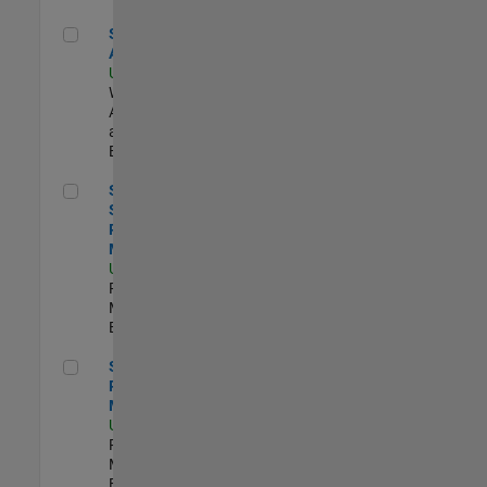
Senior Applied AI Engineer
Senior Applied
AI Engineer
US-MA-Natick
|
Web
Applications
and Services |
Experimentado
Senior Software Program Manager
Senior
Software
Program
Manager
US-MA-Natick
|
Program
Management |
Experimentado
Senior Program Manager
Senior
Program
Manager
US-MA-Natick
|
Program
Management |
Experimentado