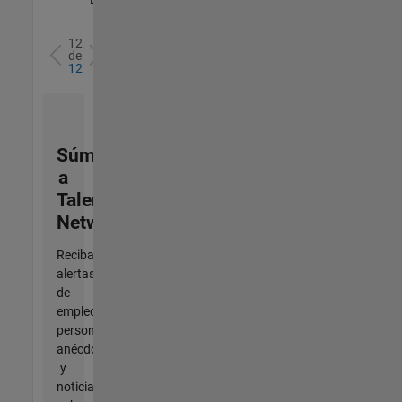
12
de
12
Súmese
a
Talent
Network
Reciba
alertas
de
empleo
personalizadas,
anécdotas
y
noticias