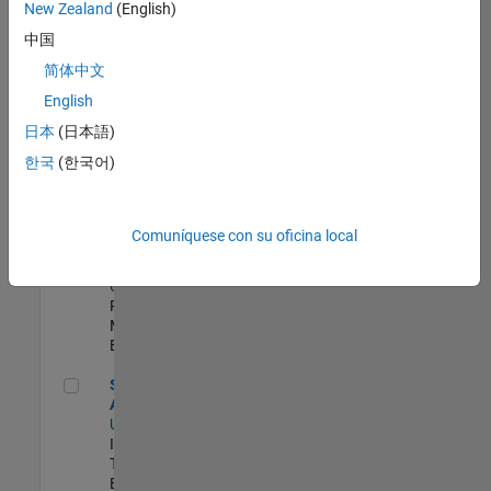
zona.
New Zealand
(English)
中国
Principal IAM/AD Engineer
Principal
简体中文
IAM/AD
English
Engineer
US-MA-Natick
|
日本
(日本語)
Information
한국
(한국어)
Technology |
Experimentado
Senior Program Manager
Senior
Comuníquese con su oficina local
Program
Manager
US-MA-Natick
|
Program
Management |
Experimentado
Senior CRM Analyst
Senior CRM
Analyst
US-MA-Natick
|
Information
Technology |
Experimentado