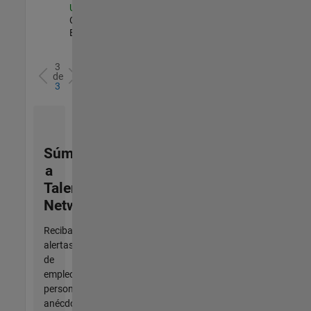
US-CA-Torrance
|
Commercial Sales |
Experimentado
3
de
3
Súmese
a
Talent
Network
Reciba
alertas
de
empleo
personalizadas,
anécdotas