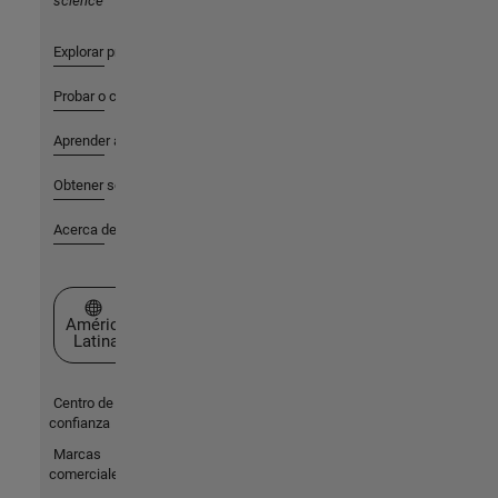
science
Explorar productos
Probar o comprar
Aprender a utilizar
Obtener soporte
Acerca de MathWorks
Seleccione un país/idioma
América
Latina
Centro de
confianza
Marcas
comerciales