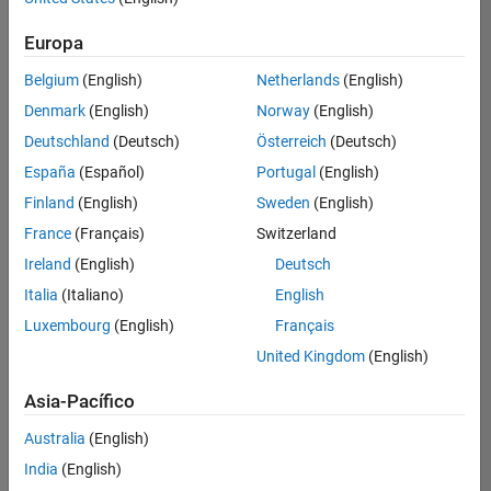
Ordenar por
Europa
Guardar
empleos
seleccionados
Belgium
(English)
Netherlands
(English)
Denmark
(English)
Norway
(English)
Deutschland
(Deutsch)
Österreich
(Deutsch)
No se
han
España
(Español)
Portugal
(English)
traducido
Finland
(English)
Sweden
(English)
todos
France
(Français)
Switzerland
los
empleos.
Ireland
(English)
Deutsch
Busque
Italia
(Italiano)
English
por
Luxembourg
(English)
Français
ubicación
para
United Kingdom
(English)
encontrar
todos
Asia-Pacífico
los
Australia
(English)
empleos
en su
India
(English)