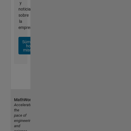
y
noticias
sobre
la
empresa.
Súmese
hoy
mismo
MathWorks
Accelerating
the
pace of
engineering
and