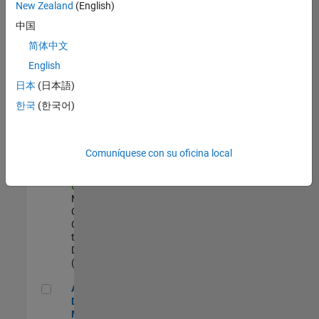
zona.
New Zealand
(English)
中国
Director of Digital Marketing and Campaigns
Director of Digital
简体中文
Marketing and
English
Campaigns
US-MA-Natick
|
日本
(日本語)
Marketing
한국
(한국어)
Communications |
Experimentado
Corporate Social Responsibility Coordinator (temp)
Corporate Social
Comuníquese con su oficina local
Responsibility
Coordinator (temp)
US-MA-Natick
|
Marketing
Communications |
Contratos
temporales/consultores
Duration: 5 months
(begins Ag. 2026)
Aerospace and Defense Sales Account Manager
Aerospace and
Defense Sales Account
Manager