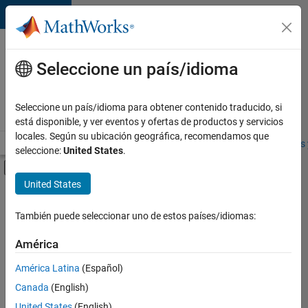
Saltar al contenido
Ofertas
de
Seleccione un país/idioma
empleo
en
Seleccione un país/idioma para obtener contenido traducido, si
MathWorks
está disponible, y ver eventos y ofertas de productos y servicios
locales. Según su ubicación geográfica, recomendamos que
Visión general
Búsqueda de empleo
Oficinas locales
Estudiantes 
seleccione:
United States
.
Mostrar/ocultar menú de navegación
Contenido principal
United States
FILTRADO POR
Commercial Sales
También puede seleccionar uno de estos países/idiomas:
+
3
Education Sales
América
Marketing Communications
América Latina
(Español)
Office and Administrative Services
Canada
(English)
United States
(English)