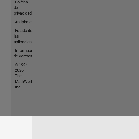
Política
de
privacidad
Antipiratería
Estado de
las
aplicaciones
Información
de contacto
© 1994-
2026
The
MathWorks,
Inc.