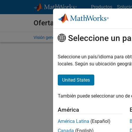
Saltar al contenido
Productos
Soluci
Ofertas de empleo en MathWo
Seleccione un pa
Visión general
Búsqueda de empleo
Oficinas local
Seleccione un país/idioma para obten
locales. Según su ubicación geogr
United States
Ordena
También puede seleccionar uno de 
Gu
América
América Latina
(Español)
No se ha
Canada
(English)