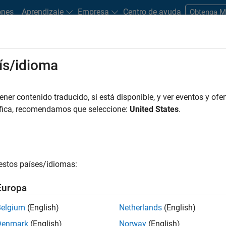
ones
Aprendizaje
Empresa
Centro de ayuda
Obtenga 
rks
ís/idioma
es
Estudiantes y nuevas carreras
Recursos
Cuenta de empleo
er contenido traducido, si está disponible, y ver eventos y ofer
FILTRADO POR
Education Sales
Finance and Operations
O
áfica, recomendamos que seleccione:
United States
.
r por
estos países/idiomas:
ardar empleos
seleccionados
Europa
Belgium
(English)
Netherlands
(English)
n traducido todos los empleos. Busque por ubicación para enc
Denmark
(English)
Norway
(English)