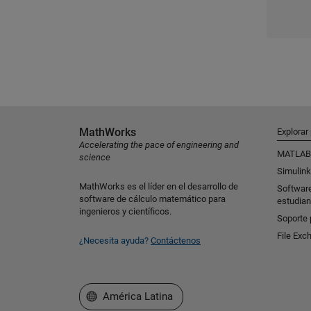
MathWorks
Explorar
Accelerating the pace of engineering and
MATLAB
science
Simulink
MathWorks es el líder en el desarrollo de
Softwar
software de cálculo matemático para
estudian
ingenieros y científicos.
Soporte 
File Exc
¿Necesita ayuda?
Contáctenos
Seleccione un país/idioma
América Latina