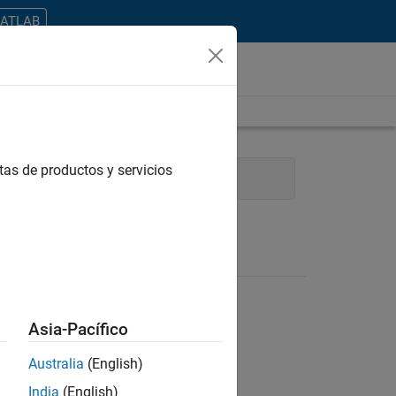
MATLAB
tas de productos y servicios
ffice and Administrative Services
Asia-Pacífico
Australia
(English)
ontrar todos los empleos en su zona.
India
(English)