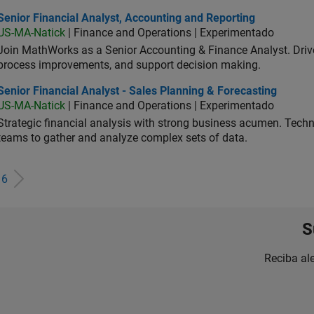
or Financial Analyst, Accounting and Reporting
Senior Financial Analyst, Accounting and Reporting
US-MA-Natick
| Finance and Operations | Experimentado
Join MathWorks as a Senior Accounting & Finance Analyst. Drive 
process improvements, and support decision making.
or Financial Analyst - Sales Planning & Forecasting
Senior Financial Analyst - Sales Planning & Forecasting
US-MA-Natick
| Finance and Operations | Experimentado
Strategic financial analysis with strong business acumen. Techni
teams to gather and analyze complex sets of data.
e
6
S
Reciba al