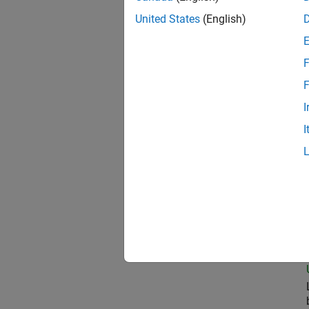
United States
(English)
Sen
F
F
I
Sen
I
Fin
Hea