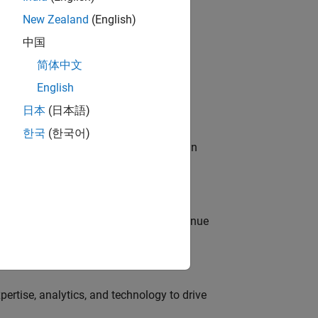
New Zealand
(English)
中国
简体中文
role in helping to create a modern,
English
日本
(日本語)
한국
(한국어)
resolving complex issues, serving as an
support planning, forecasting, and revenue
ertise, analytics, and technology to drive