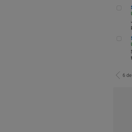
Seni
Seni
6 d