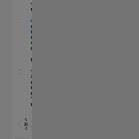
Sales |
Experimentado
Senior Database Reliability Engineer
Senior
Database
Reliability
Engineer
US-MA-Natick
|
Information
Technology |
Experimentado
Senior Sailpoint IAM Engineer
Senior
Sailpoint IAM
Engineer
US-MA-Natick
|
Information
Technology |
Experimentado
8
de
8