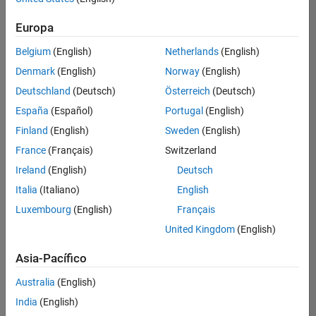
Ordenar por
Europa
Guardar
empleos
seleccionados
Belgium
(English)
Netherlands
(English)
Denmark
(English)
Norway
(English)
Deutschland
(Deutsch)
Österreich
(Deutsch)
No se
han
España
(Español)
Portugal
(English)
traducido
Finland
(English)
Sweden
(English)
todos
France
(Français)
Switzerland
los
empleos.
Ireland
(English)
Deutsch
Busque
Italia
(Italiano)
English
por
Luxembourg
(English)
Français
ubicación
para
United Kingdom
(English)
encontrar
todos
Asia-Pacífico
los
Australia
(English)
empleos
en su
India
(English)