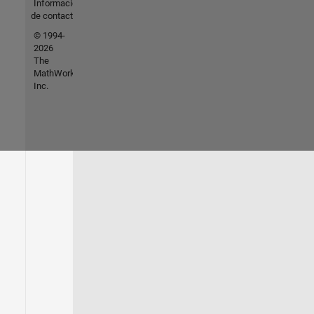
Información
de contacto
© 1994-
2026
The
MathWorks,
Inc.