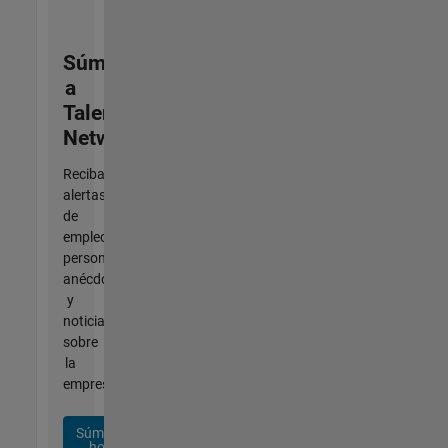
Súmese
a
Talent
Network
Reciba
alertas
de
empleo
personalizadas,
anécdotas
y
noticias
sobre
la
empresa.
Súmese
hoy