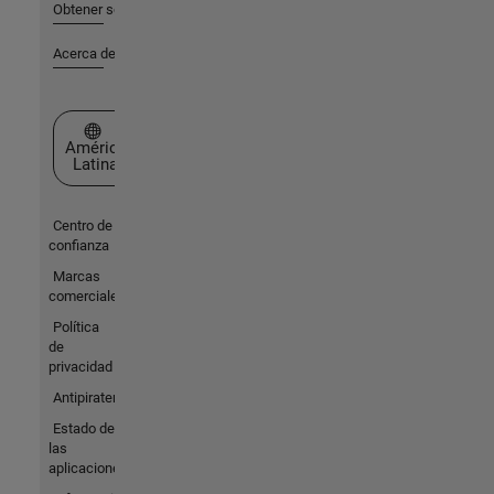
Obtener soporte
Acerca de MathWorks
Seleccione un país/idioma
América
Latina
Centro de
confianza
Marcas
comerciales
Política
de
privacidad
Antipiratería
Estado de
las
aplicaciones