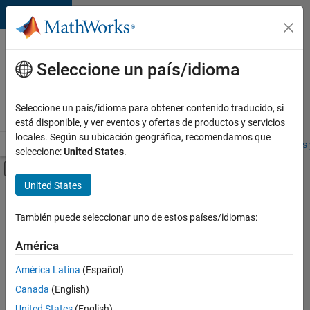
Saltar al contenido
Ofertas
de
Seleccione un país/idioma
empleo
en
Seleccione un país/idioma para obtener contenido traducido, si
MathWorks
está disponible, y ver eventos y ofertas de productos y servicios
locales. Según su ubicación geográfica, recomendamos que
Visión general
Búsqueda de empleo
Oficinas locales
Estudiantes 
seleccione:
United States
.
Mostrar/ocultar menú de navegación
Contenido principal
United States
FILTRADO POR
Information Technology
También puede seleccionar uno de estos países/idiomas:
+
4
Commercial Sales
América
Customer Support
América Latina
(Español)
Human Resources
Canada
(English)
Legal
United States
(English)