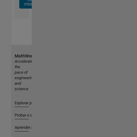
mismo
MathWorks
Accelerating
the
pace of
engineering
and
science
Explorar productos
Probar o comprar
Aprender a utilizar