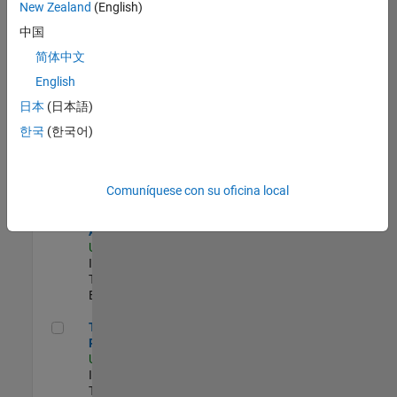
zona.
New Zealand
(English)
中国
Principal Identity Security Engineer - AD & MS Entra ID
Principal
简体中文
Identity
English
Security
Engineer - AD
日本
(日本語)
& MS Entra ID
한국
(한국어)
US-MA-Natick
|
Information
Technology |
Experimentado
Comuníquese con su oficina local
Senior CRM Analyst
Senior CRM
Analyst
US-MA-Natick
|
Information
Technology |
Experimentado
Technical Product Owner
Technical
Product Owner
US-MA-Natick
|
Information
Technology |