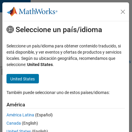
Saltar al contenido
Ofertas
de
Seleccione un país/idioma
empleo
en
Seleccione un país/idioma para obtener contenido traducido, si
MathWorks
está disponible, y ver eventos y ofertas de productos y servicios
locales. Según su ubicación geográfica, recomendamos que
Visión general
Búsqueda de empleo
Oficinas locales
Estudiantes 
seleccione:
United States
.
Mostrar/ocultar menú de navegación
Contenido principal
United States
FILTRADO POR
Commercial Sales
También puede seleccionar uno de estos países/idiomas:
+
3
Customer Support
América
Legal
América Latina
(Español)
Office and Administrative Services
Canada
(English)
United States
(English)