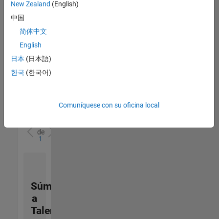
zona.
New Zealand
(English)
中国
Aerospace and Defense Sales Account Manager
Aerospace
简体中文
and Defense
English
Sales Account
Manager
日本
(日本語)
US-CA-
한국
(한국어)
Torrance
|
Commercial
Sales |
Experimentado
Comuníquese con su oficina local
1
de
1
Súmese
a
Talent