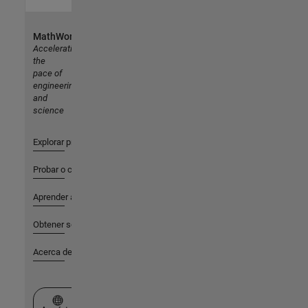
MathWorks
Accelerating
the
pace of
engineering
and
science
Explorar productos
Probar o comprar
Aprender a utilizar
Obtener soporte
Acerca de MathWorks
Seleccione un país/idioma