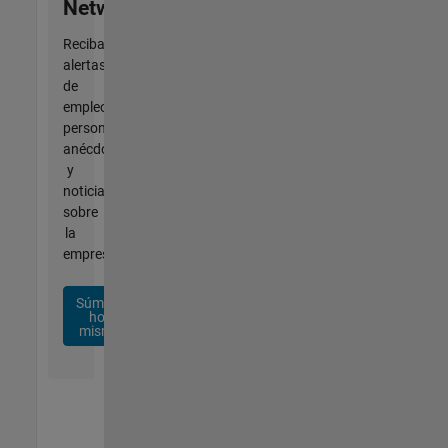
Network
Reciba
alertas
de
empleo
personalizadas,
anécdotas
y
noticias
sobre
la
empresa.
Súmese
hoy
mismo