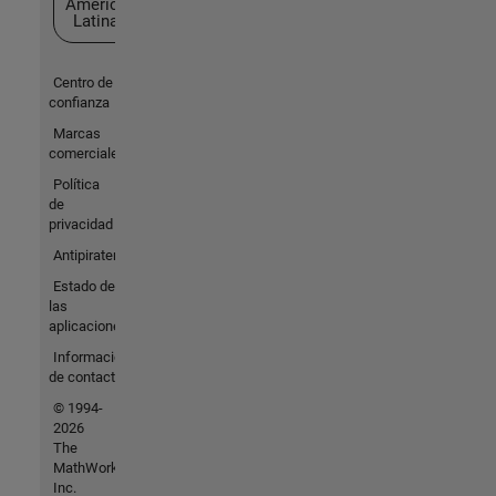
América
Latina
Centro de
confianza
Marcas
comerciales
Política
de
privacidad
Antipiratería
Estado de
las
aplicaciones
Información
de contacto
© 1994-
2026
The
MathWorks,
Inc.