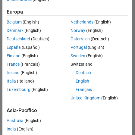
Ordenar por
Europa
Guardar
empleos
seleccionados
Belgium
(English)
Netherlands
(English)
Denmark
(English)
Norway
(English)
Deutschland
(Deutsch)
Österreich
(Deutsch)
No se
han
España
(Español)
Portugal
(English)
traducido
Finland
(English)
Sweden
(English)
todos
France
(Français)
Switzerland
los
empleos.
Ireland
(English)
Deutsch
Busque
Italia
(Italiano)
English
por
Luxembourg
(English)
Français
ubicación
para
United Kingdom
(English)
encontrar
todos
Asia-Pacífico
los
Australia
(English)
empleos
en su
India
(English)