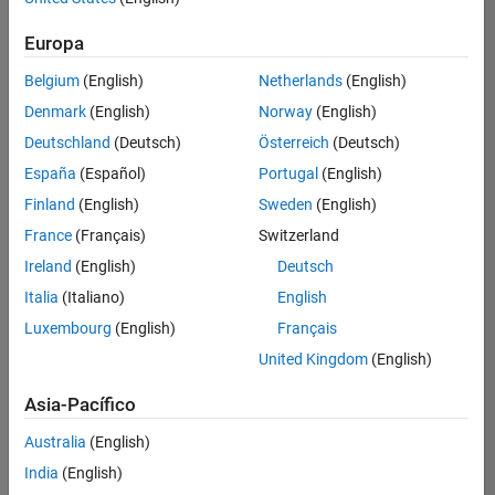
Ordenar por
Europa
Guardar
empleos
seleccionados
Belgium
(English)
Netherlands
(English)
Denmark
(English)
Norway
(English)
Deutschland
(Deutsch)
Österreich
(Deutsch)
No se
han
España
(Español)
Portugal
(English)
traducido
Finland
(English)
Sweden
(English)
todos
France
(Français)
Switzerland
los
empleos.
Ireland
(English)
Deutsch
Busque
Italia
(Italiano)
English
por
Luxembourg
(English)
Français
ubicación
para
United Kingdom
(English)
encontrar
todos
Asia-Pacífico
los
Australia
(English)
empleos
en su
India
(English)