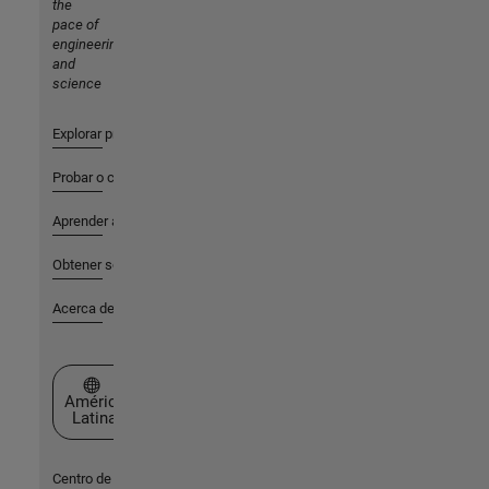
the
pace of
engineering
and
science
Explorar productos
Probar o comprar
Aprender a utilizar
Obtener soporte
Acerca de MathWorks
Seleccione un país/idioma
América
Latina
Centro de