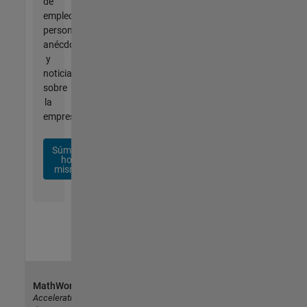
de
empleo
personalizadas,
anécdotas
y
noticias
sobre
la
empresa.
Súmese
hoy
mismo
MathWorks
Accelerating