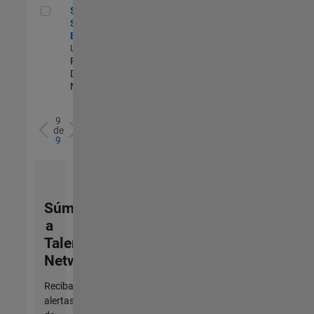
Senior C++ Software Engineer
Senior C++
Software
Engineer
US-MA-Natick
|
Product
Development |
Nuevo empleo
9
de
9
Súmese
a
Talent
Network
Reciba
alertas