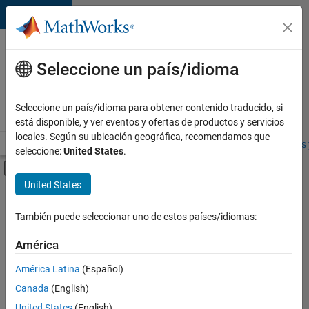
Saltar al contenido
Ofertas
de
Seleccione un país/idioma
empleo
en
Seleccione un país/idioma para obtener contenido traducido, si
MathWorks
está disponible, y ver eventos y ofertas de productos y servicios
locales. Según su ubicación geográfica, recomendamos que
Visión general
Búsqueda de empleo
Oficinas locales
Estudiantes 
seleccione:
United States
.
Mostrar/ocultar menú de navegación
Contenido principal
United States
FILTRADO POR
Advanced Support
También puede seleccionar uno de estos países/idiomas:
+
3
Product Development
América
Quality Engineering
América Latina
(Español)
Release Engineering
Canada
(English)
United States
(English)