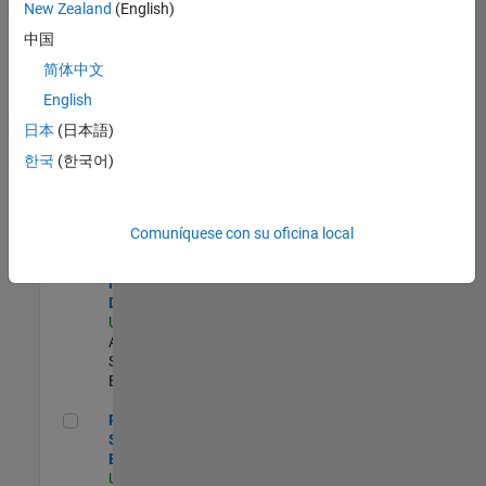
zona.
New Zealand
(English)
中国
Compiler Engineer LLVM
Compiler
简体中文
Engineer
English
LLVM
US-MA-Natick
|
日本
(日本語)
Product
한국
(한국어)
Development |
Experimentado
Senior Solutions Engineer - Model Based Design
Senior
Comuníquese con su oficina local
Solutions
Engineer -
Model Based
Design
US-MA-Natick
|
Advanced
Support |
Experimentado
Principal Security Engineer
Principal
Security
Engineer
US-MA-Natick
|