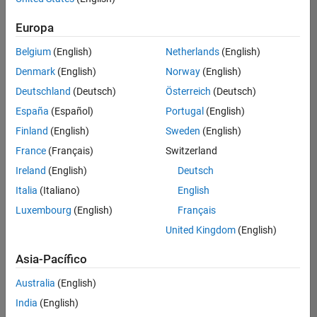
Ordenar por
Europa
Guardar
empleos
seleccionados
Belgium
(English)
Netherlands
(English)
Denmark
(English)
Norway
(English)
Deutschland
(Deutsch)
Österreich
(Deutsch)
No se
han
España
(Español)
Portugal
(English)
traducido
Finland
(English)
Sweden
(English)
todos
France
(Français)
Switzerland
los
empleos.
Ireland
(English)
Deutsch
Busque
Italia
(Italiano)
English
por
Luxembourg
(English)
Français
ubicación
para
United Kingdom
(English)
encontrar
todos
Asia-Pacífico
los
Australia
(English)
empleos
en su
India
(English)