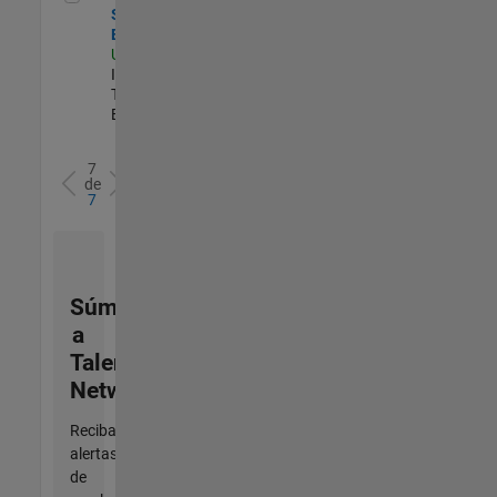
Sailpoint IAM
Engineer
US-MA-Natick
|
Information
Technology |
Experimentado
7
de
7
Súmese
a
Talent
Network
Reciba
alertas
de