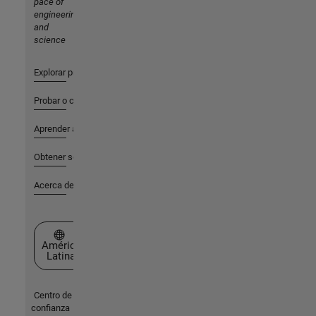
pace of
engineering
and
science
Explorar productos
Probar o comprar
Aprender a utilizar
Obtener soporte
Acerca de MathWorks
Seleccione un país/idioma
América
Latina
Centro de
confianza