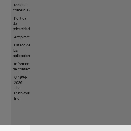
Marcas
comerciales
Política
de
privacidad
Antipiratería
Estado de
las
aplicaciones
Información
de contacto
© 1994-
2026
The
MathWorks,
Inc.