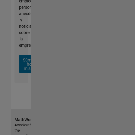
empleo
personalizadas,
anécdotas
y
noticias
sobre
la
empresa.
Súmese
hoy
mismo
MathWorks
Accelerating
the