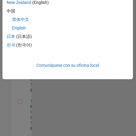
zona.
New Zealand
(English)
中国
Principal IAM/AD Engineer
Principal
简体中文
IAM/AD
English
Engineer
US-MA-Natick
|
日本
(日本語)
Information
한국
(한국어)
Technology |
Experimentado
Senior CRM Analyst
Senior CRM
Comuníquese con su oficina local
Analyst
US-MA-Natick
|
Information
Technology |
Experimentado
Technical Product Owner
Technical
Product Owner
US-MA-Natick
|
Information
Technology |
Experimentado