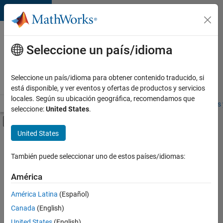
Saltar al contenido
Ofertas
de
Seleccione un país/idioma
empleo
en
Seleccione un país/idioma para obtener contenido traducido, si
MathWorks
está disponible, y ver eventos y ofertas de productos y servicios
locales. Según su ubicación geográfica, recomendamos que
Visión general
Búsqueda de empleo
Oficinas locales
Estudiantes 
seleccione:
United States
.
Mostrar/ocultar menú de navegación
Contenido principal
United States
FILTRADO POR
Information Technology
También puede seleccionar uno de estos países/idiomas:
+
2
Inside Sales
América
Office and Administrative Services
América Latina
(Español)
Canada
(English)
United States
(English)