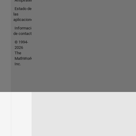
Antipiratería
Estado de
las
aplicaciones
Información
de contacto
© 1994-
2026
The
MathWorks,
Inc.