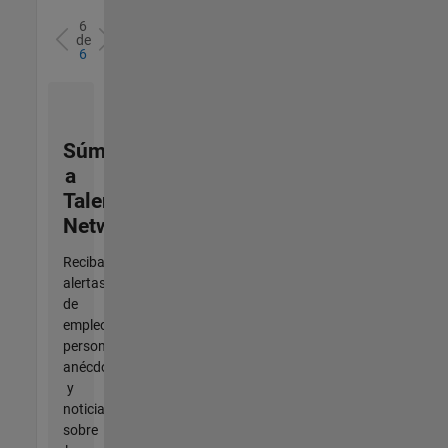
6
de
6
Súmese
a
Talent
Network
Reciba
alertas
de
empleo
personalizadas,
anécdotas
y
noticias
sobre