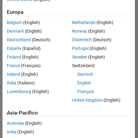
Ordenar por
Europa
Guardar
empleos
seleccionados
Belgium
(English)
Netherlands
(English)
Denmark
(English)
Norway
(English)
Deutschland
(Deutsch)
Österreich
(Deutsch)
No se
han
España
(Español)
Portugal
(English)
traducido
Finland
(English)
Sweden
(English)
todos
France
(Français)
Switzerland
los
empleos.
Ireland
(English)
Deutsch
Busque
Italia
(Italiano)
English
por
Luxembourg
(English)
Français
ubicación
para
United Kingdom
(English)
encontrar
todos
Asia-Pacífico
los
Australia
(English)
empleos
en su
India
(English)