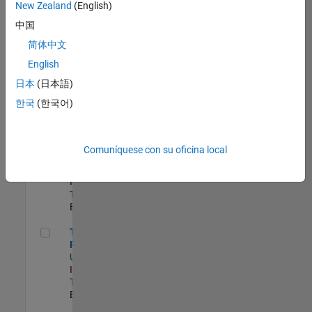
zona.
New Zealand
(English)
中国
Principal IAM/AD Engineer
Principal
简体中文
IAM/AD
English
Engineer
US-MA-Natick
|
日本
(日本語)
Information
한국
(한국어)
Technology |
Experimentado
Senior CRM Analyst
Senior CRM
Comuníquese con su oficina local
Analyst
US-MA-Natick
|
Information
Technology |
Experimentado
Technical Product Owner
Technical
Product Owner
US-MA-Natick
|
Information
Technology |
Experimentado