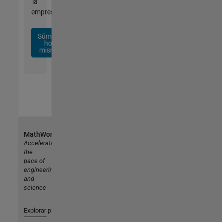
la
empresa.
Súmese
hoy
mismo
MathWorks
Accelerating
the
pace of
engineering
and
science
Explorar productos