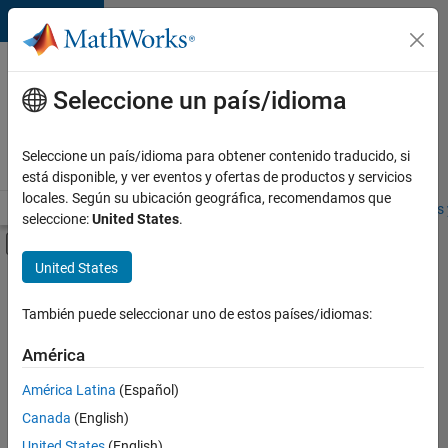
Saltar al contenido
Ofertas
de
Seleccione un país/idioma
empleo
en
Seleccione un país/idioma para obtener contenido traducido, si
MathWorks
está disponible, y ver eventos y ofertas de productos y servicios
locales. Según su ubicación geográfica, recomendamos que
Visión general
Búsqueda de empleo
Oficinas locales
Estudiantes 
seleccione:
United States
.
Mostrar/ocultar menú de navegación
Contenido principal
United States
FILTRADO POR
Information Technology
También puede seleccionar uno de estos países/idiomas:
+
2
Customer Support
América
Office and Administrative Services
América Latina
(Español)
Canada
(English)
United States
(English)