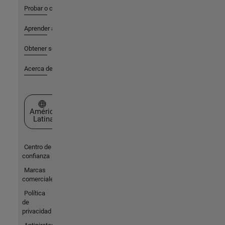
Probar o comprar
Aprender a utilizar
Obtener soporte
Acerca de MathWorks
Seleccione un país/idioma
América
Latina
Centro de
confianza
Marcas
comerciales
Política
de
privacidad