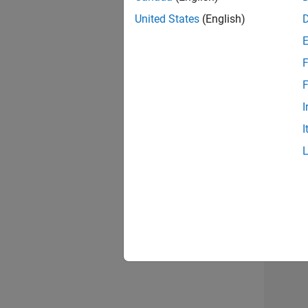
United States
(English)
Aer
F
F
I
Sen
I
2 d