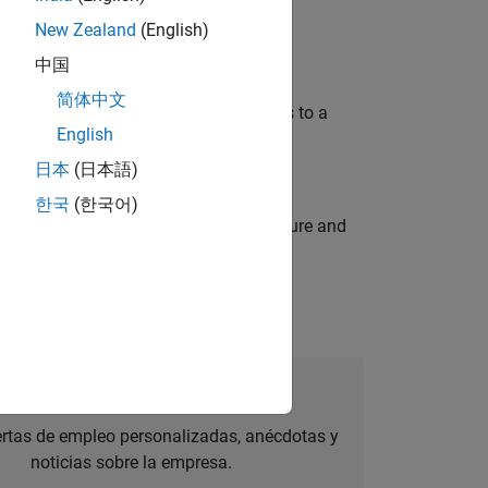
New Zealand
(English)
中国
简体中文
ientific software and related services to a
English
日本
(日本語)
한국
(한국어)
e internal events that strengthen culture and
úmese a Talent Network
ertas de empleo personalizadas, anécdotas y
noticias sobre la empresa.