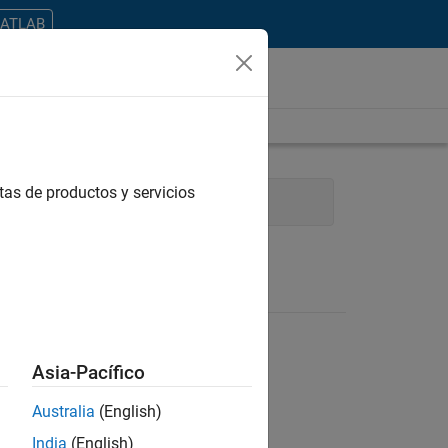
MATLAB
tas de productos y servicios
keting Services
Legal
Asia-Pacífico
Australia
(English)
ontrar todos los empleos en su zona.
India
(English)