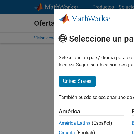
Saltar al contenido
Productos
Soluci
Ofertas de empleo en MathWo
Seleccione un pa
Visión general
Búsqueda de empleo
Oficinas local
Seleccione un país/idioma para obten
locales. Según su ubicación geogr
United States
Ordena
También puede seleccionar uno de 
Gu
América
América Latina
(Español)
No se ha
Canada
(English)