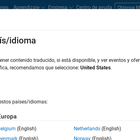
ones
Aprendizaje
Empresa
Centro de ayuda
Obtenga 
rks
ís/idioma
es
Estudiantes y nuevas carreras
Recursos
Cuenta de empleo
er contenido traducido, si está disponible, y ver eventos y ofer
FILTRADO POR
Commercial Sales
Education Sales
Mar
áfica, recomendamos que seleccione:
United States
.
r por
estos países/idiomas:
ardar empleos
seleccionados
Europa
Belgium
(English)
Netherlands
(English)
n traducido todos los empleos. Busque por ubicación para enc
Denmark
(English)
Norway
(English)